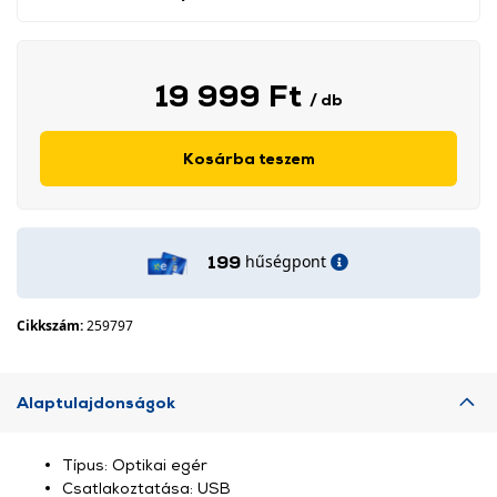
19 999 Ft
/ db
Kosárba teszem
hűségpont
199
Cikkszám:
259797
Alaptulajdonságok
Típus: Optikai egér
Csatlakoztatása: USB