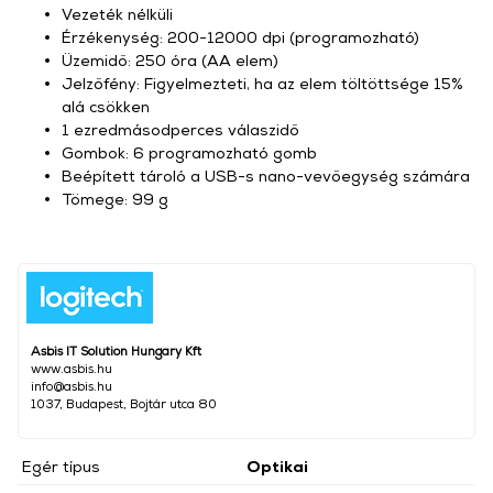
Vezeték nélküli
Érzékenység: 200-12000 dpi (programozható)
Üzemidő: 250 óra (AA elem)
Jelzőfény: Figyelmezteti, ha az elem töltöttsége 15%
alá csökken
1 ezredmásodperces válaszidő
Gombok: 6 programozható gomb
Beépített tároló a USB-s nano-vevőegység számára
Tömege: 99 g
Asbis IT Solution Hungary Kft
www.asbis.hu
info@asbis.hu
1037, Budapest, Bojtár utca 80
Egér típus
Optikai