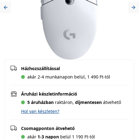
Previous
Ne
Házhozszállítással
akár 2-4 munkanapon belül, 1 490 Ft-tól
Áruházi készletinformáció
5 áruházban
raktáron,
díjmentesen
átvehető
Hol van készleten?
Csomagponton átvehető
akár
1-3 napon
belül 1 190 Ft-tól