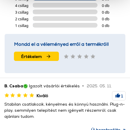
4 csillag
0 db
szolgáltatásaink biztosításához szükségesek. Az oldal
3 csillag
0 db
használatával Ön elfogadja a cookie-k használatát.
2 csillag
0 db
További információk:
ÁSZF
és
Adatvédelem
1 csillag
0 db
Mondd el a véleményed erről a termékről!
Értékelem
B. Csaba
Igazolt vásárlói értékelés
2025. 05. 11.
Kiváló
1
Stabilan csatlakozik, kényelmes és könnyű használni. Plug-n-
play, semmilyen telepítést nem igényelt részemről, csak
ajánlani tudom.
»
Új hozzászólás