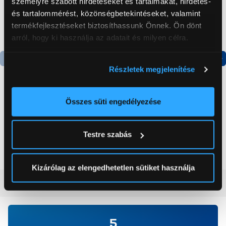
személyre szabott hirdetéseket és tartalmakat, hirdetés-
és tartalommérést, közönségbetekintéseket, valamint
termékfejlesztéseket biztosíthassunk Önnek. Ön dönt
arról, hogy ki használja az adatait és milyen célra.
Ha engedélyezi, a következőt is meg szeretnénk tenni:
Részletek megjelenítése
Termék adatlap
Információgyűjtés az Ön földrajzi
elhelyezkedéséről pár méteres pontossággal
Az Ön készülékén beazonosítása annak konkrét
Összes süti engedélyezése
Candy CHASD4385EWC
SteelSeries Apex 3
tulajdonságainak (ujjlenyomat) aktív ellenőrzésével
Egyajtós hűtőszekrény
Gamer billentyűzet
Tudjon meg többet személyes adatainak feldolgozási
Testre szabás
módjairól és adja meg preferenciáit a
Részletek
59 999 Ft
24 999 Ft
pontban
. Bármikor módosíthatja vagy visszavonhatja a
Sütinyilatkozathoz való hozzájárulását.
Kizárólag az elengedhetetlen sütiket használja
Vásárlói vélemények
(1)
Az Eunonics.hu webáruházunk ún. süti vagy cookie file-
okat használ, melyeket az Ön gépén tárol a rendszer. A
cookie-k személyazonosítására nem alkalmasak,
5
szolgáltatásaink biztosításához szükségesek. Az oldal