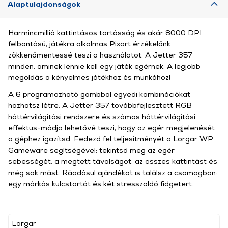
Alaptulajdonságok
Harmincmillió kattintásos tartósság és akár 8000 DPI
felbontású, játékra alkalmas Pixart érzékelőnk
zökkenőmentessé teszi a használatot. A Jetter 357
minden, aminek lennie kell egy játék egérnek. A legjobb
megoldás a kényelmes játékhoz és munkához!
A 6 programozható gombbal egyedi kombinációkat
hozhatsz létre. A Jetter 357 továbbfejlesztett RGB
háttérvilágítási rendszere és számos háttérvilágítási
effektus-módja lehetővé teszi, hogy az egér megjelenését
a géphez igazítsd. Fedezd fel teljesítményét a Lorgar WP
Gameware segítségével: tekintsd meg az egér
sebességét, a megtett távolságot, az összes kattintást és
még sok mást. Ráadásul ajándékot is találsz a csomagban:
egy márkás kulcstartót és két stresszoldó fidgetert.
Lorgar