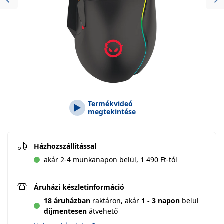
Previous
Ne
Termékvideó
megtekintése
Házhozszállítással
akár 2-4 munkanapon belül, 1 490 Ft-tól
Áruházi készletinformáció
18 áruházban
raktáron,
akár
1 - 3 napon
belül
díjmentesen
átvehető