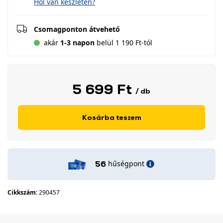
Hol van készleten?
Csomagponton átvehető
akár
1-3 napon
belül 1 190 Ft-tól
5 699 Ft
/ db
Kosárba teszem
hűségpont
56
Cikkszám:
290457