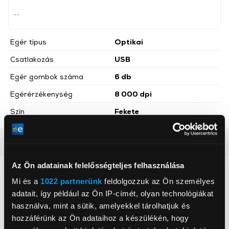
, ,
Egér típus
Optikai
Csatlakozás
USB
Egér gombok száma
6 db
Egérérzékenység
8 000 dpi
Szín
Fekete
Részletes ismertető
Az Ön adatainak felelősségteljes felhasználása
Neked ajánljuk
Mi és a
1022 partnerünk
feldolgozzuk az Ön személyes
adatait, így például az Ön IP-címét, olyan technológiákat
használva, mint a sütik, amelyekkel tárolhatjuk és
hozzáférünk az Ön adataihoz a készülékén, hogy