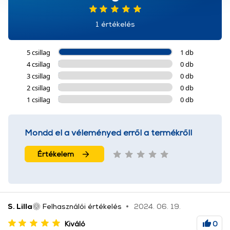
használatával Ön elfogadja a cookie-k használatát.
További információk:
ÁSZF
és
Adatvédelem
1 értékelés
5 csillag
1 db
4 csillag
0 db
3 csillag
0 db
2 csillag
0 db
1 csillag
0 db
Mondd el a véleményed erről a termékről!
Értékelem
S. Lilla
Felhasználói értékelés
2024. 06. 19.
Kiváló
0