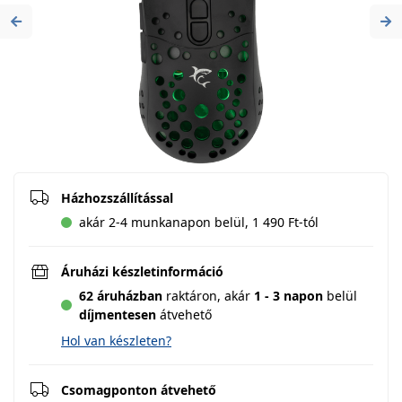
Previous
Ne
Házhozszállítással
akár 2-4 munkanapon belül, 1 490 Ft-tól
Áruházi készletinformáció
62 áruházban
raktáron,
akár
1 - 3 napon
belül
díjmentesen
átvehető
Hol van készleten?
Csomagponton átvehető