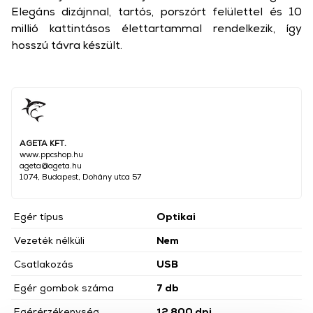
Elegáns dizájnnal, tartós, porszórt felülettel és 10
millió kattintásos élettartammal rendelkezik, így
hosszú távra készült.
AGETA KFT.
www.ppcshop.hu
ageta@ageta.hu
1074, Budapest, Dohány utca 57
Egér típus
Optikai
Vezeték nélküli
Nem
Csatlakozás
USB
Egér gombok száma
7 db
Egérérzékenység
12 800 dpi