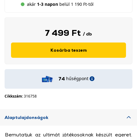
akár
1-3 napon
belül 1 190 Ft-tól
7 499 Ft
/ db
Kosárba teszem
hűségpont
74
Cikkszám:
316758
Alaptulajdonságok
Bemutatjuk az ultimát játékosoknak készült egeret.