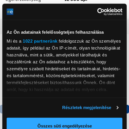
Szín
Fekete
Részletes ismertető
Az Ön adatainak felelősségteljes felhasználása
Mi és a
1022 partnerünk
feldolgozzuk az Ön személyes
Neked ajánljuk
adatait, így például az Ön IP-címét, olyan technológiákat
használva, mint a sütik, amelyekkel tárolhatjuk és
hozzáférünk az Ön adataihoz a készülékén, hogy
személyre szabott hirdetéseket és tartalmakat, hirdetés-
és tartalommérést, közönségbetekintéseket, valamint
termékfejlesztéseket biztosíthassunk Önnek. Ön dönt
arról, hogy ki használja az adatait és milyen célra.
Ha engedélyezi, a következőt is meg szeretnénk tenni:
Részletek megjelenítése
Információgyűjtés az Ön földrajzi
elhelyezkedéséről pár méteres pontossággal
Az Ön készülékén beazonosítása annak konkrét
Összes süti engedélyezése
-3 000 Ft