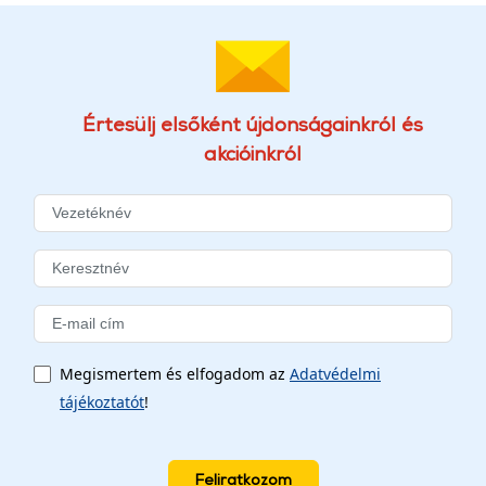
Értesülj elsőként újdonságainkról és
akcióinkról
Megismertem és elfogadom az
Adatvédelmi
tájékoztatót
!
Feliratkozom