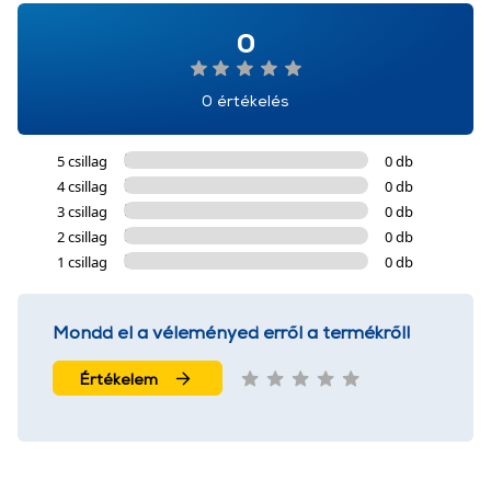
0
0 értékelés
5 csillag
0 db
4 csillag
0 db
3 csillag
0 db
2 csillag
0 db
1 csillag
0 db
Mondd el a véleményed erről a termékről!
Értékelem