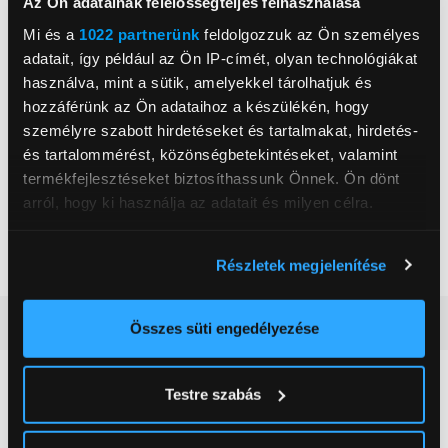
Az Ön adatainak felelősségteljes felhasználása
2
Maximális fényerő
250 cd/m
Mi és a
1022 partnerünk
feldolgozzuk az Ön személyes
adatait, így például az Ön IP-címét, olyan technológiákat
Betekintési szög
178 °
használva, mint a sütik, amelyekkel tárolhatjuk és
Válaszidő
1 ms
hozzáférünk az Ön adataihoz a készülékén, hogy
személyre szabott hirdetéseket és tartalmakat, hirdetés-
Szín
Fekete
és tartalommérést, közönségbetekintéseket, valamint
Magasság
41,41 cm
termékfejlesztéseket biztosíthassunk Önnek. Ön dönt
Szélesség
54 cm
arról, hogy ki használja az adatait és milyen célra.
Mélység
18,9 cm
Tovább olvasom
Ha engedélyezi, a következőt is meg szeretnénk tenni:
Részletek megjelenítése
Nettó súly
3,2 kg
Információgyűjtés az Ön földrajzi
elhelyezkedéséről pár méteres pontossággal
Részletes ismertető
Az Ön készülékén beazonosítása annak konkrét
Összes süti engedélyezése
tulajdonságainak (ujjlenyomat) aktív ellenőrzésével
Tudjon meg többet személyes adatainak feldolgozási
Neked ajánljuk
Testre szabás
módjairól és adja meg preferenciáit a
Részletek
pontban
. Bármikor módosíthatja vagy visszavonhatja a