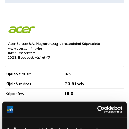
Acer Europe S.A. Magyarországi Kereskedelmi Képviselete
www.acer.com/hu-hu
Info.hu@acer.com
1023, Budapest, Váci út 47
Kijelző típusa
IPS
Kijelző méret
23,8 inch
Képarány
16:9
Kijelző felbontása
FullHD (1920x1080)
Maximális képfrissítés
100 Hz
AMD freeSync támogatás,
Tulajdonságok
Hangszóró