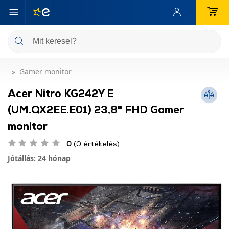
Gamer monitor
Acer Nitro KG242Y E
(UM.QX2EE.E01) 23,8" FHD Gamer
monitor
0
(0 értékelés)
Jótállás: 24 hónap