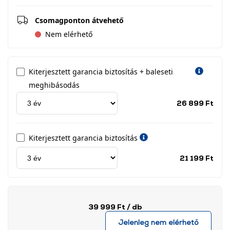
Csomagponton átvehető
Nem elérhető
Kiterjesztett garancia biztosítás + baleseti
meghibásodás
Jótá
26 899 Ft
idős
címk
Kiterjesztett garancia biztosítás
Jótá
21 199 Ft
idős
címk
39 999 Ft
/ db
Jelenleg nem elérhető