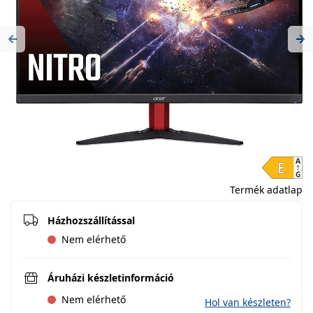
Previous
Ne
Termék adatlap
Házhozszállítással
Nem elérhető
Áruházi készletinformáció
Nem elérhető
Hol van készleten?