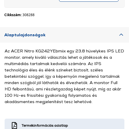
Cikkszám:
308288
Alaptulajdonságok
Az ACER Nitro KG242YEbmiix egy 23,8 hüvelykes IPS LED
monitor, amely kiváló választás lehet a játékosok és a
multimédiás tartalmak kedvelői számára. Az IPS
technológia éles és élénk színeket biztosít, széles
betekintési szöggel, így a képernyőn megjelenő tartalmak
minden szögből jól láthatók és élvezhetők. A monitor Full
HD felbontású, ami részletgazdag képet nyújt, míg az akár
100 Hz-es frissítési gyakoriság folyamatos és
akadásmentes megjelenítést tesz lehetővé.
Termékinformációs adatlap