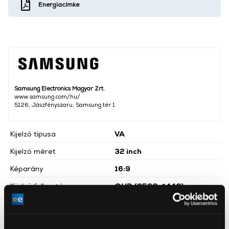
Energiacímke
Samsung Electronics Magyar Zrt.
www.samsung.com/hu/
5126, Jászfényszaru, Samsung tér 1
Kijelző típusa
VA
Kijelző méret
32 inch
Képarány
16:9
Kijelző felbontása
QHD (2560x1440)
Maximális képfrissítés
165 Hz
2
Maximális fényerő
300 cd/m