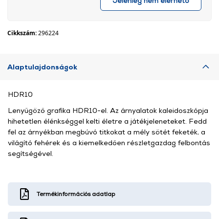
Jelenleg nem elérhető
Cikkszám:
296224
Alaptulajdonságok
HDR10
Lenyűgöző grafika HDR10-el. Az árnyalatok kaleidoszkópja
hihetetlen élénkséggel kelti életre a játékjeleneteket. Fedd
fel az árnyékban megbúvó titkokat a mély sötét feketék, a
világító fehérek és a kiemelkedően részletgazdag felbontás
segítségével.
Termékinformációs adatlap