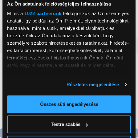
Az Ön adatainak felelősségteljes felhasználása
Betekintési szög
178 °
Mi és a
1022 partnerünk
feldolgozzuk az Ön személyes
Válaszidő
1 ms
adatait, így például az Ön IP-címét, olyan technológiákat
Szín
Fekete
használva, mint a sütik, amelyekkel tárolhatjuk és
hozzáférünk az Ön adataihoz a készülékén, hogy
személyre szabott hirdetéseket és tartalmakat, hirdetés-
Részletes ismertető
és tartalommérést, közönségbetekintéseket, valamint
termékfejlesztéseket biztosíthassunk Önnek. Ön dönt
Neked ajánljuk
arról, hogy ki használja az adatait és milyen célra.
Ha engedélyezi, a következőt is meg szeretnénk tenni:
Részletek megjelenítése
Információgyűjtés az Ön földrajzi
elhelyezkedéséről pár méteres pontossággal
Az Ön készülékén beazonosítása annak konkrét
Összes süti engedélyezése
tulajdonságainak (ujjlenyomat) aktív ellenőrzésével
Tudjon meg többet személyes adatainak feldolgozási
Testre szabás
módjairól és adja meg preferenciáit a
Részletek
pontban
. Bármikor módosíthatja vagy visszavonhatja a