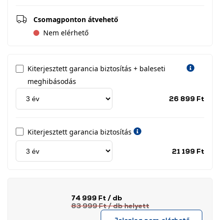
Csomagponton átvehető
Nem elérhető
Kiterjesztett garancia biztosítás + baleseti
meghibásodás
Jótá
26 899 Ft
idős
címk
Kiterjesztett garancia biztosítás
Jótá
21 199 Ft
idős
címk
74 999 Ft
/ db
83 999 Ft
/ db
helyett