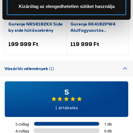
Sütinyilatkozathoz való hozzájárulását.
Termék adatlap
Termék adatlap
Kizárólag az elengedhetetlen sütiket használja
Az Eunonics.hu webáruházunk ún. süti vagy cookie file-
Gorenje NRS8182KX Side
Gorenje RK4182PW4
okat használ, melyeket az Ön gépén tárol a rendszer. A
by side hűtőszekrény
Alulfagyasztós
cookie-k személyazonosítására nem alkalmasak,
kombinált hűtőszekrény
szolgáltatásaink biztosításához szükségesek. Az oldal
199 999 Ft
119 999 Ft
használatával Ön elfogadja a cookie-k használatát.
További információk:
ÁSZF
és
Adatvédelem
Vásárlói vélemények
(1)
5
1 értékelés
5 csillag
1 db
4 csillag
0 db