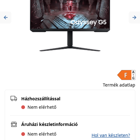
Previous
Ne
Termék adatlap
Házhozszállítással
Nem elérhető
Áruházi készletinformáció
Nem elérhető
Hol van készleten?