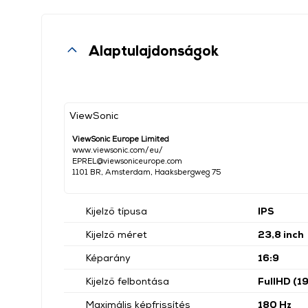
Alaptulajdonságok
ViewSonic
ViewSonic Europe Limited
www.viewsonic.com/eu/
EPREL@viewsoniceurope.com
1101 BR, Amsterdam, Haaksbergweg 75
Kijelző típusa
IPS
Kijelző méret
23,8 inch
Képarány
16:9
Kijelző felbontása
FullHD (
Maximális képfrissítés
180 Hz