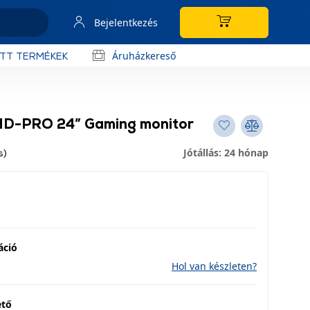
Bejelentkezés
Áruházkereső
OTT TERMÉKEK
HD-PRO 24” Gaming monitor
Jótállás: 24 hónap
s)
áció
Hol van készleten?
ető