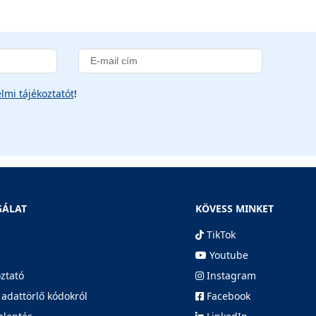
lmi tájékoztatót
!
GÁLAT
KÖVESS MINKET
TikTok
Youtube
oztató
Instagram
 adattörlő kódokról
Facebook