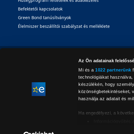
Hűségprogram feltételek és adatkezelés
Befektetői kapcsolatok
Green Bond tanúsítványok
Élelmiszer beszállítói szabályzat és melléklete
Az Ön adatainak felelőssé
Mi és a
1022 partnerünk
f
technológiákat használva, 
készülékén, hogy személyr
közönségbetekintéseket, v
használja az adatait és mil
Ha engedélyezi, a követke
Információgyűjtés 
Az Ön készülékén b
Áraink for