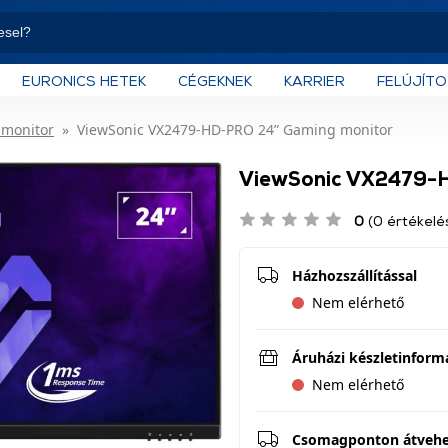
EURONICS HETEK
CÉGEKNEK
KARRIER
FELÚJÍT
monitor
ViewSonic VX2479-HD-PRO 24” Gaming monitor
ViewSonic VX2479-
0
(0 értékelé
Házhozszállítással
Nem elérhető
Áruházi készletinform
Nem elérhető
Csomagponton átveh