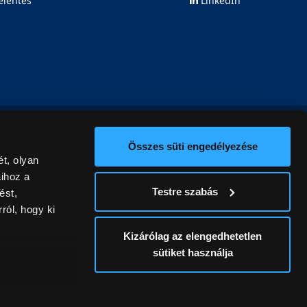
elentés
LinkedIn
Összes süti engedélyezése
t, olyan
aihoz a
Testre szabás
ést,
ról, hogy ki
Kizárólag az elengedhetetlen
sütiket használja
ív
álunk ki. A