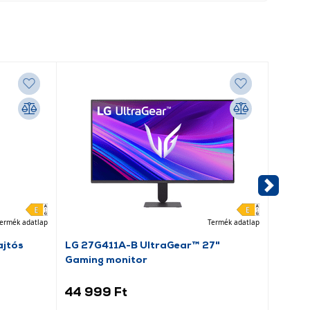
ermék adatlap
Termék adatlap
jtós
LG 27G411A-B UltraGear™ 27"
Acer 
Gaming monitor
UM.QX
44 999 Ft
39 9