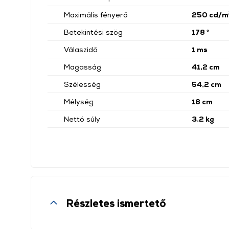
Maximális fényerő
250 cd/m
Betekintési szög
178 °
Válaszidő
1 ms
Magasság
41,2 cm
Szélesség
54,2 cm
Mélység
18 cm
Nettó súly
3,2 kg
Részletes ismertető