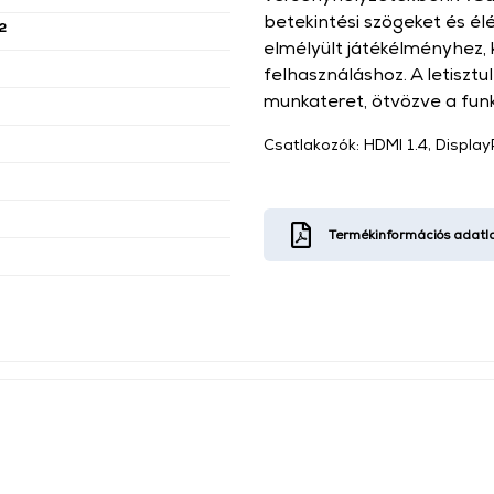
betekintési szögeket és élé
2
elmélyült játékélményhez, 
felhasználáshoz. A letisztul
munkateret, ötvözve a fun
Csatlakozók: HDMI 1.4, Displa
Termékinformációs adatl