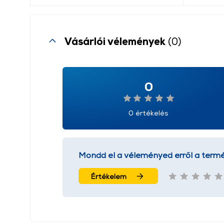
Vásárlói vélemények
(0)
0
0 értékelés
Mondd el a véleményed erről a termé
Értékelem