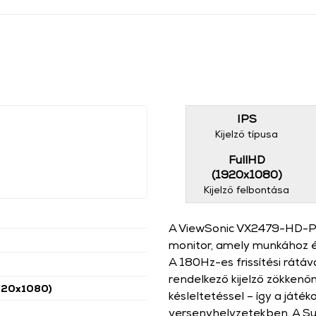
IPS
Kijelző típusa
FullHD
(1920x1080)
Kijelző felbontása
A ViewSonic VX2479-HD-PR
monitor, amely munkához és
A 180Hz-es frissítési rátá
rendelkező kijelző zökkenőm
1920x1080)
késleltetéssel – így a játé
versenyhelyzetekben. A S