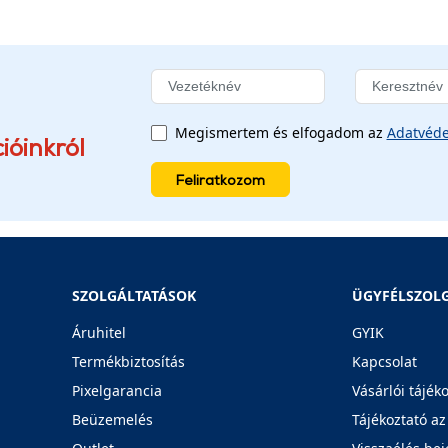
Megismertem és elfogadom az
Adatvéde
ióinkról
Feliratkozom
SZOLGÁLTATÁSOK
ÜGYFÉLSZOL
Áruhitel
GYIK
Termékbiztosítás
Kapcsolat
Pixelgarancia
Vásárlói tájék
Beüzemelés
Tájékoztató az