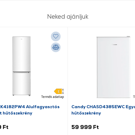
Neked ajánljuk
Termék adatlap
T
RK4182PW4 Alulfagyasztós
Candy CHASD4385EWC Egya
t hűtőszekrény
hűtőszekrény
 Ft
59 999 Ft