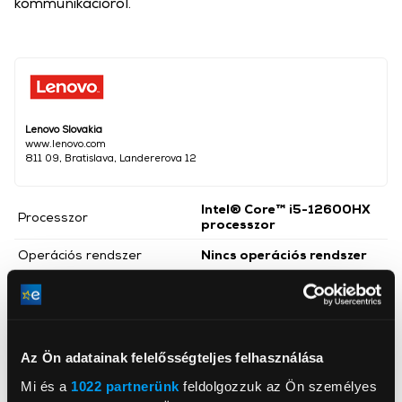
kommunikációról.
Lenovo Slovakia
www.lenovo.com
811 09, Bratislava, Landererova 12
Intel® Core™ i5-12600HX
Processzor
processzor
Operációs rendszer
Nincs operációs rendszer
Memória mérete RAM
24 GB
Háttértár mérete
512 GB
NVIDIA® GeForce™ RTX
Videókártya
Az Ön adatainak felelősségteljes felhasználása
4050 6GB
Mi és a
1022 partnerünk
feldolgozzuk az Ön személyes
Kijelző mérete
15,6 inch