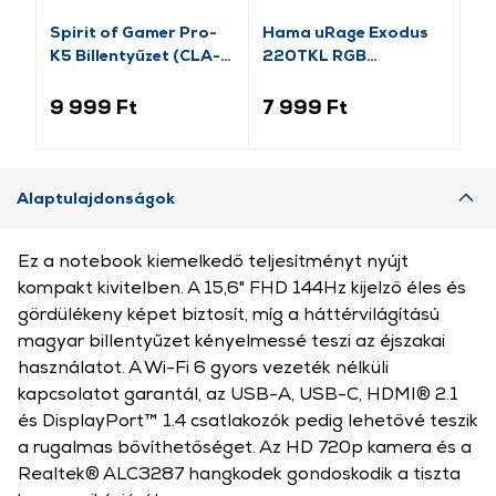
Spirit of Gamer Pro-
Hama uRage Exodus
Ha
K5 Billentyűzet (CLA-
220TKL RGB
51
PK5)
Billentyűzet, fehér
Ga
(217819)
(2
9 999 Ft
7 999 Ft
13
Alaptulajdonságok
Ez a notebook kiemelkedő teljesítményt nyújt
kompakt kivitelben. A 15,6" FHD 144Hz kijelző éles és
gördülékeny képet biztosít, míg a háttérvilágítású
magyar billentyűzet kényelmessé teszi az éjszakai
használatot. A Wi-Fi 6 gyors vezeték nélküli
kapcsolatot garantál, az USB-A, USB-C, HDMI® 2.1
és DisplayPort™ 1.4 csatlakozók pedig lehetővé teszik
a rugalmas bővíthetőséget. Az HD 720p kamera és a
Realtek® ALC3287 hangkodek gondoskodik a tiszta