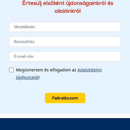
Értesülj elsőként újdonságainkról és
akcióinkról
Megismertem és elfogadom az
Adatvédelmi
tájékoztatót
!
Feliratkozom