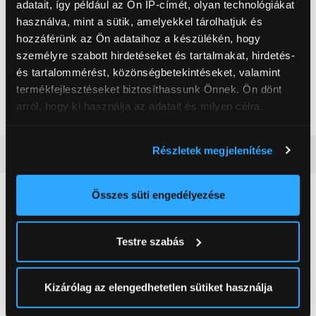
adatait, így például az Ön IP-címét, olyan technológiákat
Kijelző felbontása
FullHD (1920x1080)
használva, mint a sütik, amelyekkel tárolhatjuk és
hozzáférünk az Ön adataihoz a készülékén, hogy
Maximális képfrissítés
144 Hz
személyre szabott hirdetéseket és tartalmakat, hirdetés-
Háttértár
SSD
és tartalommérést, közönségbetekintéseket, valamint
Extra funkció
Billentyűzet világítás
termékfejlesztéseket biztosíthassunk Önnek. Ön dönt
arról, hogy ki használja az adatait és milyen célra.
Szín
Szürke
Ha engedélyezi, a következőt is meg szeretnénk tenni:
Részletek megjelenítése
Részletes ismertető
Információgyűjtés az Ön földrajzi
elhelyezkedéséről pár méteres pontossággal
Az Ön készülékén beazonosítása annak konkrét
Összes süti engedélyezése
Neked ajánljuk
tulajdonságainak (ujjlenyomat) aktív ellenőrzésével
Tudjon meg többet személyes adatainak feldolgozási
Testre szabás
módjairól és adja meg preferenciáit a
Részletek
pontban
. Bármikor módosíthatja vagy visszavonhatja a
Sütinyilatkozathoz való hozzájárulását.
Kizárólag az elengedhetetlen sütiket használja
Az Eunonics.hu webáruházunk ún. süti vagy cookie file-