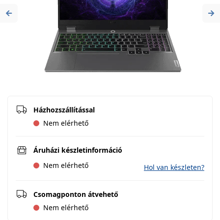
Previous
Ne
Házhozszállítással
Nem elérhető
Áruházi készletinformáció
Nem elérhető
Hol van készleten?
Csomagponton átvehető
Nem elérhető