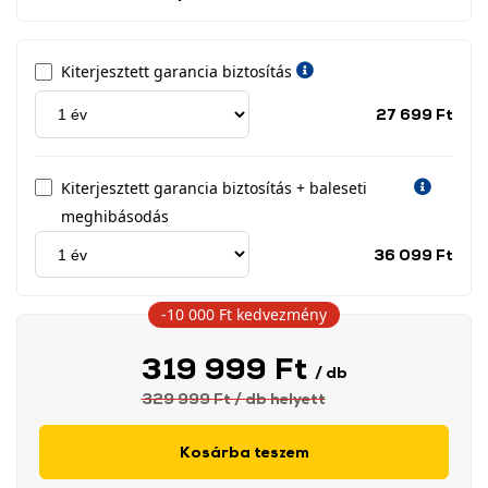
Kiterjesztett garancia biztosítás
Jótá
27 699 Ft
idős
címk
Kiterjesztett garancia biztosítás + baleseti
meghibásodás
Jótá
36 099 Ft
idős
címk
-10 000 Ft
kedvezmény
319 999 Ft
/ db
329 999 Ft
/ db
helyett
Kosárba teszem