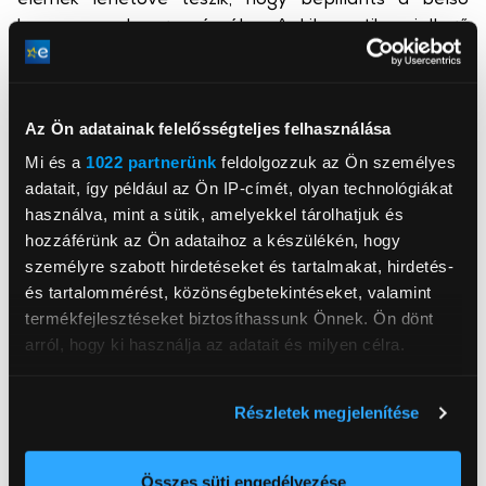
komponensek egy részébe. A kibernetikus jellegű
részletek és az egységes dizájnnyelv révén a Cyborg
15 újragondolja, mit is jelent a jövő.
GEFORCE RTX 40-ES SOROZATÚ LAPTOPOK –
Az Ön adatainak felelősségteljes felhasználása
GYORSABB, MINT VALAHA
Mi és a
1022 partnerünk
feldolgozzuk az Ön személyes
adatait, így például az Ön IP-címét, olyan technológiákat
Az NVIDIA® GeForce RTX™ 40-es sorozatú laptop
használva, mint a sütik, amelyekkel tárolhatjuk és
GPU-k hajtják a világ leggyorsabb gamer és alkotói
hozzáférünk az Ön adataihoz a készülékén, hogy
laptopjait. Az ultra-hatékony NVIDIA Ada Lovelace
személyre szabott hirdetéseket és tartalmakat, hirdetés-
architektúrára épülve hatalmas
és tartalommérést, közönségbetekintéseket, valamint
teljesítménynövekedést kínálnak az AI-alapú DLSS 3
termékfejlesztéseket biztosíthassunk Önnek. Ön dönt
segítségével, és élethű virtuális világokat tesznek
arról, hogy ki használja az adatait és milyen célra.
lehetővé teljes ray tracinggel. Emellett a Max-Q
technológiák optimalizálják a rendszer teljesítményét,
Ha engedélyezi, a következőt is meg szeretnénk tenni:
energiafogyasztását, akkumulátoridejét és zajszintjét
Részletek megjelenítése
a maximális hatékonyság érdekében.
Információgyűjtés az Ön földrajzi
elhelyezkedéséről pár méteres pontossággal
Az Ön készülékén beazonosítása annak konkrét
Összes süti engedélyezése