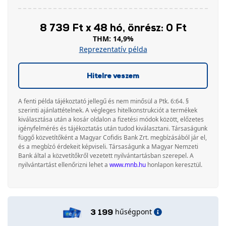
8 739 Ft x 48 hó, önrész: 0 Ft
THM: 14,9%
Reprezentatív példa
Hitelre veszem
A fenti példa tájékoztató jellegű és nem minősül a Ptk. 6:64. §
szerinti ajánlattételnek. A végleges hitelkonstrukciót a termékek
kiválasztása után a kosár oldalon a fizetési módok között, előzetes
igényfelmérés és tájékoztatás után tudod kiválasztani. Társaságunk
függő közvetítőként a Magyar Cofidis Bank Zrt. megbízásából jár el,
és a megbízó érdekeit képviseli. Társaságunk a Magyar Nemzeti
Bank által a közvetítőkről vezetett nyilvántartásban szerepel. A
nyilvántartást ellenőrizni lehet a
www.mnb.hu
honlapon keresztül.
hűségpont
3 199