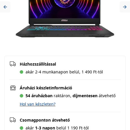
Previous
Ne
Házhozszállítással
akár 2-4 munkanapon belül, 1 490 Ft-tól
Áruházi készletinformáció
54 áruházban
raktáron,
díjmentesen
átvehető
Hol van készleten?
Csomagponton átvehető
akár
1-3 napon
belül 1 190 Ft-tól