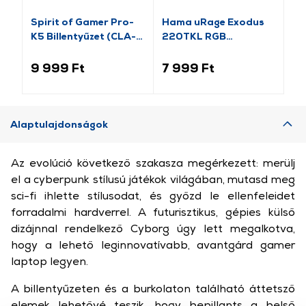
Spirit of Gamer Pro-
Hama uRage Exodus
Ha
K5 Billentyűzet (CLA-
220TKL RGB
51
PK5)
Billentyűzet, fehér
Ga
(217819)
(2
9 999 Ft
7 999 Ft
13
Alaptulajdonságok
Az evolúció következő szakasza megérkezett: merülj
el a cyberpunk stílusú játékok világában, mutasd meg
sci-fi ihlette stílusodat, és győzd le ellenfeleidet
forradalmi hardverrel. A futurisztikus, gépies külső
dizájnnal rendelkező Cyborg úgy lett megalkotva,
hogy a lehető leginnovatívabb, avantgárd gamer
laptop legyen.
A billentyűzeten és a burkolaton található áttetsző
elemek lehetővé teszik, hogy bepillants a belső