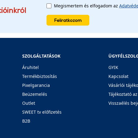
Megismertem és elfogadom az
Adatvéde
ióinkról
Feliratkozom
SZOLGÁLTATÁSOK
ÜGYFÉLSZOL
Áruhitel
GYIK
Termékbiztosítás
Kapcsolat
Pixelgarancia
Vásárlói tájék
Beüzemelés
Tájékoztató az
Outlet
Visszaélés bej
SWEET tv előfizetés
B2B