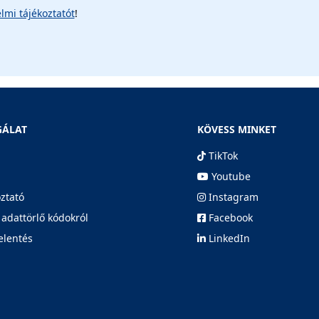
lmi tájékoztatót
!
GÁLAT
KÖVESS MINKET
TikTok
Youtube
oztató
Instagram
 adattörlő kódokról
Facebook
elentés
LinkedIn