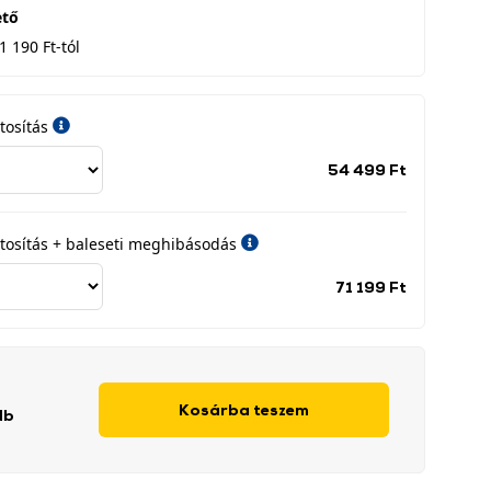
ető
1 190 Ft-tól
tosítás
Jótállási
54 499 Ft
időszak
címke
iztosítás + baleseti meghibásodás
Jótállási
71 199 Ft
időszak
címke
Kosárba teszem
db