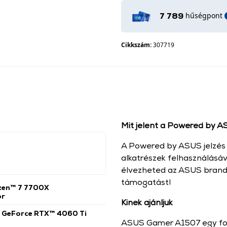
hűségpont
7 789
Cikkszám:
307719
Mit jelent a Powered by A
A Powered by ASUS jelzés a
alkatrészek felhasználásáv
élvezheted az ASUS brand
támogatást!
en™ 7 7700X
or
Kinek ajánljuk
l GeForce RTX™ 4060 Ti
ASUS Gamer A1507 egy for