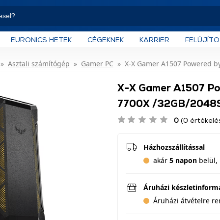
EURONICS HETEK
CÉGEKNEK
KARRIER
FELÚJÍT
Asztali számítógép
Gamer PC
X-X Gamer A1507 Powered b
X-X Gamer A1507 Po
7700X /32GB/2048
0
(0 értékelé
Házhozszállítással
akár
5 napon
belül, 
Áruházi készletinform
Áruházi átvételre r