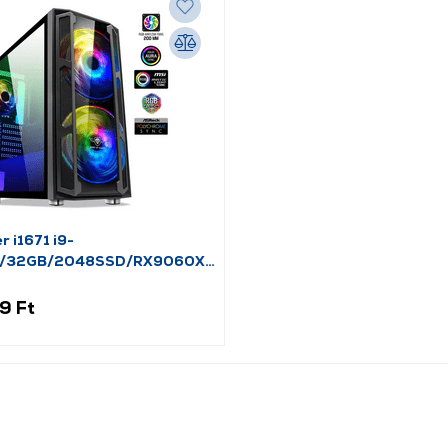
 i1671 i9-
/32GB/2048SSD/RX9060XT
9 Ft