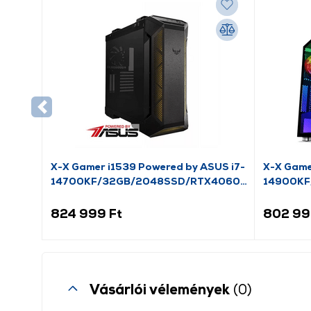
X-X Gamer i1539 Powered by ASUS i7-
X-X Gamer
14700KF/32GB/2048SSD/RTX4060Ti
14900KF
8GB
16GB
824 999 Ft
802 99
Vásárlói vélemények
(0)