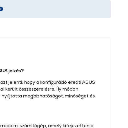
SUS jelzés?
zt jelenti, hogy a konfiguráció eredti ASUS
al került összeszerelésre. Íly módon
 nyújtotta megbízhatóságot, minőséget és
radalmi számítógép, amely kifejezetten a