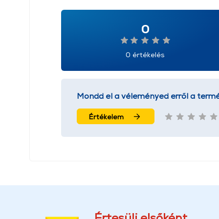
0
0 értékelés
Mondd el a véleményed erről a termé
Értékelem
Értesülj elsőként