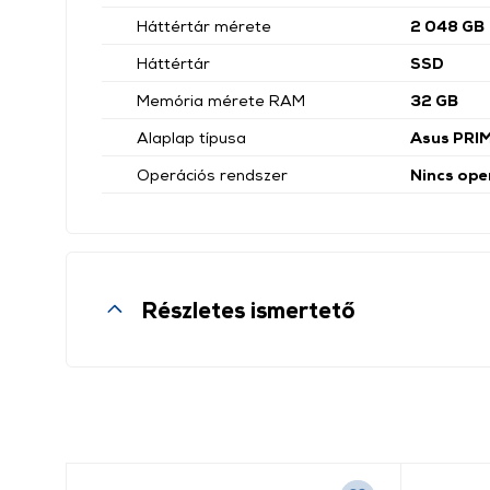
Háttértár mérete
2 048 GB
Háttértár
SSD
Memória mérete RAM
32 GB
Alaplap típusa
Asus PRI
Operációs rendszer
Nincs ope
Részletes ismertető