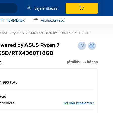
Bejelentkezés
Áruházkereső
OTT TERMÉKEK
y ASUS Ryzen 7 7700X /32GB/2048SSD/RTX4060Ti 8GB
wered by ASUS Ryzen 7
SSD/RTX4060Ti 8GB
Jótállás: 36 hónap
s)
1 990 Ft-tól
áció
endelhető
Hol van készleten?