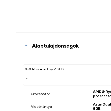
Alaptulajdonságok
X-X Powered by ASUS
, ,
AMD® Ryz
Processzor
processz
Asus Dua
Videókártya
8GB