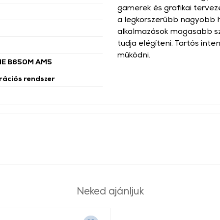
gamerek és grafikai tervez
a legkorszerűbb nagyobb h
alkalmazások magasabb szi
tudja elégíteni. Tartós int
működni.
ME B650M AM5
rációs rendszer
Neked ajánljuk