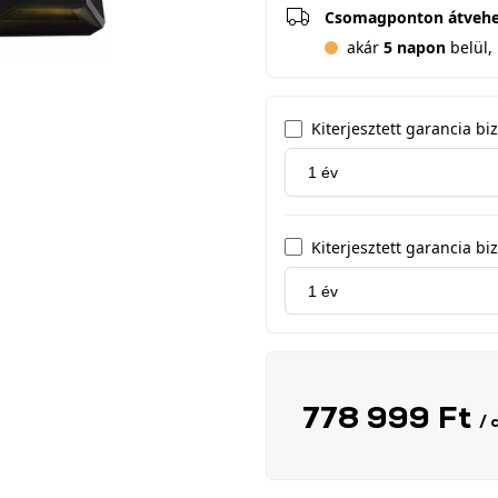
Csomagponton átveh
akár
5 napon
belül, 
Kiterjesztett garancia biz
Kiterjesztett garancia b
778 999 Ft
/ 