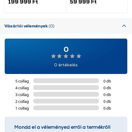
199 999 Ft
59 999 Ft
További információk:
ÁSZF
és
Adatvédelem
Vásárlói vélemények
(0)
0
0 értékelés
5 csillag
0 db
4 csillag
0 db
3 csillag
0 db
2 csillag
0 db
1 csillag
0 db
Mondd el a véleményed erről a termékről!