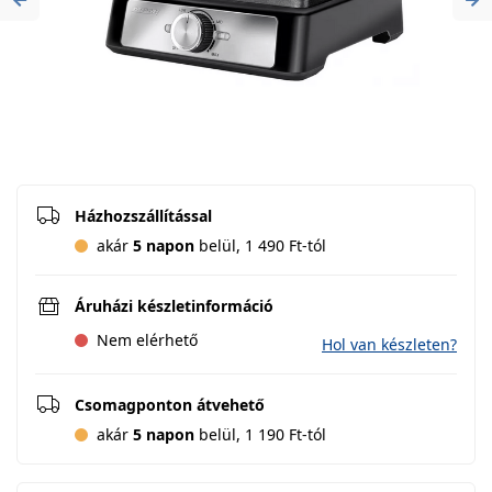
Previous
Ne
Házhozszállítással
akár
5 napon
belül, 1 490 Ft-tól
Áruházi készletinformáció
Nem elérhető
Hol van készleten?
Csomagponton átvehető
akár
5 napon
belül, 1 190 Ft-tól