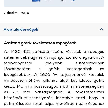
Cikkszám:
325608
Alaptulajdonságok
Amikor a gofrik tökéletesen ropogósak
Az MGO-41C gofrisütő ideális készülék a ropogós
sütemények nagy és kis rajongói számára egyaránt. A
szabványosnál mélyebb sütőformáknak
köszönhetően a gofrik vastagabbak és
levegősebbek. A 1600 W teljesítményű készülék
mindössze néhány pillanat alatt két ízletes gofrit
készít, 143 mm hosszúságban, 86 mm szélességben
és 22 mm vastagságban. A fokozatmentes
hőmérséklet-szabályozás lehetővé teszi, hogy a
gofrik átsütési fokát teljes mértékben az ízlésedhez