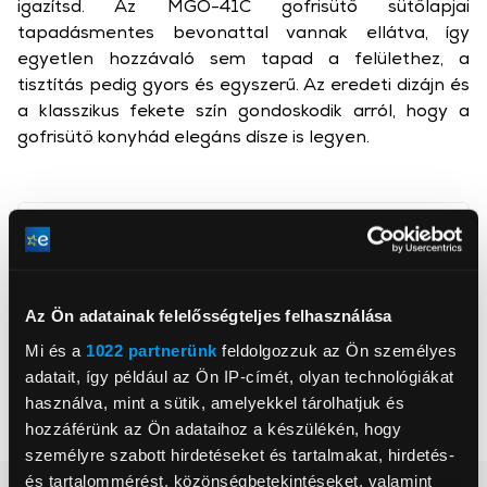
igazítsd. Az MGO-41C gofrisütő sütőlapjai
tapadásmentes bevonattal vannak ellátva, így
egyetlen hozzávaló sem tapad a felülethez, a
tisztítás pedig gyors és egyszerű. Az eredeti dizájn és
a klasszikus fekete szín gondoskodik arról, hogy a
gofrisütő konyhád elegáns dísze is legyen.
, ,
Az Ön adatainak felelősségteljes felhasználása
Mi és a
1022 partnerünk
feldolgozzuk az Ön személyes
Teljesítmény
1 600 W
adatait, így például az Ön IP-címét, olyan technológiákat
Szeletek száma
2 db
használva, mint a sütik, amelyekkel tárolhatjuk és
Szín
Fekete
hozzáférünk az Ön adataihoz a készülékén, hogy
személyre szabott hirdetéseket és tartalmakat, hirdetés-
és tartalommérést, közönségbetekintéseket, valamint