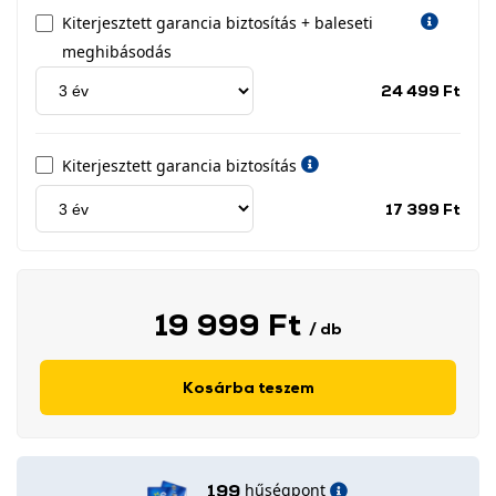
Kiterjesztett garancia biztosítás + baleseti
meghibásodás
Jótá
24 499 Ft
idős
címk
Kiterjesztett garancia biztosítás
Jótá
17 399 Ft
idős
címk
19 999 Ft
/ db
Kosárba teszem
hűségpont
199