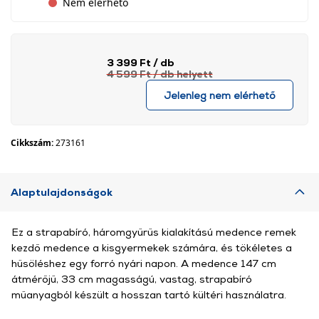
Nem elérhető
3 399 Ft
/ db
4 599 Ft
/ db
helyett
Jelenleg nem elérhető
Cikkszám:
273161
Alaptulajdonságok
Ez a strapabíró, háromgyűrűs kialakítású medence remek
kezdő medence a kisgyermekek számára, és tökéletes a
hűsöléshez egy forró nyári napon. A medence 147 cm
átmérőjű, 33 cm magasságú, vastag, strapabíró
műanyagból készült a hosszan tartó kültéri használatra.