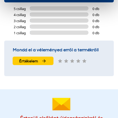
okat használ, melyeket az Ön gépén tárol a rendszer. A
5 csillag
0 db
cookie-k személyazonosítására nem alkalmasak,
4 csillag
0 db
szolgáltatásaink biztosításához szükségesek. Az oldal
3 csillag
0 db
használatával Ön elfogadja a cookie-k használatát.
2 csillag
0 db
További információk:
ÁSZF
és
Adatvédelem
1 csillag
0 db
Mondd el a véleményed erről a termékről!
Értékelem