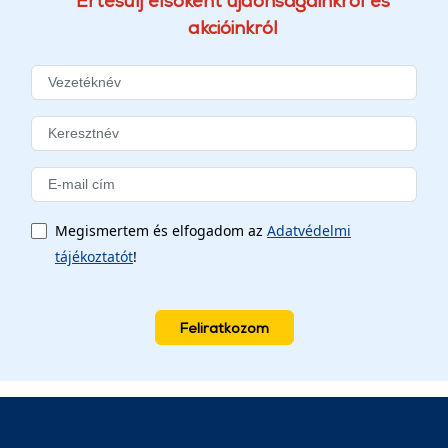
Értesülj elsőként újdonságainkról és
akcióinkról
Megismertem és elfogadom az
Adatvédelmi
tájékoztatót
!
Feliratkozom