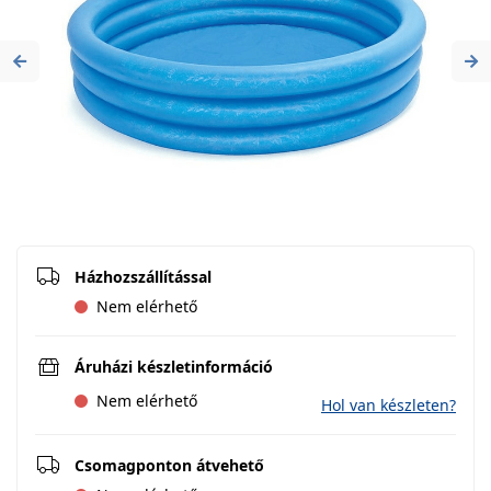
Previous
Ne
Házhozszállítással
Nem elérhető
Áruházi készletinformáció
Nem elérhető
Hol van készleten?
Csomagponton átvehető