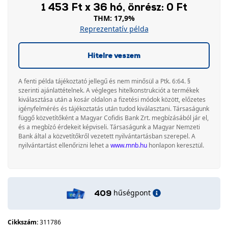
1 453 Ft x 36 hó, önrész: 0 Ft
THM: 17,9%
Reprezentatív példa
Hitelre veszem
A fenti példa tájékoztató jellegű és nem minősül a Ptk. 6:64. §
szerinti ajánlattételnek. A végleges hitelkonstrukciót a termékek
kiválasztása után a kosár oldalon a fizetési módok között, előzetes
igényfelmérés és tájékoztatás után tudod kiválasztani. Társaságunk
függő közvetítőként a Magyar Cofidis Bank Zrt. megbízásából jár el,
és a megbízó érdekeit képviseli. Társaságunk a Magyar Nemzeti
Bank által a közvetítőkről vezetett nyilvántartásban szerepel. A
nyilvántartást ellenőrizni lehet a
www.mnb.hu
honlapon keresztül.
hűségpont
409
Cikkszám:
311786