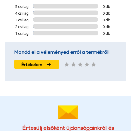
5 csillag
0 db
4 csillag
0 db
3 csillag
0 db
2 csillag
0 db
1 csillag
0 db
Mondd el a véleményed erről a termékről!
Értékelem
Értesülj elsőként újdonságainkról és