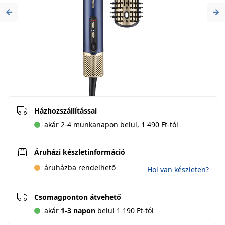
Previous
Ne
Házhozszállítással
akár 2-4 munkanapon belül, 1 490 Ft-tól
Áruházi készletinformáció
áruházba rendelhető
Hol van készleten?
Csomagponton átvehető
akár
1-3 napon
belül 1 190 Ft-tól