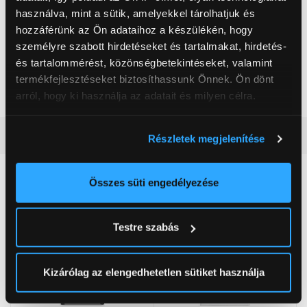
használva, mint a sütik, amelyekkel tárolhatjuk és
Teljesítmény
1 200 W
hozzáférünk az Ön adataihoz a készülékén, hogy
személyre szabott hirdetéseket és tartalmakat, hirdetés-
Szabályozható hőmérséklet
Igen
és tartalommérést, közönségbetekintéseket, valamint
Ionizáló funkció
Igen
termékfejlesztéseket biztosíthassunk Önnek. Ön dönt
Cserefejek száma
2 db
arról, hogy ki használja az adatait és milyen célra.
Ha engedélyezi, a következőt is meg szeretnénk tenni:
Részletes ismertető
Részletek megjelenítése
Információgyűjtés az Ön földrajzi
elhelyezkedéséről pár méteres pontossággal
Neked ajánljuk
Az Ön készülékén beazonosítása annak konkrét
Összes süti engedélyezése
tulajdonságainak (ujjlenyomat) aktív ellenőrzésével
Tudjon meg többet személyes adatainak feldolgozási
Testre szabás
módjairól és adja meg preferenciáit a
Részletek
pontban
. Bármikor módosíthatja vagy visszavonhatja a
Sütinyilatkozathoz való hozzájárulását.
Kizárólag az elengedhetetlen sütiket használja
Az Eunonics.hu webáruházunk ún. süti vagy cookie file-