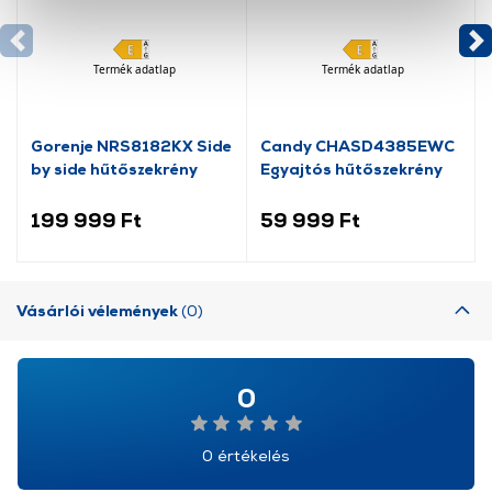
okat használ, melyeket az Ön gépén tárol a rendszer. A
cookie-k személyazonosítására nem alkalmasak,
szolgáltatásaink biztosításához szükségesek. Az oldal
Termék adatlap
Termék adatlap
használatával Ön elfogadja a cookie-k használatát.
További információk:
ÁSZF
és
Adatvédelem
Gorenje NRS8182KX Side
Candy CHASD4385EWC
by side hűtőszekrény
Egyajtós hűtőszekrény
199 999 Ft
59 999 Ft
Vásárlói vélemények
(0)
0
0 értékelés