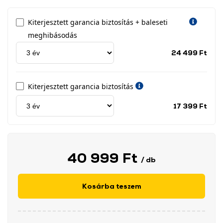
Kiterjesztett garancia biztosítás + baleseti
meghibásodás
Jótá
24 499 Ft
idős
címk
Kiterjesztett garancia biztosítás
Jótá
17 399 Ft
idős
címk
40 999 Ft
/ db
Kosárba teszem