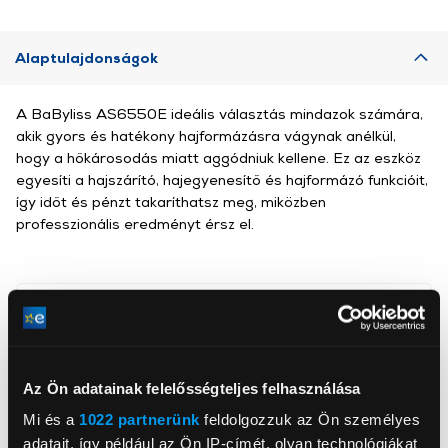
Alaptulajdonságok
A BaByliss AS6550E ideális választás mindazok számára,
akik gyors és hatékony hajformázásra vágynak anélkül,
hogy a hőkárosodás miatt aggódniuk kellene. Ez az eszköz
egyesíti a hajszárító, hajegyenesítő és hajformázó funkcióit,
így időt és pénzt takaríthatsz meg, miközben
professzionális eredményt érsz el.
BaByliss SARL
https://babyliss.hu/
Az Ön adatainak felelősségteljes felhasználása
babyliss_sav@conair.com
92100, Boulogne-Billancourt,
Mi és a
1022 partnerünk
feldolgozzuk az Ön személyes
Quai du Point du Jour - Arcs de Seine 18-20
adatait, így például az Ön IP-címét, olyan technológiákat