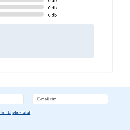
0 db
0 db
0 db
lmi tájékoztatót
!