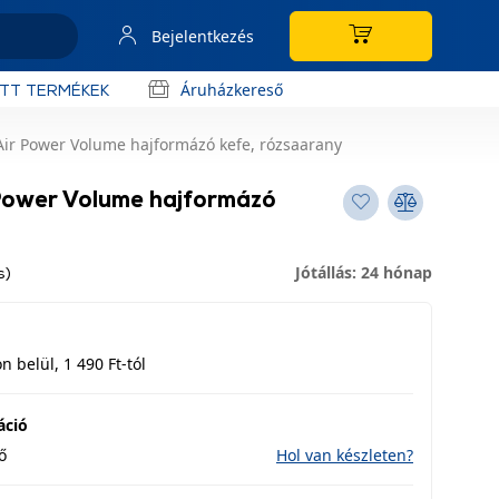
Bejelentkezés
Áruházkereső
OTT TERMÉKEK
Air Power Volume hajformázó kefe, rózsaarany
Power Volume hajformázó
Jótállás: 24 hónap
s)
 belül, 1 490 Ft-tól
áció
ő
Hol van készleten?