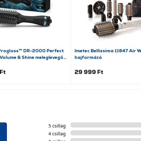
rogloss™ DR-2000 Perfect
Imetec Bellissima 11847 Air 
 Volume & Shine meleglevegős
hajformázó
ázó
Ft
29 999 Ft
5 csillag
4 csillag