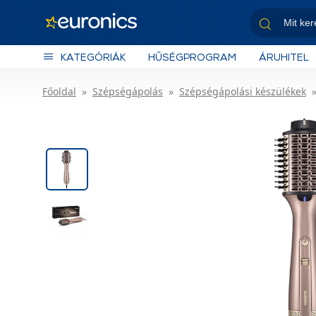
KATEGÓRIÁK
HŰSÉGPROGRAM
ÁRUHITEL
Főoldal
Szépségápolás
Szépségápolási készülékek