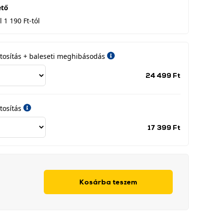
ető
 1 190 Ft-tól
iztosítás + baleseti meghibásodás
Jótállási
24 499 Ft
időszak
címke
tosítás
Jótállási
17 399 Ft
időszak
címke
Kosárba teszem