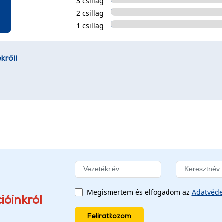
3 csillag
2 csillag
1 csillag
kről!
Megismertem és elfogadom az
Adatvéde
ióinkról
Feliratkozom