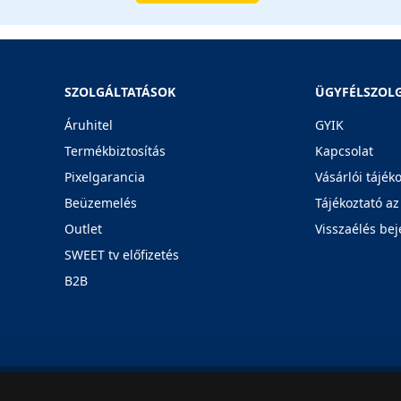
SZOLGÁLTATÁSOK
ÜGYFÉLSZOL
Áruhitel
GYIK
Termékbiztosítás
Kapcsolat
Pixelgarancia
Vásárlói tájék
Beüzemelés
Tájékoztató az
Outlet
Visszaélés bej
SWEET tv előfizetés
B2B
Rólunk
Karrier
Üzleteink
Blog