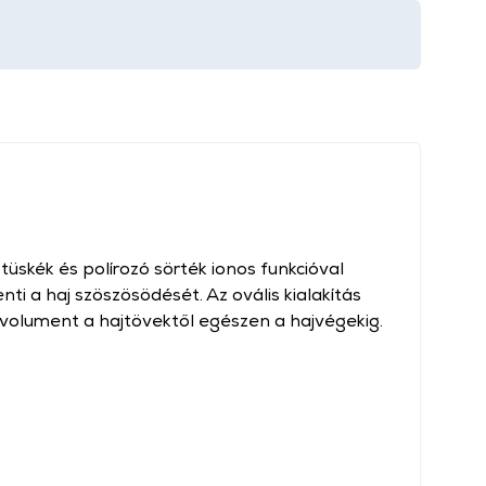
üskék és polírozó sörték ionos funkcióval
ti a haj szöszösödését. Az ovális kialakítás
 volument a hajtövektől egészen a hajvégekig.