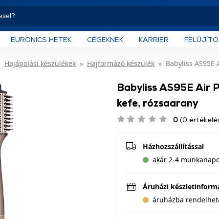
EURONICS HETEK
CÉGEKNEK
KARRIER
FELÚJÍT
Hajápolási készülékek
Hajformázó készülék
Babyliss AS95E 
Babyliss AS95E Air 
kefe, rózsaarany
0
(0 értékelé
Házhozszállítással
akár 2-4 munkanapon
Áruházi készletinform
áruházba rendelhet