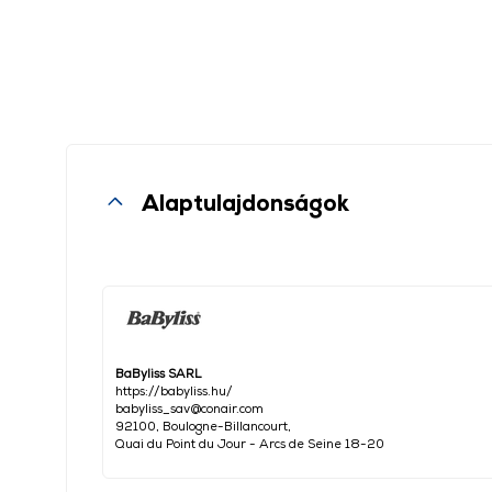
Alaptulajdonságok
BaByliss SARL
https://babyliss.hu/
babyliss_sav@conair.com
92100, Boulogne-Billancourt,
Quai du Point du Jour - Arcs de Seine 18-20