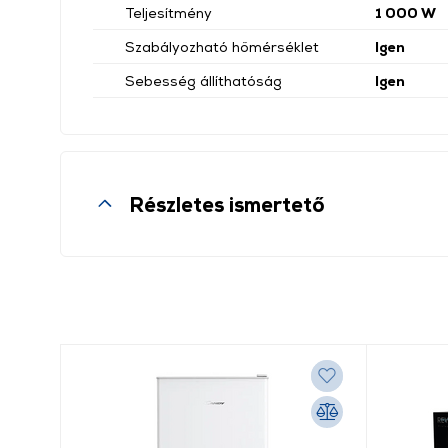
Teljesítmény
1 000 W
Szabályozható hőmérséklet
Igen
Sebesség állíthatóság
Igen
Részletes ismertető