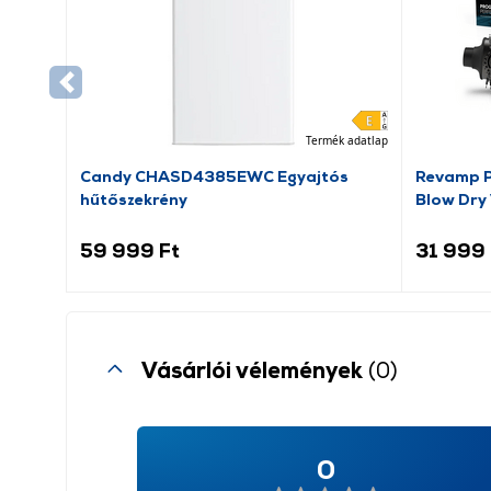
Termék adatlap
Candy CHASD4385EWC Egyajtós
Revamp P
hűtőszekrény
Blow Dry
hajform
59 999 Ft
31 999 
Vásárlói vélemények
(0)
0