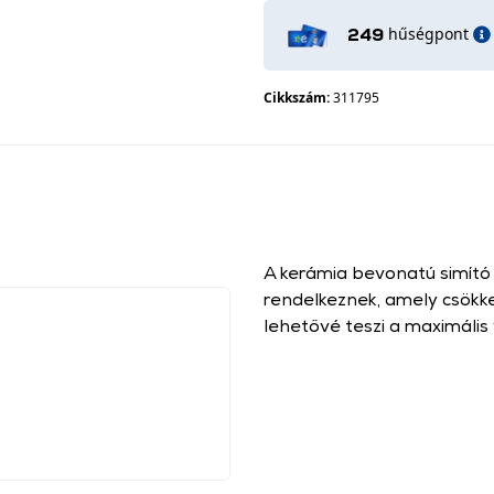
hűségpont
249
Cikkszám:
311795
A kerámia bevonatú simító t
rendelkeznek, amely csökken
lehetővé teszi a maximális