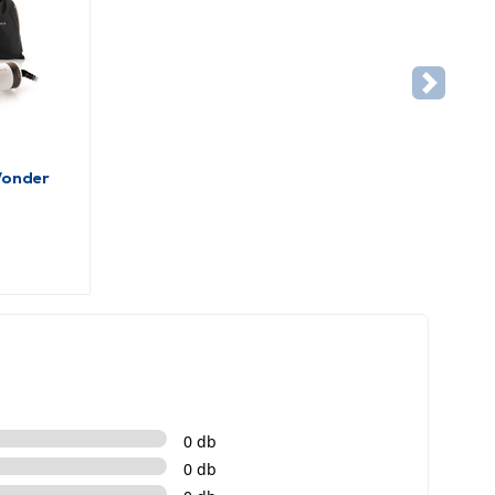
Wonder
0 db
0 db