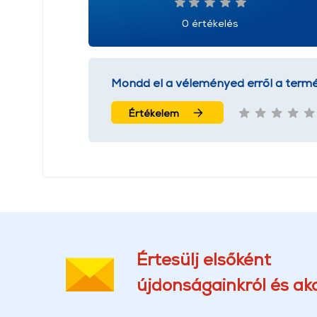
0 értékelés
Mondd el a véleményed erről a termé
Értékelem
Értesülj elsőként
újdonságainkról és akc