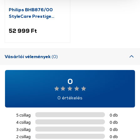
szolgáltatásaink biztosításához szükségesek. Az oldal
Philips BHB876/00
használatával Ön elfogadja a cookie-k használatát.
StyleCare Prestige
További információk:
ÁSZF
és
Adatvédelem
Automatikus
hajgöndörítő
52 999 Ft
Vásárlói vélemények
(0)
0
0 értékelés
5 csillag
0 db
4 csillag
0 db
3 csillag
0 db
2 csillag
0 db