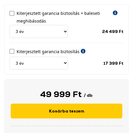
Kiterjesztett garancia biztosítás + baleseti
meghibásodás
Jótá
24 499 Ft
idős
címk
Kiterjesztett garancia biztosítás
Jótá
17 399 Ft
idős
címk
49 999 Ft
/ db
Kosárba teszem