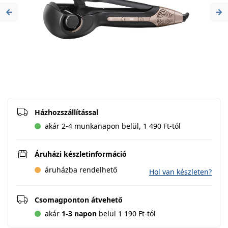
Previous
Ne
Házhozszállítással
akár 2-4 munkanapon belül, 1 490 Ft-tól
Áruházi készletinformáció
áruházba rendelhető
Hol van készleten?
Csomagponton átvehető
akár
1-3 napon
belül 1 190 Ft-tól