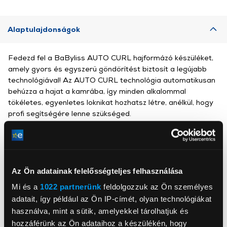
Alaptulajdonságok
Fedezd fel a BaByliss AUTO CURL hajformázó készüléket,
amely gyors és egyszerű göndörítést biztosít a legújabb
technológiával! Az AUTO CURL technológia automatikusan
behúzza a hajat a kamrába, így minden alkalommal
tökéletes, egyenletes loknikat hozhatsz létre, anélkül, hogy
profi segítségére lenne szükséged.
Az Ön adatainak felelősségteljes felhasználása
BaByliss SARL
Mi és a
1022 partnerünk
feldolgozzuk az Ön személyes
https://babyliss.hu/
adatait, így például az Ön IP-címét, olyan technológiákat
babyliss_sav@conair.com
92100, Boulogne-Billancourt,
használva, mint a sütik, amelyekkel tárolhatjuk és
Quai du Point du Jour - Arcs de Seine 18-20
hozzáférünk az Ön adataihoz a készülékén, hogy