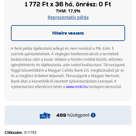
1 772 Ft x 36 hó, önrész: 0 Ft
THM: 17,9%
Reprezentatív példa
Hitelre veszem
A fenti példa tájékoztató jellegű és nem minősül a Ptk. 6:64. §
szerinti ajánlattételnek. A végleges hitelkonstrukciót a termékek
kiválasztása után a kosár oldalon a fizetési módok között, előzetes
igényfelmérés és tájékoztatás után tudod kiválasztani. Társaságunk
függő közvetítőként a Magyar Cofidis Bank Zrt. megbízásából jár el,
és a megbízó érdekeit képviseli. Társaságunk a Magyar Nemzeti
Bank által a közvetítőkről vezetett nyilvántartásban szerepel. A
nyilvántartást ellenőrizni lehet a
www.mnb.hu
honlapon keresztül.
hűségpont
499
Cikkszám:
311793