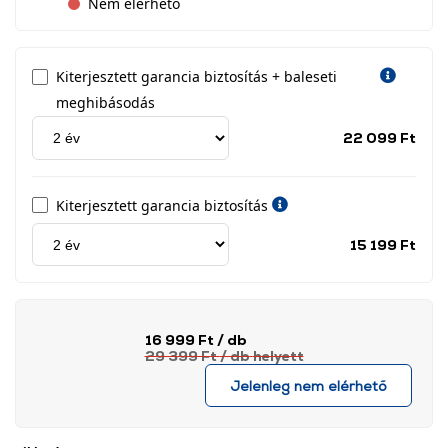
Nem elérhető
Kiterjesztett garancia biztosítás + baleseti
meghibásodás
Jótá
22 099 Ft
idős
címk
Kiterjesztett garancia biztosítás
Jótá
15 199 Ft
idős
címk
16 999 Ft
/ db
29 399 Ft
/ db
helyett
Jelenleg nem elérhető