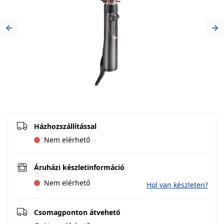
Previous
Ne
Házhozszállítással
Nem elérhető
Áruházi készletinformáció
Nem elérhető
Hol van készleten?
Csomagponton átvehető