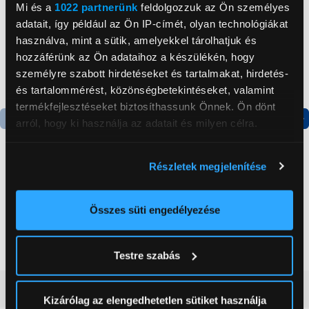
Mi és a
1022 partnerünk
feldolgozzuk az Ön személyes
adatait, így például az Ön IP-címét, olyan technológiákat
használva, mint a sütik, amelyekkel tárolhatjuk és
hozzáférünk az Ön adataihoz a készülékén, hogy
személyre szabott hirdetéseket és tartalmakat, hirdetés-
és tartalommérést, közönségbetekintéseket, valamint
termékfejlesztéseket biztosíthassunk Önnek. Ön dönt
arról, hogy ki használja az adatait és milyen célra.
Termék adatlap
Ha engedélyezi, a következőt is meg szeretnénk tenni:
Részletek megjelenítése
Információgyűjtés az Ön földrajzi
Philips S7885/50 Series
Candy CHASD4385EWC
elhelyezkedéséről pár méteres pontossággal
7000 elektromos
Egyajtós hűtőszekrény
Az Ön készülékén beazonosítása annak konkrét
Összes süti engedélyezése
borotva
tulajdonságainak (ujjlenyomat) aktív ellenőrzésével
74 999 Ft
59 999 Ft
Tudjon meg többet személyes adatainak feldolgozási
Testre szabás
módjairól és adja meg preferenciáit a
Részletek
pontban
. Bármikor módosíthatja vagy visszavonhatja a
Vásárlói vélemények
(6)
Sütinyilatkozathoz való hozzájárulását.
Kizárólag az elengedhetetlen sütiket használja