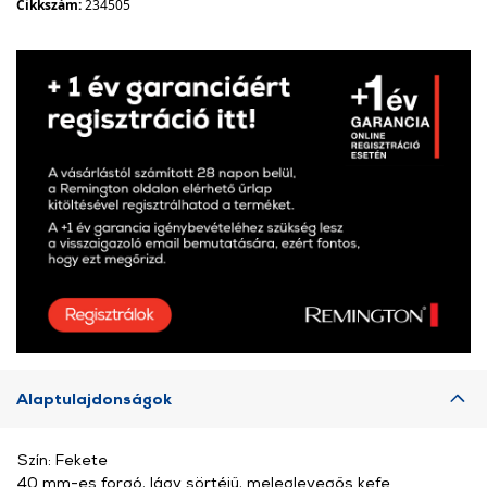
Cikkszám:
234505
Alaptulajdonságok
Szín: Fekete
40 mm-es forgó, lágy sörtéjű, meleglevegős kefe