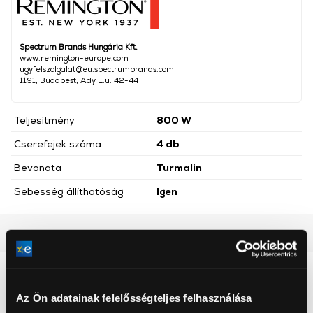
Spectrum Brands Hungária Kft.
www.remington-europe.com
ugyfelszolgalat@eu.spectrumbrands.com
1191, Budapest, Ady E.u. 42-44
Teljesítmény
800 W
Cserefejek száma
4 db
Bevonata
Turmalin
Sebesség állíthatóság
Igen
Részletes ismertető
Neked ajánljuk
Az Ön adatainak felelősségteljes felhasználása