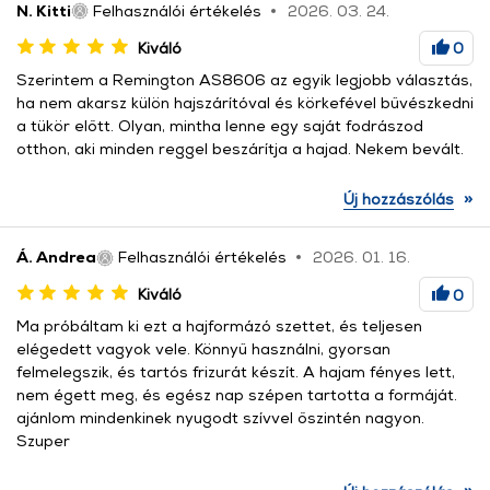
N. Kitti
Felhasználói értékelés
2026. 03. 24.
Kiváló
0
Szerintem a Remington AS8606 az egyik legjobb választás,
ha nem akarsz külön hajszárítóval és körkefével bűvészkedni
a tükör előtt. Olyan, mintha lenne egy saját fodrászod
otthon, aki minden reggel beszárítja a hajad. Nekem bevált.
»
Új hozzászólás
Á. Andrea
Felhasználói értékelés
2026. 01. 16.
Kiváló
0
Ma próbáltam ki ezt a hajformázó szettet, és teljesen
elégedett vagyok vele. Könnyű használni, gyorsan
felmelegszik, és tartós frizurát készít. A hajam fényes lett,
nem égett meg, és egész nap szépen tartotta a formáját.
ajánlom mindenkinek nyugodt szívvel őszintén nagyon.
Szuper
»