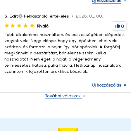
Új hozzászólás
S. Edit
Felhasználói értékelés
2026. 01. 08.
Kiváló
0
Több alkalommal használtam, és összességében elégedett
vagyok vele. Nagy előnye, hogy egy lépésben lehet vele
szárítani és formázni a hajat, így időt spórolok. A forgófej
megkönnyíti a beszárítást, bár eleinte szokni kell a
használatát. Nem égeti a hajat, a végeredmény
természetes hatású, puha frizura. Hétköznapi használatra
szerintem kifejezetten praktikus készülék.
»
Új hozzászólás
További válaszok