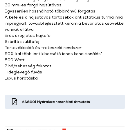
30 mm-es forgó hajsütővas
Egyszerűen használható többirányú forgatás
A kefe és a hajsütővas tartozékok antisztatikus turmalinnal
impregnált, továbbfejlesztett kerámia bevonatos csövekkel
vannak ellátva
Erős szögletes hajkefe
Szárító szűkítőfej
Tartozékkioldó és -reteszelő rendszer
90%-kal több iont kibocsátó ionos kondicionálás*
800 Watt
2 hő/sebesség fokozat
Hideglevegő fúvás
Luxus hordtáska
AS8901 Hydraluxe használati útmutató