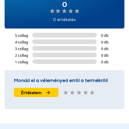
0
0 értékelés
5 csillag
0 db
4 csillag
0 db
3 csillag
0 db
2 csillag
0 db
1 csillag
0 db
Mondd el a véleményed erről a termékről!
Értékelem