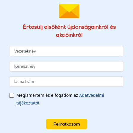
Értesülj elsőként újdonságainkról és
akcióinkról
Megismertem és elfogadom az
Adatvédelmi
tájékoztatót
!
Feliratkozom