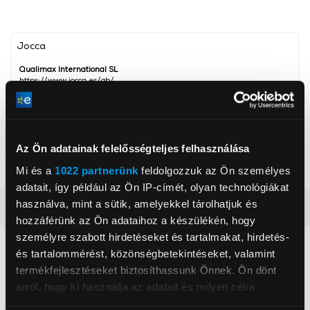
Jocca
Qualimax International SL
https://www.jocca.es/gb/
atencionalcliente@jocca.es
50197, Zaragoza, C / Tarraca, No. 12 Pol. Ind. Plaza
Bevonata
Kerámia
Az Ön adatainak felelősségteljes felhasználása
Lapok hossza
100 mm
Mi és a
1022 partnerünk
feldolgozzuk az Ön személyes
adatait, így például az Ön IP-címét, olyan technológiákat
használva, mint a sütik, amelyekkel tárolhatjuk és
Részletes ismertető
hozzáférünk az Ön adataihoz a készülékén, hogy
személyre szabott hirdetéseket és tartalmakat, hirdetés-
Neked ajánljuk
és tartalommérést, közönségbetekintéseket, valamint
termékfejlesztéseket biztosíthassunk Önnek. Ön dönt
arról, hogy ki használja az adatait és milyen célra.