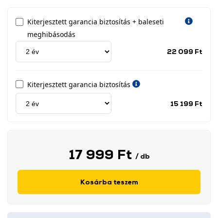
Kiterjesztett garancia biztosítás + baleseti
meghibásodás
Jótá
22 099 Ft
idős
címk
Kiterjesztett garancia biztosítás
Jótá
15 199 Ft
idős
címk
17 999 Ft
/ db
Kosárba teszem