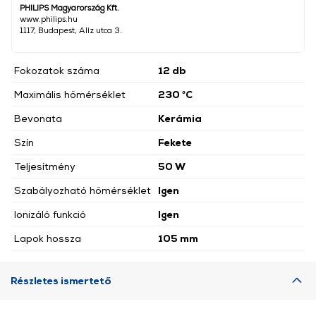
PHILIPS Magyarország Kft.
www.philips.hu
1117, Budapest, Alíz utca 3.
Fokozatok száma
12 db
Maximális hőmérséklet
230 °C
Bevonata
Kerámia
Szín
Fekete
Teljesítmény
50 W
Szabályozható hőmérséklet
Igen
Ionizáló funkció
Igen
Lapok hossza
105 mm
Részletes ismertető