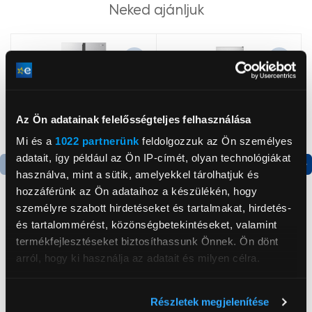
Neked ajánljuk
Az Ön adatainak felelősségteljes felhasználása
Mi és a
1022 partnerünk
feldolgozzuk az Ön személyes
adatait, így például az Ön IP-címét, olyan technológiákat
használva, mint a sütik, amelyekkel tárolhatjuk és
Termék adatlap
Termék adatlap
hozzáférünk az Ön adataihoz a készülékén, hogy
személyre szabott hirdetéseket és tartalmakat, hirdetés-
és tartalommérést, közönségbetekintéseket, valamint
Gorenje NRS8182KX Side
Gorenje N619EAXL4
termékfejlesztéseket biztosíthassunk Önnek. Ön dönt
by side hűtőszekrény
Alulfagyasztós
arról, hogy ki használja az adatait és milyen célra.
kombinált hűtőszekrény
199 999 Ft
179 999 Ft
Ha engedélyezi, a következőt is meg szeretnénk tenni:
Részletek megjelenítése
Információgyűjtés az Ön földrajzi