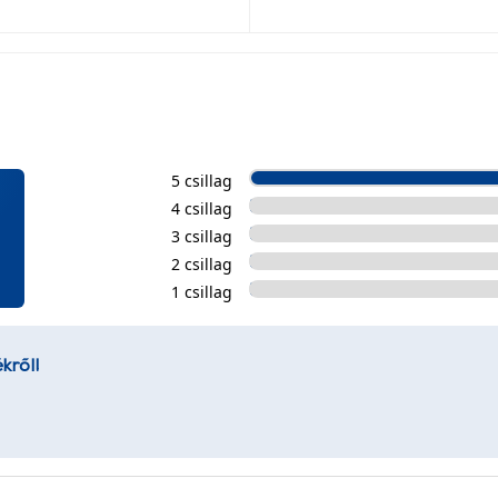
5 csillag
4 csillag
3 csillag
2 csillag
1 csillag
kről!