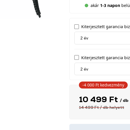
akár
1-3 napon
belül
Kiterjesztett garancia b
Kiterjesztett garancia biz
-4 000 Ft
kedvezmény
10 499 Ft
/ db
14 499 Ft
/ db
helyett