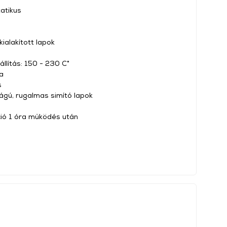
atikus
kialakított lapok
llítás: 150 - 230 C°
a
s
gú, rugalmas simító lapok
ció 1 óra működés után