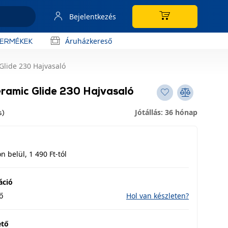
Bejelentkezés
Áruházkereső
TERMÉKEK
lide 230 Hajvasaló
amic Glide 230 Hajvasaló
Jótállás: 36 hónap
s)
 belül, 1 490 Ft-tól
áció
ő
Hol van készleten?
ető