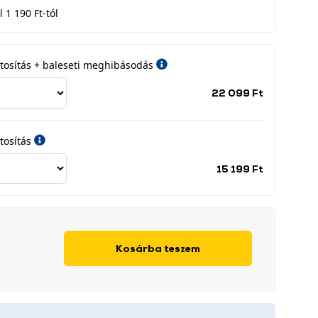
 1 190 Ft-tól
iztosítás + baleseti meghibásodás
Jótállási
22 099 Ft
időszak
címke
tosítás
Jótállási
15 199 Ft
időszak
címke
Kosárba teszem