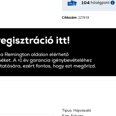
hűségpont
104
Cikkszám:
227618
Típus: Hajvasaló
Szín: Fekete