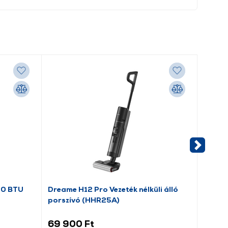
00 BTU
Dreame H12 Pro Vezeték nélküli álló
Candy
porszívó (HHR25A)
hűtős
69 900 Ft
59 9