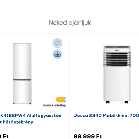
Neked ajánljuk
Termék adatlap
RK4182PW4 Alulfagyasztós
Jocca 2340 Mobilklíma, 70
t hűtőszekrény
 Ft
99 999 Ft