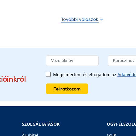
További válaszok
Megismertem és elfogadom az
Adatvéde
ióinkról
Feliratkozom
SZOLGÁLTATÁSOK
ÜGYFÉLSZOL
Áruhitel
GYIK