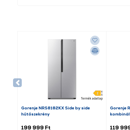
Termék adatlap
Gorenje NRS8182KX Side by side
Gorenje 
hűtőszekrény
kombinál
199 999 Ft
119 999