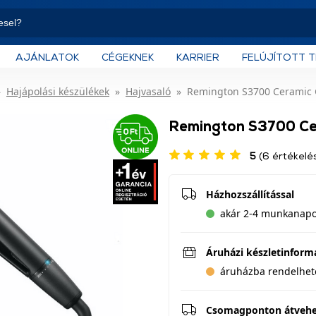
AJÁNLATOK
CÉGEKNEK
KARRIER
FELÚJÍTOTT 
Hajápolási készülékek
Hajvasaló
Remington S3700 Ceramic G
Remington S3700 Cer
5
(6 értékelé
Házhozszállítással
akár 2-4 munkanapon
Áruházi készletinform
áruházba rendelhet
Csomagponton átveh