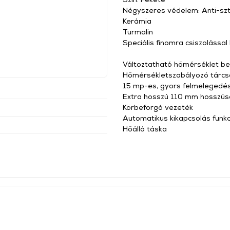
Négyszeres védelem: Anti-szt
Kerámia
Turmalin
Speciális finomra csiszolással 
Változtatható hőmérséklet beá
Hőmérsékletszabályozó tárcs
15 mp-es, gyors felmelegedé
Extra hosszú 110 mm hosszúsá
Körbeforgó vezeték
Automatikus kikapcsolás funk
Hőálló táska