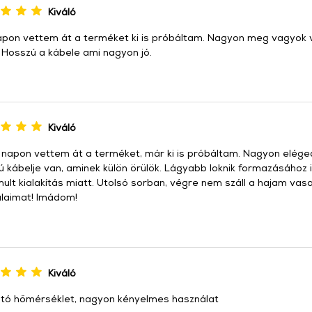
Kiváló
apon vettem át a terméket ki is próbáltam. Nagyon meg vagyok 
. Hosszú a kábele ami nagyon jó.
Kiváló
 napon vettem át a terméket, már ki is próbáltam. Nagyon elégede
 kábelje van, aminek külön örülök. Lágyabb loknik formazásához i
mult kialakítás miatt. Utolsó sorban, végre nem száll a hajam vas
álaimat! Imádom!
Kiváló
ható hőmérséklet, nagyon kényelmes használat