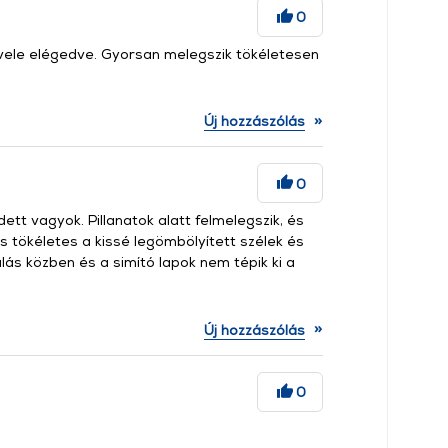
0
vele elégedve. Gyorsan melegszik tökéletesen
»
Új hozzászólás
0
tt vagyok. Pillanatok alatt felmelegszik, és
s tökéletes a kissé legömbölyített szélek és
alás közben és a simító lapok nem tépik ki a
»
Új hozzászólás
0