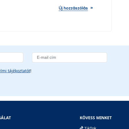
»
Új hozzászólás
lmi tájékoztatót
!
GÁLAT
KÖVESS MINKET
TikTok