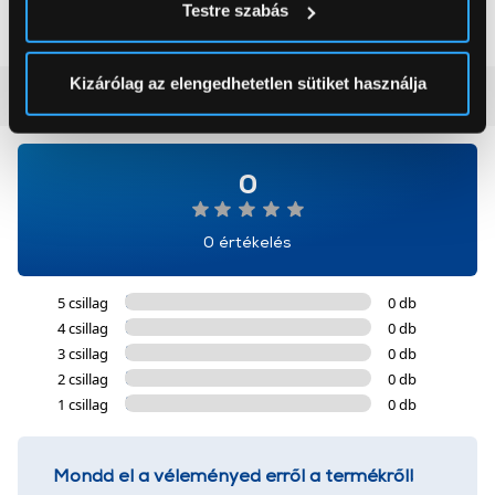
199 999 Ft
59 999 Ft
Testre szabás
módjairól és adja meg preferenciáit a
Részletek
pontban
. Bármikor módosíthatja vagy visszavonhatja a
Sütinyilatkozathoz való hozzájárulását.
Kizárólag az elengedhetetlen sütiket használja
Vásárlói vélemények
(0)
Az Eunonics.hu webáruházunk ún. süti vagy cookie file-
okat használ, melyeket az Ön gépén tárol a rendszer. A
0
cookie-k személyazonosítására nem alkalmasak,
szolgáltatásaink biztosításához szükségesek. Az oldal
használatával Ön elfogadja a cookie-k használatát.
0 értékelés
További információk:
ÁSZF
és
Adatvédelem
5 csillag
0 db
4 csillag
0 db
3 csillag
0 db
2 csillag
0 db
1 csillag
0 db
Mondd el a véleményed erről a termékről!