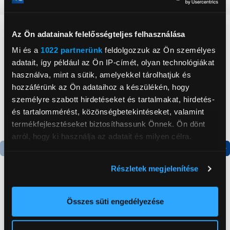
Részletes ismertető
Neked ajánljuk
Az Ön adatainak felelősségteljes felhasználása
Mi és a
1022 partnerünk
feldolgozzuk az Ön személyes
adatait, így például az Ön IP-címét, olyan technológiákat
használva, mint a sütik, amelyekkel tárolhatjuk és
hozzáférünk az Ön adataihoz a készülékén, hogy
személyre szabott hirdetéseket és tartalmakat, hirdetés-
és tartalommérést, közönségbetekintéseket, valamint
termékfejlesztéseket biztosíthassunk Önnek. Ön dönt
arról, hogy ki használja az adatait és milyen célra.
Ha engedélyezi, a következőt is meg szeretnénk tenni:
Termék adatlap
Termék adatlap
Részletek megjelenítése
Információgyűjtés az Ön földrajzi
elhelyezkedéséről pár méteres pontossággal
Gorenje NRS8182KX Side
Candy CHASD4385EWC
Az Ön készülékén beazonosítása annak konkrét
Összes süti engedélyezése
by side hűtőszekrény
Egyajtós hűtőszekrény
tulajdonságainak (ujjlenyomat) aktív ellenőrzésével
Tudjon meg többet személyes adatainak feldolgozási