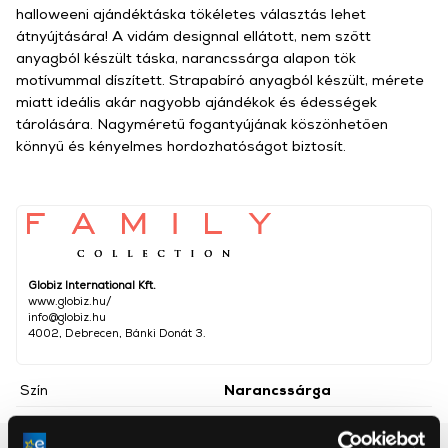
halloweeni ajándéktáska tökéletes választás lehet
átnyújtására! A vidám designnal ellátott, nem szőtt
anyagból készült táska, narancssárga alapon tök
motívummal díszített. Strapabíró anyagból készült, mérete
miatt ideális akár nagyobb ajándékok és édességek
tárolására. Nagyméretű fogantyújának köszönhetően
könnyű és kényelmes hordozhatóságot biztosít.
Globiz International Kft.
www.globiz.hu/
info@globiz.hu
4002, Debrecen, Bánki Donát 3.
Szín
Narancssárga