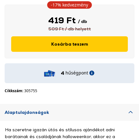
-17%
kedvezmény
419 Ft
/ db
509 Ft
/ db
helyett
Kosárba teszem
hűségpont
4
Cikkszám:
305755
Alaptulajdonságok
Ha szeretne igazán ütős és stílusos ajándékot adni
barátainak és családjának halloweenkor, akkor ez a