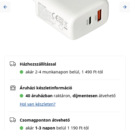
Previous
Ne
Házhozszállítással
akár 2-4 munkanapon belül, 1 490 Ft-tól
Áruházi készletinformáció
40 áruházban
raktáron,
díjmentesen
átvehető
Hol van készleten?
Csomagponton átvehető
akár
1-3 napon
belül 1 190 Ft-tól