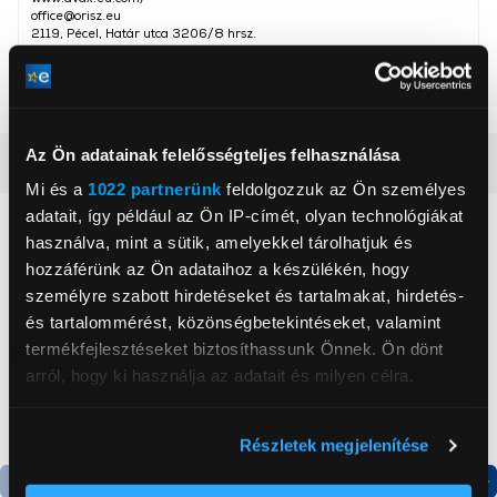
office@orisz.eu
2119, Pécel, Határ utca 3206/8 hrsz.
Szín
Fehér
Az Ön adatainak felelősségteljes felhasználása
Részletes ismertető
Mi és a
1022 partnerünk
feldolgozzuk az Ön személyes
adatait, így például az Ön IP-címét, olyan technológiákat
Neked ajánljuk
használva, mint a sütik, amelyekkel tárolhatjuk és
hozzáférünk az Ön adataihoz a készülékén, hogy
személyre szabott hirdetéseket és tartalmakat, hirdetés-
és tartalommérést, közönségbetekintéseket, valamint
termékfejlesztéseket biztosíthassunk Önnek. Ön dönt
arról, hogy ki használja az adatait és milyen célra.
Ha engedélyezi, a következőt is meg szeretnénk tenni:
Részletek megjelenítése
Információgyűjtés az Ön földrajzi
elhelyezkedéséről pár méteres pontossággal