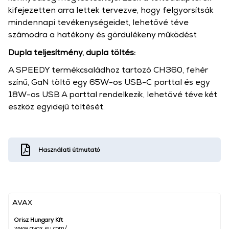
kifejezetten arra lettek tervezve, hogy felgyorsítsák
mindennapi tevékenységeidet, lehetővé téve
számodra a hatékony és gördülékeny működést
​​​​​​
Dupla teljesítmény, dupla töltés:
A SPEEDY termékcsaládhoz tartozó CH360, fehér
színű, GaN töltő egy 65W-os USB-C porttal és egy
18W-os USB A porttal rendelkezik, lehetővé téve két
eszköz egyidejű töltését.
Használati útmutató
AVAX
Orisz Hungary Kft
www.avax.eu.com/