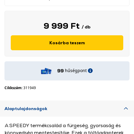
9 999 Ft
/ db
Kosárba teszem
hűségpont
99
Cikkszám:
311949
Alaptulajdonságok
A SPEEDY termékcsalád a fürgeség, gyorsaság és
könnyedség megtestesítője. Ezek a töltőadapterek