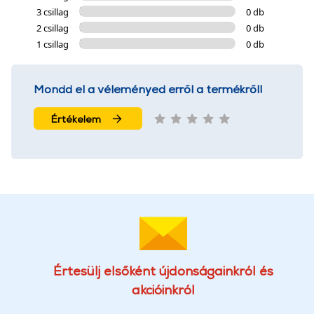
3 csillag
0 db
2 csillag
0 db
1 csillag
0 db
Mondd el a véleményed erről a termékről!
Értékelem
Értesülj elsőként újdonságainkról és
akcióinkról