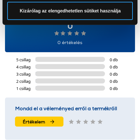
Vásárlói vélemények
(0)
Sütinyilatkozathoz való hozzájárulását.
Kizárólag az elengedhetetlen sütiket használja
Az Eunonics.hu webáruházunk ún. süti vagy cookie file-
0
okat használ, melyeket az Ön gépén tárol a rendszer. A
cookie-k személyazonosítására nem alkalmasak,
0 értékelés
szolgáltatásaink biztosításához szükségesek. Az oldal
használatával Ön elfogadja a cookie-k használatát.
5 csillag
0 db
További információk:
ÁSZF
és
Adatvédelem
4 csillag
0 db
3 csillag
0 db
2 csillag
0 db
1 csillag
0 db
Mondd el a véleményed erről a termékről!
Értékelem