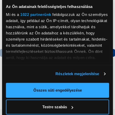
Az Ön adatainak felelősségteljes felhasználása
Mi és a
1022 partnerünk
feldolgozzuk az Ön személyes
adatait, így például az Ön IP-címét, olyan technológiákat
használva, mint a sütik, amelyekkel tárolhatjuk és
hozzáférünk az Ön adataihoz a készülékén, hogy
személyre szabott hirdetéseket és tartalmakat, hirdetés-
és tartalommérést, közönségbetekintéseket, valamint
termékfejlesztéseket biztosíthassunk Önnek. Ön dönt
arról, hogy ki használja az adatait és milyen célra.
Termék adatlap
Termék adatlap
Ha engedélyezi, a következőt is meg szeretnénk tenni:
Részletek megjelenítése
Információgyűjtés az Ön földrajzi
Gorenje NRS8182KX Side
Gorenje RK14DPS4
by side hűtőszekrény
Alulfagyasztós
elhelyezkedéséről pár méteres pontossággal
kombinált hűtőszekrény
Az Ön készülékén beazonosítása annak konkrét
Összes süti engedélyezése
199 999 Ft
124 999 Ft
tulajdonságainak (ujjlenyomat) aktív ellenőrzésével
Tudjon meg többet személyes adatainak feldolgozási
Testre szabás
módjairól és adja meg preferenciáit a
Részletek
pontban
. Bármikor módosíthatja vagy visszavonhatja a