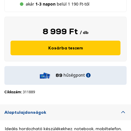
akár
1-3 napon
belül 1 190 Ft-tól
8 999 Ft
/ db
Kosárba teszem
hűségpont
89
Cikkszám:
311889
Alaptulajdonságok
Ideális hordozható készülékekhez: notebook, mobiltelefon,