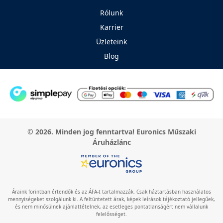
Rólunk
Karrier
Üzleteink
Blog
© 2026. Minden jog fenntartva! Euronics Műszaki
Áruházlánc
Áraink forintban értendők és az ÁFA-t tartalmazzák. Csak háztartásban használatos
mennyiségeket szolgálunk ki. A feltüntetett árak, képek leírások tájékoztató jellegűek,
és nem minősülnek ajánlattételnek, az esetleges pontatlanságért nem vállalunk
felelősséget.