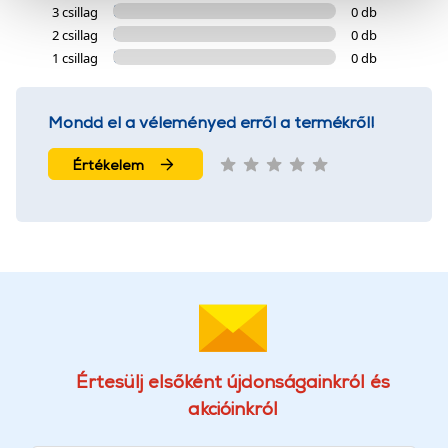
cookie-k személyazonosítására nem alkalmasak,
3 csillag
0 db
szolgáltatásaink biztosításához szükségesek. Az oldal
2 csillag
0 db
használatával Ön elfogadja a cookie-k használatát.
1 csillag
0 db
További információk:
ÁSZF
és
Adatvédelem
Mondd el a véleményed erről a termékről!
Értékelem
Értesülj elsőként újdonságainkról és
akcióinkról