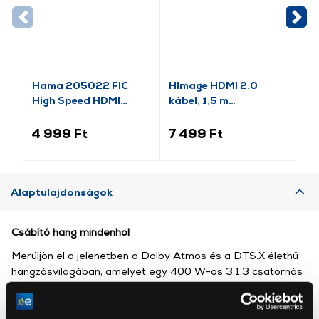
Hama 205022 FIC
HImage HDMI 2.0
VI
High Speed HDMI
kábel, 1,5 m
ká
kábel ethernettel,
(HIP20HDMI4K15MMG)
90fok, 1,5m
4 999 Ft
7 499 Ft
4 
Alaptulajdonságok
Csábító hang mindenhol
Merüljön el a jelenetben a Dolby Atmos és a DTS:X élethű
hangzásvilágában, amelyet egy 400 W-os 3.1.3 csatornás
térhatású hangrendszer és mélynyomó közvetít. Az LG
Soundbar az alapvető 2 csatornás hangot többcsatornás
hanggá alakítja át a mély hangzás érdekében, amely