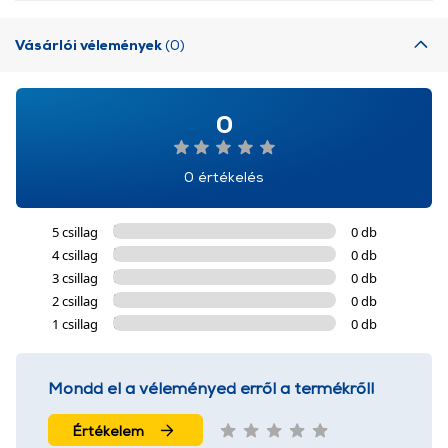
Vásárlói vélemények
(0)
0
0 értékelés
5 csillag
0 db
4 csillag
0 db
3 csillag
0 db
2 csillag
0 db
1 csillag
0 db
Mondd el a véleményed erről a termékről!
Értékelem