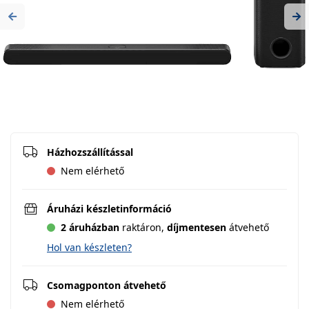
Previous
Ne
Házhozszállítással
Nem elérhető
Áruházi készletinformáció
2 áruházban
raktáron,
díjmentesen
átvehető
Hol van készleten?
Csomagponton átvehető
Nem elérhető