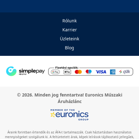
Rólunk
Karrier
Üzleteink
Blog
© 2026. Minden jog fenntartva! Euronics Műszaki
Áruházlánc
Áraink forintban értendők és az ÁFA-t tartalmazzák. Csak háztartásban használatos
mennyiségeket szolgálunk ki. A feltüntetett árak, képek leírások tájékoztató jellegűek,