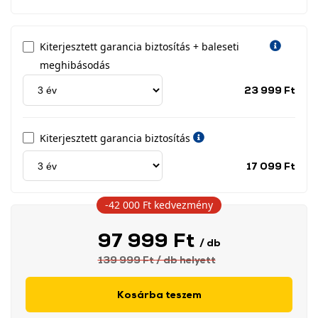
Kiterjesztett garancia biztosítás + baleseti
meghibásodás
Jótá
23 999 Ft
idős
címk
Kiterjesztett garancia biztosítás
Jótá
17 099 Ft
idős
címk
-42 000 Ft
kedvezmény
97 999 Ft
/ db
139 999 Ft
/ db
helyett
Kosárba teszem