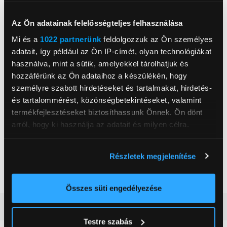
átrezonálja a teret.
Az Ön adatainak felelősségteljes felhasználása
Csatlakozók: HDMI, USB, Optikai
Mi és a
1022 partnerünk
feldolgozzuk az Ön személyes
adatait, így például az Ön IP-címét, olyan technológiákat
használva, mint a sütik, amelyekkel tárolhatjuk és
hozzáférünk az Ön adataihoz a készülékén, hogy
személyre szabott hirdetéseket és tartalmakat, hirdetés-
LG Electronics Magyar Kft.
és tartalommérést, közönségbetekintéseket, valamint
www.lg.com/hu
termékfejlesztéseket biztosíthassunk Önnek. Ön dönt
1097, Budapest, Könyves Kálmán krt. 3/A
arról, hogy ki használja az adatait és milyen célra.
Összteljesítmény
400 W
Ha engedélyezi, a következőt is meg szeretnénk tenni:
Részletek megjelenítése
Bluetooth
Igen
Információgyűjtés az Ön földrajzi
elhelyezkedéséről pár méteres pontossággal
Szín
Fekete
Az Ön készülékén beazonosítása annak konkrét
Összes süti engedélyezése
tulajdonságainak (ujjlenyomat) aktív ellenőrzésével
Részletes ismertető
Tudjon meg többet személyes adatainak feldolgozási
Testre szabás
módjairól és adja meg preferenciáit a
Részletek