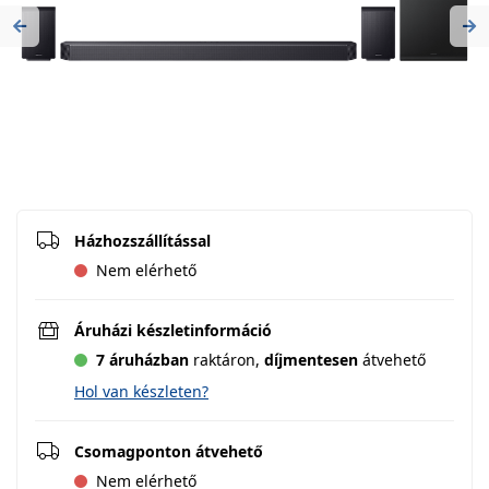
Previous
Ne
Házhozszállítással
Nem elérhető
Áruházi készletinformáció
7 áruházban
raktáron,
díjmentesen
átvehető
Hol van készleten?
Csomagponton átvehető
Nem elérhető