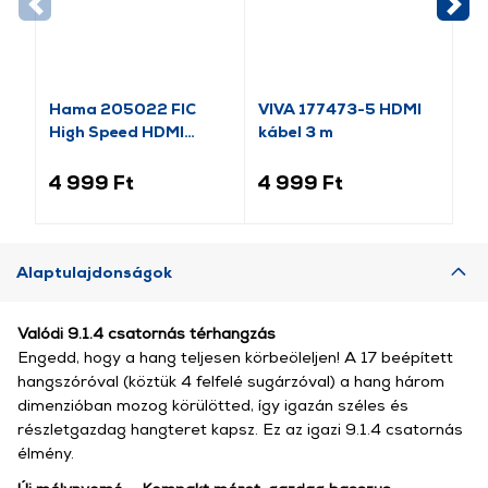
-1
Hama 205022 FIC
VIVA 177473-5 HDMI
Ha
High Speed HDMI
kábel 3 m
Pr
kábel ethernettel,
HD
90fok, 1,5m
Et
4 999 Ft
4 999 Ft
6 
Alaptulajdonságok
Valódi 9.1.4 csatornás térhangzás
Engedd, hogy a hang teljesen körbeöleljen! A 17 beépített
hangszóróval (köztük 4 felfelé sugárzóval) a hang három
dimenzióban mozog körülötted, így igazán széles és
részletgazdag hangteret kapsz. Ez az igazi 9.1.4 csatornás
élmény.