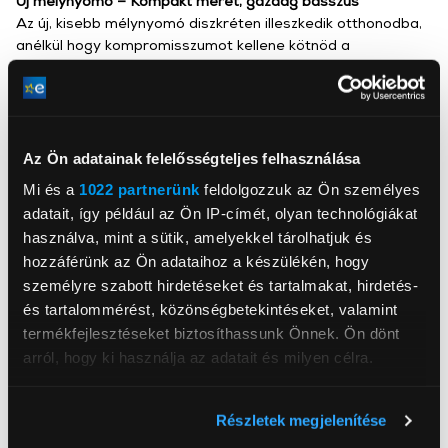
Új mélynyomó – Kompakt méret, gazdag basszus
Az új, kisebb mélynyomó diszkréten illeszkedik otthonodba,
anélkül hogy kompromisszumot kellene kötnöd a
teljesítményben. Az erőteljes basszusok így minden
eddiginél stílusosabb formában jelennek meg.
Hátsó hangszórók mellékelve
A két vezeték nélküli, felfelé sugárzó hátsó hangszóró
Az Ön adatainak felelősségteljes felhasználása
moziélményt varázsol otthonodba. Akár előre, akár
hátrafelé fordítod őket, a mennyezetről visszaverődő
Mi és a
1022 partnerünk
feldolgozzuk az Ön személyes
hangok még inkább körülölelnek.
adatait, így például az Ön IP-címét, olyan technológiákat
használva, mint a sütik, amelyekkel tárolhatjuk és
hozzáférünk az Ön adataihoz a készülékén, hogy
személyre szabott hirdetéseket és tartalmakat, hirdetés-
és tartalommérést, közönségbetekintéseket, valamint
termékfejlesztéseket biztosíthassunk Önnek. Ön dönt
Samsung Electronics Magyar Zrt.
arról, hogy ki használja az adatait és milyen célra.
www.samsung.com/hu/
5126, Jászfényszaru, Samsung tér 1
Ha engedélyezi, a következőt is meg szeretnénk tenni:
Részletek megjelenítése
Információgyűjtés az Ön földrajzi
Bluetooth
Igen