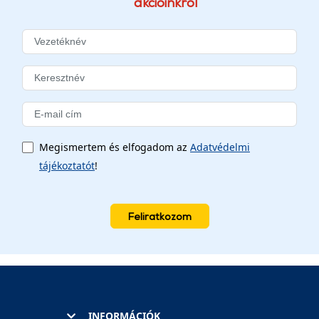
akcióinkról
Megismertem és elfogadom az
Adatvédelmi
tájékoztatót
!
Feliratkozom
INFORMÁCIÓK