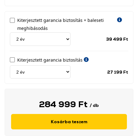
Kiterjesztett garancia biztosítás + baleseti
meghibásodás
Jótá
39 499 Ft
idős
címk
Kiterjesztett garancia biztosítás
Jótá
27 199 Ft
idős
címk
284 999 Ft
/ db
Kosárba teszem