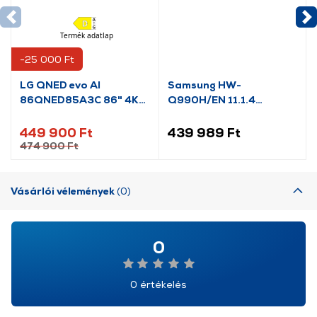
Termék adatlap
-25 000 Ft
LG QNED evo AI
Samsung HW-
86QNED85A3C 86" 4K
Q990H/EN 11.1.4
Smart TV 2025, MiniLED
Hangprojektor
449 900 Ft
439 989 Ft
474 900 Ft
Vásárlói vélemények
(0)
0
0 értékelés