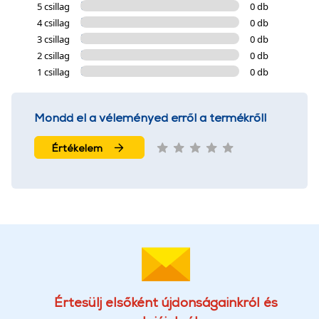
5 csillag
0 db
4 csillag
0 db
3 csillag
0 db
2 csillag
0 db
1 csillag
0 db
Mondd el a véleményed erről a termékről!
Értékelem
Értesülj elsőként újdonságainkról és