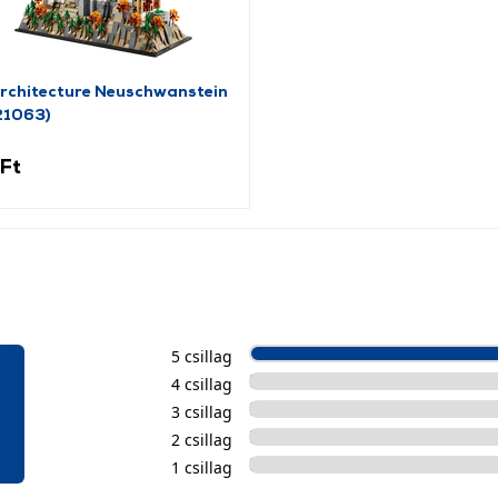
chitecture Neuschwanstein
21063)
Ft
5 csillag
4 csillag
3 csillag
2 csillag
1 csillag