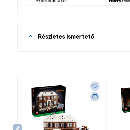
Érdeklődési kör
Harry Pot
Részletes ismertető