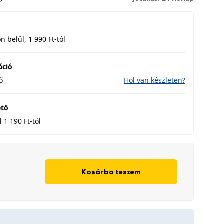
 belül, 1 990 Ft-tól
áció
ő
Hol van készleten?
ető
 1 190 Ft-tól
Kosárba teszem