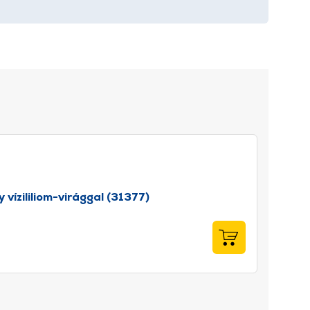
ízililiom-virággal (31377)
Euronics