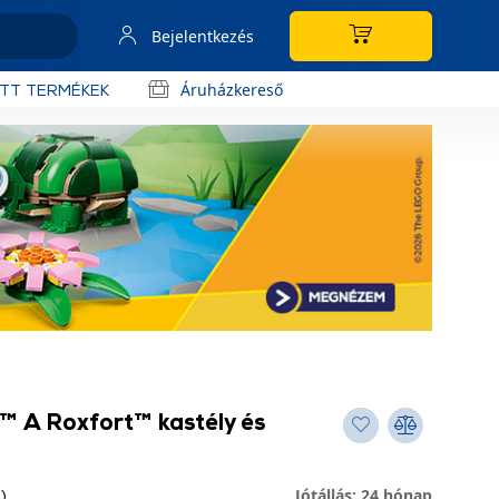
Bejelentkezés
Áruházkereső
OTT TERMÉKEK
 A Roxfort™ kastély és
Jótállás: 24 hónap
)