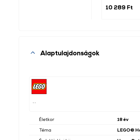
10 289 Ft
Alaptulajdonságok
, ,
Életkor
18 év
Téma
LEGO® Ha