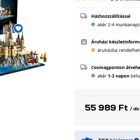
Házhozszállítással
akár 2-4 munkanapon
Áruházi készletinform
áruházba rendelhet
Csomagponton átveh
akár
1-3 napon
belül
55 989 Ft
/ db