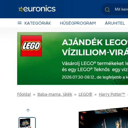
KATEGÓRIÁK
HŰSÉGPROGRAM
ÁRUHITEL
Főoldal
Baba-mama, Játék
LEGO®
Harry Potter™
Previous