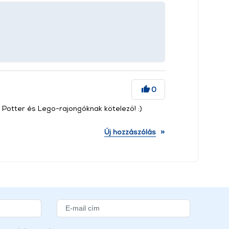
0
y Potter és Lego-rajongóknak kötelező! :)
»
Új hozzászólás