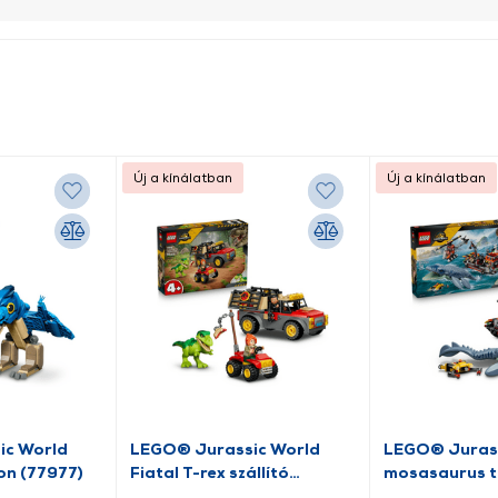
Új a kínálatban
Új a kínálatban
ic World
LEGO® Jurassic World
LEGO® Jurass
on (77977)
Fiatal T-rex szállító
mosasaurus 
teherautó (77978)
(77983)