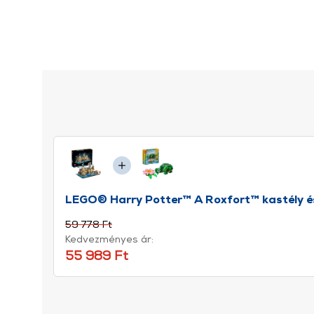
LEGO® Harry Potter™ A Roxfort™ kastély és
59 778 Ft
Kedvezményes ár:
55 989 Ft