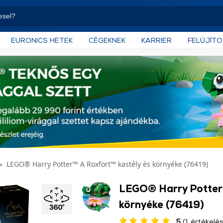
EURONICS HETEK
CÉGEKNEK
KARRIER
FELÚJÍT
LEGO® Harry Potter™ A Roxfort™ kastély és környéke (76419)
LEGO® Harry Potter™
környéke (76419)
5
(1 értékelés