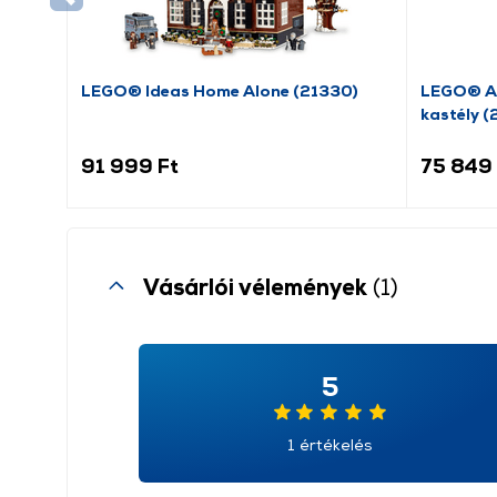
LEGO® Ideas Home Alone (21330)
LEGO® Ar
kastély (
91 999 Ft
75 849 
Vásárlói vélemények
(1)
5
1 értékelés