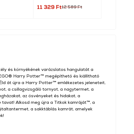
11 329 Ft
29 489 Ft
12 589 Ft
ély és környékének varázslatos hangulatát a
EGO® Harry Potter™ megépíthető és kiállítható
Éld át újra a Harry Potter™ emlékezetes jeleneteit,
t, a csillagvizsgáló tornyot, a nagytermet, a
egházakat, az ösvényeket és hidakat, a
 tavat! Alkosd meg újra a Titkok kamráját™, a
jitaltantermet, a sakktáblás kamrát, amelyek
k!