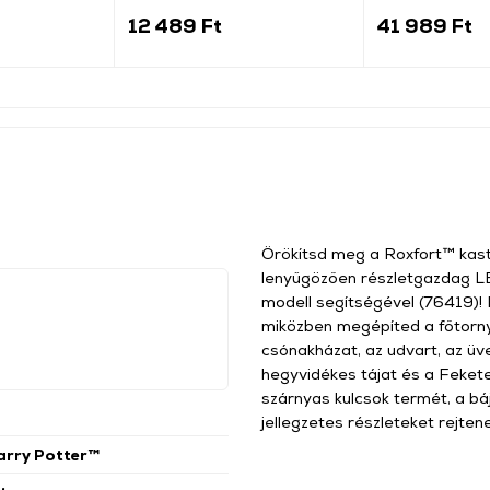
12 489 Ft
41 989 Ft
Örökítsd meg a Roxfort™ kast
lenyűgözően részletgazdag L
modell segítségével (76419)! 
miközben megépíted a főtornyo
csónakházat, az udvart, az üv
hegyvidékes tájat és a Fekete
szárnyas kulcsok termét, a bá
jellegzetes részleteket rejtene
rry Potter™