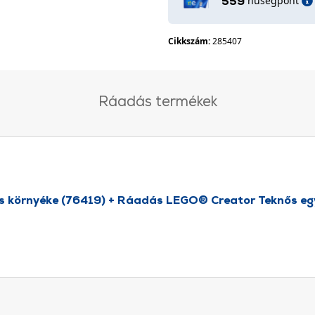
hűségpont
559
Cikkszám:
285407
Ráadás termékek
 környéke (76419) + Ráadás LEGO® Creator Teknős egy v