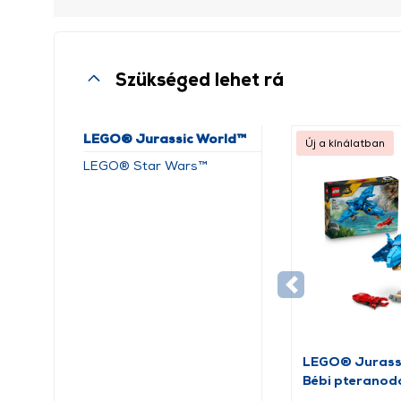
Szükséged lehet rá
LEGO® Jurassic World™
Új a kínálatban
LEGO® Star Wars™
LEGO® Jurass
Bébi pteranod