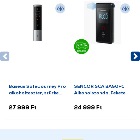
Baseus SafeJourney Pro
SENCOR SCA BA50FC
alkoholteszter, szürke
Alkoholszonda, Fekete
(CRCX060014)
27 999 Ft
24 999 Ft