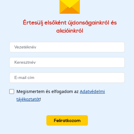
Értesülj elsőként újdonságainkról és
akcióinkról
Megismertem és elfogadom az
Adatvédelmi
tájékoztatót
!
Feliratkozom