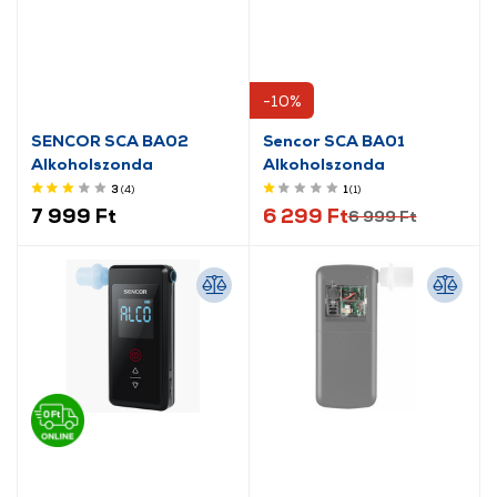
-10%
SENCOR SCA BA02
Sencor SCA BA01
Alkoholszonda
Alkoholszonda
3
(4
)
1
(1
)
7 999 Ft
6 299 Ft
6 999 Ft