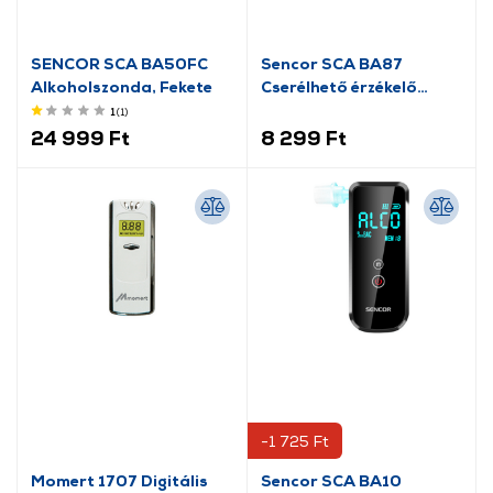
SENCOR SCA BA50FC
Sencor SCA BA87
Alkoholszonda, Fekete
Cserélhető érzékelő
alkoholszondához
1
(1
)
24 999 Ft
8 299 Ft
-1 725 Ft
Momert 1707 Digitális
Sencor SCA BA10