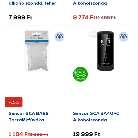
alkoholszonda, fehér
Alkoholszonda
7 999 Ft
9 774 Ft
11 499 Ft
-15%
Sencor SCA BA89
Sencor SCA BA40FC
Tartalékfúvóka
Alkoholszonda
alkoholszondához, 6 db
elektrokémiai érzékelővel
1 104 Ft
19 999 Ft
1 299 Ft