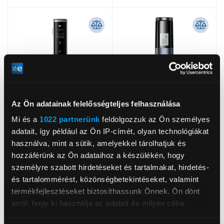
Az Ön adatainak felelősségteljes felhasználása
Mi és a
1022 partnerünk
feldolgozzuk az Ön személyes
adatait, így például az Ön IP-címét, olyan technológiákat
használva, mint a sütik, amelyekkel tárolhatjuk és
Baseus SafeJourney Pro
Baseus Digital
hozzáférünk az Ön adataihoz a készülékén, hogy
alkoholteszter, szürke
alkoholteszter, fekete
személyre szabott hirdetéseket és tartalmakat, hirdetés-
(CRCX060014)
(CRCX01)
és tartalommérést, közönségbetekintéseket, valamint
27 999 Ft
11 999 Ft
termékfejlesztéseket biztosíthassunk Önnek. Ön dönt
arról, hogy ki használja az adatait és milyen célra.