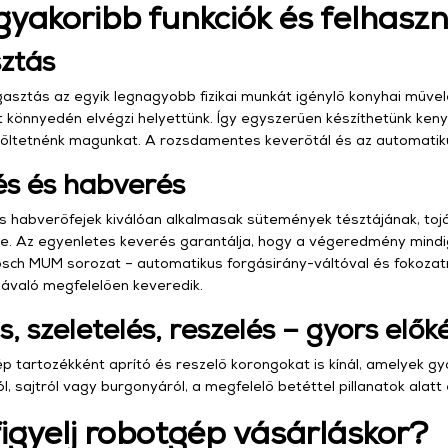
gyakoribb funkciók és felhasz
ztás
asztás az egyik legnagyobb fizikai munkát igénylő konyhai műve
 könnyedén elvégzi helyettünk. Így egyszerűen készíthetünk kenyé
ltetnénk magunkat. A rozsdamentes keverőtál és az automatikus
és és habverés
s habverőfejek kiválóan alkalmasak sütemények tésztájának, toj
re. Az egyenletes keverés garantálja, hogy a végeredmény mindig
osch MUM sorozat – automatikus forgásirány-váltóval és fokozat
ávaló megfelelően keveredik.
s, szeletelés, reszelés – gyors elők
 tartozékként aprító és reszelő korongokat is kínál, amelyek gyo
, sajtról vagy burgonyáról, a megfelelő betéttel pillanatok alatt
figyelj robotgép vásárláskor?