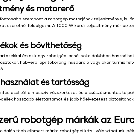
ítmény és motorerő
gfontosabb szempont a robotgép motorjának teljesítménye, kül
t szeretnél feldolgozni. A 1000 W körüli teljesítmény már biztos
ékok és bővíthetőség
tartozékkal érkezik egy robotgép, annál sokoldalúbban használha
gasztókar, habverő, aprítókorong, húsdaráló vagy akár turmix fel
ó.
használat és tartósság
tes acél tál, a masszív vázszerkezet és a csúszásmentes talpa
ellek hosszabb élettartamot és jobb hőelvezetést biztosítana
erű robotgép márkák az Euro
oldalán több elismert márka robotgépei közül választhatunk, péld