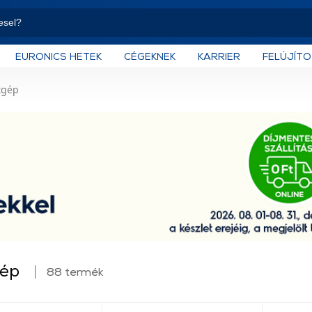
EURONICS HETEK
CÉGEKNEK
KARRIER
FELÚJÍT
tgép
gép
88 termék