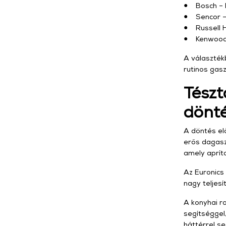
● Bosch – M
● Sencor – 
● Russell H
● Kenwood –
A választék
rutinos gasz
Tészt
dönt
A döntés elő
erős dagaszt
amely aprítan
Az Euronics
nagy teljesí
A konyhai r
segítséggel
háttérrel s