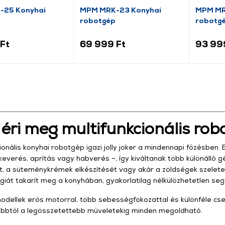
-25 Konyhai
MPM MRK-23 Konyhai
MPM MR
robotgép
robotg
Ft
69 999 Ft
93 99
 éri meg multifunkcionális ro
ionális konyhai robotgép igazi jolly joker a mindennapi főzésben.
keverés, aprítás vagy habverés –, így kiváltanak több különálló 
, a süteménykrémek elkészítését vagy akár a zöldségek szelete
giát takarít meg a konyhában, gyakorlatilag nélkülözhetetlen seg
dellek erős motorral, több sebességfokozattal és különféle cser
bbtől a legösszetettebb műveletekig minden megoldható.