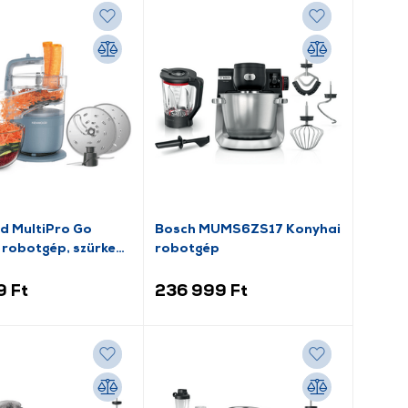
 MultiPro Go
Bosch MUMS6ZS17 Konyhai
 robotgép, szürke
robotgép
10130)
9 Ft
236 999 Ft