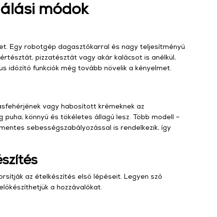
nálási módok
let. Egy robotgép dagasztókarral és nagy teljesítményű
rtésztát, pizzatésztát vagy akár kalácsot is anélkül,
 időzítő funkciók még tovább növelik a kényelmet.
ásfehérjének vagy habosított krémeknek az
 puha, könnyű és tökéletes állagú lesz. Több modell –
mentes sebességszabályozással is rendelkezik, így
észítés
rsítják az ételkészítés első lépéseit. Legyen szó
 előkészíthetjük a hozzávalókat.