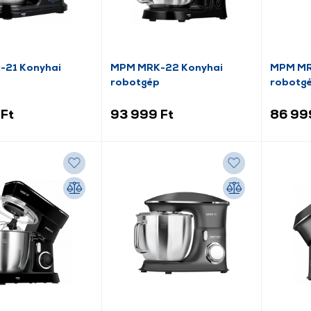
21 Konyhai
MPM MRK-22 Konyhai
MPM MRK
robotgép
robotg
Ft
93 999 Ft
86 99