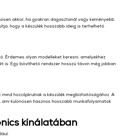
önösen akkor, ha gyakran dagasztanál vagy keményebb
ítja, hogy a készülék hosszabb ideig is terhelhető
tó. Érdemes olyan modelleket keresni, amelyekhez
tét is. Egy bővíthető rendszer hosszú távon még jobban
k mind hozzájárulnak a készülék megbízhatóságához. A
k, ami különösen hasznos hosszabb munkafolyamatok
nics kínálatában
ául: