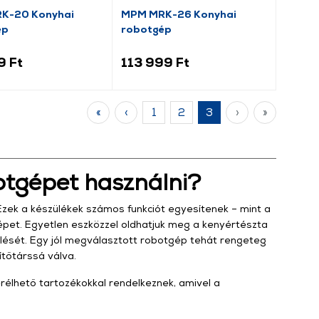
K-20 Konyhai
MPM MRK-26 Konyhai
ép
robotgép
9 Ft
113 999 Ft
«
‹
1
2
3
›
»
botgépet használni?
 Ezek a készülékek számos funkciót egyesítenek – mint a
gépet. Egyetlen eszközzel oldhatjuk meg a kenyértészta
lését. Egy jól megválasztott robotgép tehát rengeteg
ítőtárssá válva.
élhető tartozékokkal rendelkeznek, amivel a