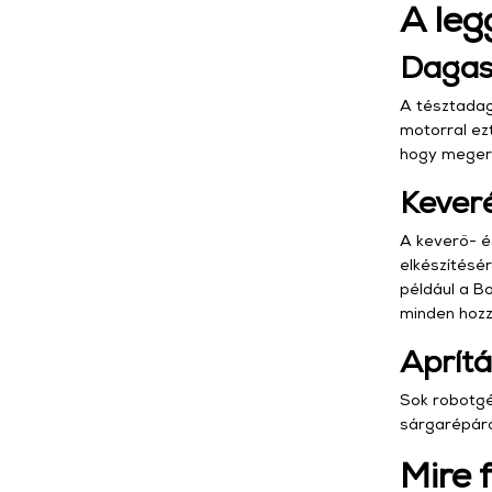
A leg
Dagas
A tésztadag
motorral ezt
hogy megerő
Kever
A keverő- é
elkészítésé
például a B
minden hozz
Aprítá
Sok robotgép
sárgarépáról
Mire 