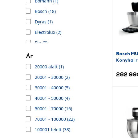
Bomann (1)
Bosch (18)
Dyras (1)
Electrolux (2)
Eta (9)
G3FERRARI (5)
Bosch MU
Ár
Konyhai 
Girmi (3)
20000 alatt (1)
mérleggel
Hauser (1)
282 99
20001 - 30000 (2)
Kenwood (8)
30001 - 40000 (5)
Lauben (4)
40001 - 50000 (4)
MPM (8)
50001 - 70000 (16)
SENCOR (14)
70001 - 100000 (22)
SEVERIN (2)
100001 felett (38)
Taurus (1)