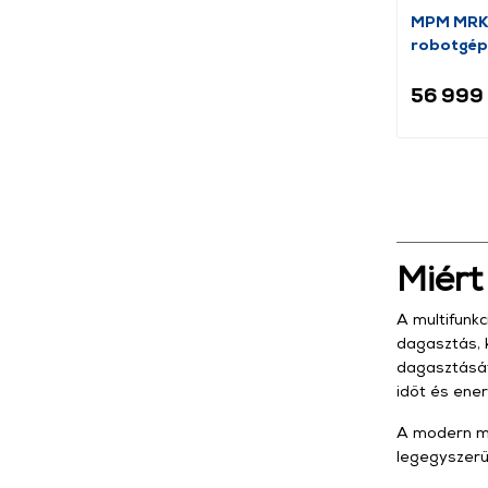
MPM MRK
robotgép
56 999 
Miért
A multifunkc
dagasztás, 
dagasztását
időt és ener
A modern mo
legegyszerű