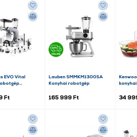
s EVO Vital
Lauben SMMKM1300SA
Kenwood
robotgép
Konyhai robotgép
konyhai
092)
(0W220
9 Ft
165 999 Ft
34 99