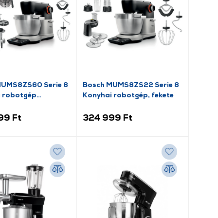
MUMS8ZS60 Serie 8
Bosch MUMS8ZS22 Serie 8
 robotgép
Konyhai robotgép, fekete
el
99 Ft
324 999 Ft