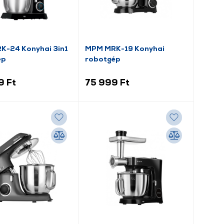
-24 Konyhai 3in1
MPM MRK-19 Konyhai
ép
robotgép
9 Ft
75 999 Ft