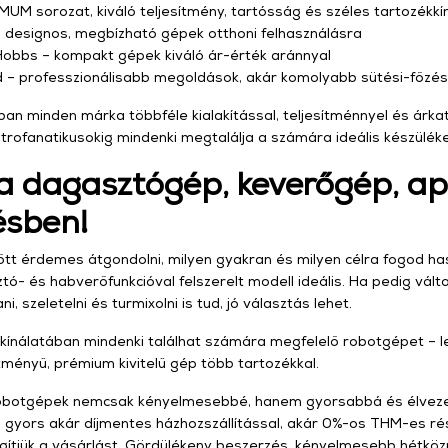
UM sorozat, kiváló teljesítmény, tartósság és széles tartozékkí
designos, megbízható gépek otthoni felhasználásra
obbs – kompakt gépek kiváló ár-érték aránnyal
 professzionálisabb megoldások, akár komolyabb sütési-főzési
ban minden márka többféle kialakítással, teljesítménnyel és árka
trofanatikusokig mindenki megtalálja a számára ideális készüléke
a dagasztógép, keverőgép, apr
ésben!
tt érdemes átgondolni, milyen gyakran és milyen célra fogod hasz
ó- és habverőfunkcióval felszerelt modell ideális. Ha pedig válto
i, szeletelni és turmixolni is tud, jó választás lehet.
 kínálatában mindenki találhat számára megfelelő robotgépet – 
tményű, prémium kivitelű gép több tartozékkal.
obotgépek nemcsak kényelmesebbé, hanem gyorsabbá és élvezetes
, gyors akár díjmentes házhozszállítással, akár 0%-os THM-es rés
egítjük a vásárlást. Gördülékeny beszerzés, kényelmesebb hétközn