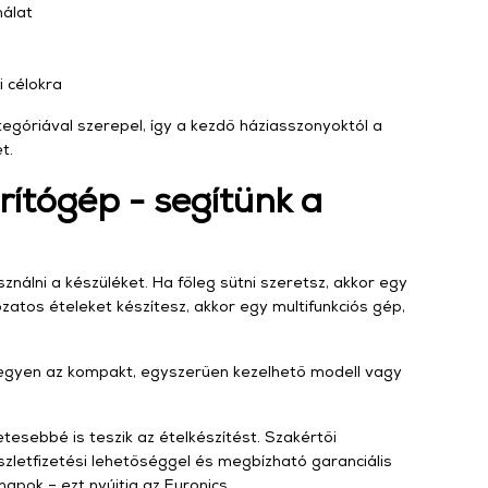
nálat
 célokra
tegóriával szerepel, így a kezdő háziasszonyoktól a
t.
ítógép - segítünk a
nálni a készüléket. Ha főleg sütni szeretsz, akkor egy
zatos ételeket készítesz, akkor egy multifunkciós gép,
legyen az kompakt, egyszerűen kezelhető modell vagy
ebbé is teszik az ételkészítést. Szakértői
zletfizetési lehetőséggel és megbízható garanciális
apok – ezt nyújtja az Euronics.