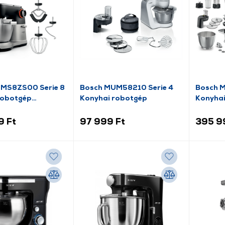
MS8ZS00 Serie 8
Bosch MUM58210 Serie 4
Bosch 
robotgép
Konyhai robotgép
Konyhai
mérlegg
9 Ft
97 999 Ft
395 9