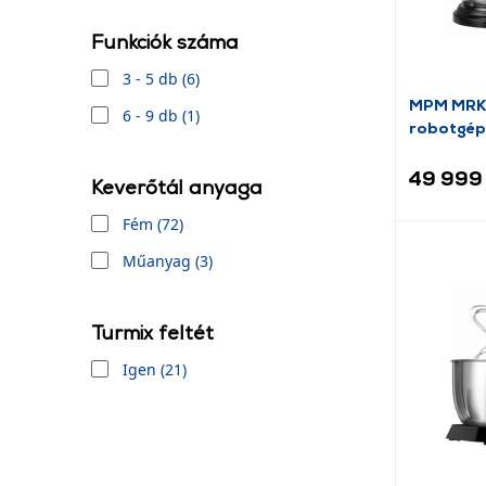
Tefal (6)
Funkciók száma
3 - 5 db (6)
MPM MRK-
6 - 9 db (1)
robotgép
49 999 
Keverőtál anyaga
Fém (72)
Műanyag (3)
Turmix feltét
Igen (21)