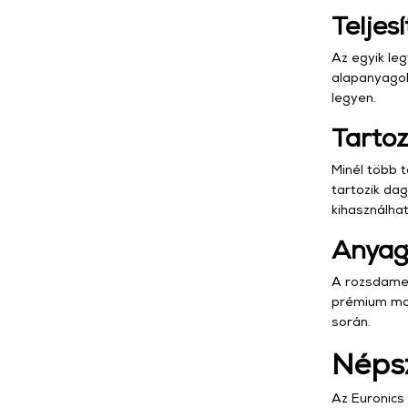
Teljes
Az egyik le
alapanyagoka
legyen.
Tartoz
Minél több 
tartozik da
kihasználhat
Anyag
A rozsdamen
prémium mod
során.
Népsz
Az Euronics 