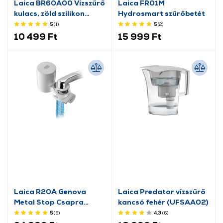
Laica BR60A00 Vízszűrő
Laica FR01M
kulacs, zöld szilikon
Hydrosmart szűrőbetét
pánttal
5
(1
)
5
(2
)
10 499 Ft
15 999 Ft
Laica R20A Genova
Laica Predator vízszűrő
Metal Stop Csapra
kancsó fehér (UFSAA02)
szerelhető vízszűrő
5
(5
)
4.3
(6
)