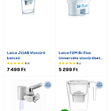
Laica J11AB Vízszűrő
Laica F2M Bi-Flux
kancsó
Univerzális vízszűrőbetét
2db
5
(4
)
5
(1
)
7 499 Ft
5 299 Ft