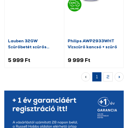
Lauben 32GW
Philips AWP2933WHT
Szűrőbetét szűrős
Vízszűrő kancsó + szűrő
vízforralókhoz
5 999 Ft
9 999 Ft
«
1
2
»