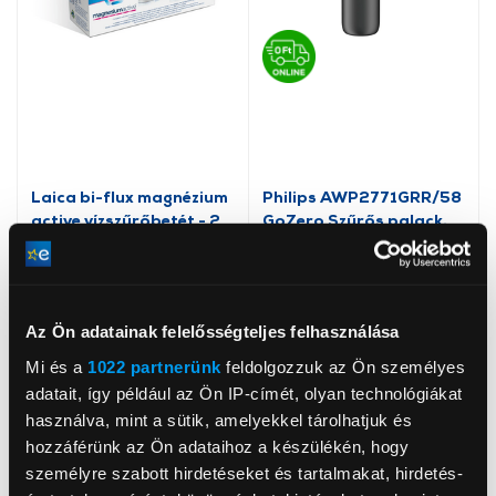
Laica bi-flux magnézium
Philips AWP2771GRR/58
active vízszűrőbetét - 2
GoZero Szűrős palack,
db
550ml, szürke
6 199 Ft
11 999 Ft
Az Ön adatainak felelősségteljes felhasználása
Mi és a
1022 partnerünk
feldolgozzuk az Ön személyes
adatait, így például az Ön IP-címét, olyan technológiákat
használva, mint a sütik, amelyekkel tárolhatjuk és
hozzáférünk az Ön adataihoz a készülékén, hogy
személyre szabott hirdetéseket és tartalmakat, hirdetés-