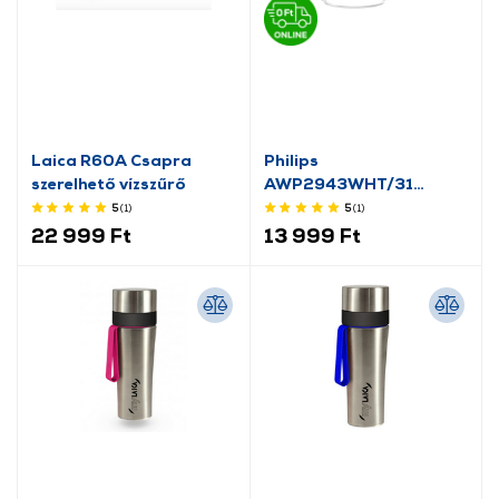
Laica R60A Csapra
Philips
szerelhető vízszűrő
AWP2943WHT/31
Vízszűrő kancsó + 3db
5
(1
)
5
(1
)
betét
22 999 Ft
13 999 Ft