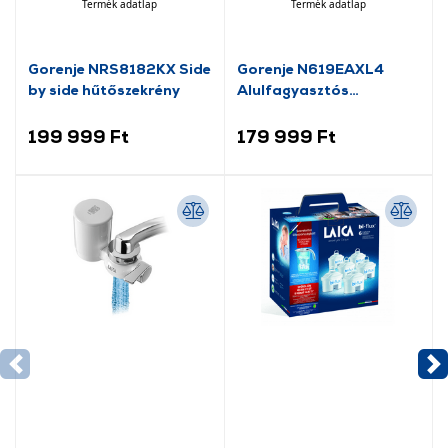
Termék adatlap
Termék adatlap
Gorenje NRS8182KX Side
Gorenje N619EAXL4
by side hűtőszekrény
Alulfagyasztós
kombinált hűtőszekrény
199 999 Ft
179 999 Ft