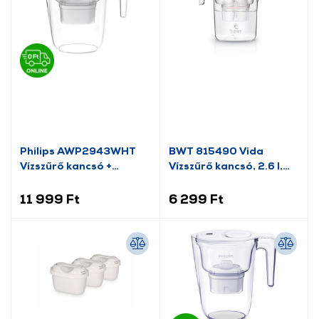
Philips AWP2943WHT
BWT 815490 Vida
Vízszűrő kancsó +
Vízszűrő kancsó, 2.6 l,
vízlágyítós szűrő
Fehér
11 999 Ft
6 299 Ft