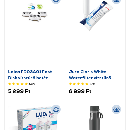
Laica FD03A01 Fast
Jura Claris White
Disk vízszűrő betét
Waterfilter vízszűrő
patron
5
(2
)
5
(1
)
5 299 Ft
6 999 Ft