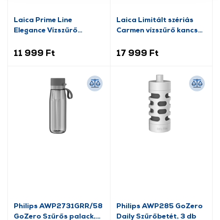
További információk:
ÁSZF
és
Adatvédelem
Laica Prime Line
Laica Limitált szériás
Elegance Vízszűrő
Carmen vízszűrő kancsó
kancsó fehér (J51CA04)
szett
11 999 Ft
17 999 Ft
Philips AWP2731GRR/58
Philips AWP285 GoZero
GoZero Szűrős palack,
Daily Szűrőbetét, 3 db