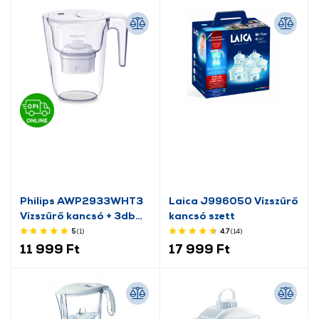
Philips AWP2933WHT3
Laica J996050 Vízszűrő
Vízszűrő kancsó + 3db
kancsó szett
szűrő
5
(1
)
4.7
(14
)
11 999 Ft
17 999 Ft