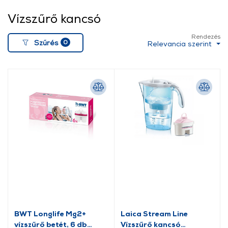
Vízszűrő kancsó
Rendezés
0
Szűrés
Relevancia szerint
BWT Longlife Mg2+
Laica Stream Line
vízszűrő betét, 6 db
Vízszűrő kancsó