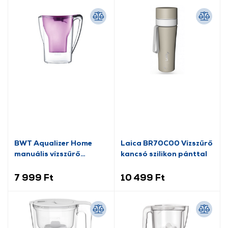
BWT Aqualizer Home
Laica BR70C00 Vízszűrő
manuális vízszűrő
kancsó szilikon pánttal
kancsó 2,7 L, lila
(125557843)
7 999 Ft
10 499 Ft