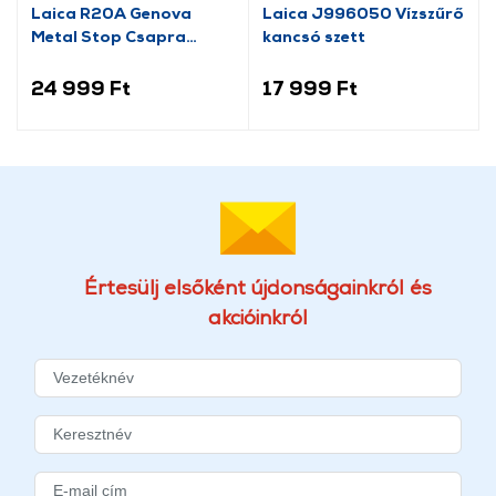
Laica R20A Genova
Laica J996050 Vízszűrő
Metal Stop Csapra
kancsó szett
szerelhető vízszűrő
24 999 Ft
17 999 Ft
Értesülj elsőként újdonságainkról és
akcióinkról