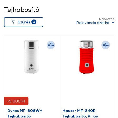
Tejhabosító
Rendezés
0
Szűrés
Relevancia szerint
-5 600 Ft
Dyras MF-808WH
Hauser MF-240R
Tejhabosító
Tejhabosító, Piros