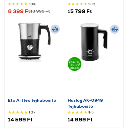
5
(16
)
5
(10
)
8 399 Ft
15 799 Ft
13 999 Ft
Eta Artteo tejhabosító
Huslog AK-0949
Tejhabosító
5
(3
)
5
(1
)
14 599 Ft
14 999 Ft