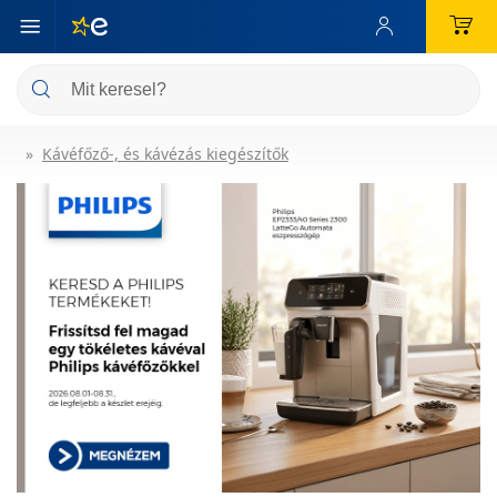
Kávéfőző-, és kávézás kiegészítők