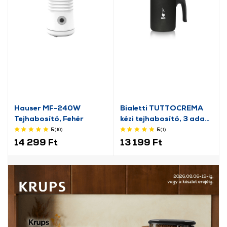
Hauser MF-240W
Bialetti TUTTOCREMA
Tejhabosító, Fehér
kézi tejhabosító, 3 adag
(AGR394)
5
(10
)
5
(1
)
14 299 Ft
13 199 Ft