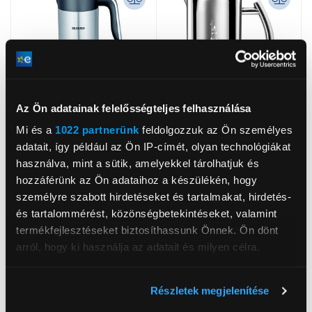
Az Ön adatainak felelősségteljes felhasználása
Mi és a
1022 partnerünk
feldolgozzuk az Ön személyes
-5 200 Ft
adatait, így például az Ön IP-címét, olyan technológiákat
használva, mint a sütik, amelyekkel tárolhatjuk és
Severin SM3584
Bialetti 3990 Indukciós
hozzáférünk az Ön adataihoz a készülékén, hogy
Tejhabosító
tejhabosító
személyre szabott hirdetéseket és tartalmakat, hirdetés-
és tartalommérést, közönségbetekintéseket, valamint
20 799 Ft
21 099 Ft
25 999 Ft
termékfejlesztéseket biztosíthassunk Önnek. Ön dönt
arról, hogy ki használja az adatait és milyen célra.
Ha engedélyezi, a következőt is meg szeretnénk tenni:
Részletek megjelenítése
Információgyűjtés az Ön földrajzi