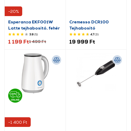
-20%
Esperanza EKF001W
Cremesso DCR100
Latte tejhabosító, fehér
Tejhabosító
3.8
(5
)
4.7
(3
)
1 199 Ft
19 999 Ft
1 499 Ft
-1 400 Ft