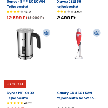
Sencor SMF 2020WH
Xavax 111258
Tejhabosító
tejhabosító
4.2
(5
)
2.3
(3
)
12 599 Ft
2 499 Ft
13 999 Ft
-6 000 Ft
Dyras MF-010X
Camry CR 4501 Kézi
Tejhabosító
tejhabosító habverő
feltéttel, piros
4.9
(25
)