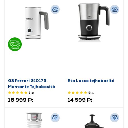
G3 Ferrari G10173
Eta Lacco tejhabosító
Montante Tejhabosító
5
(1
)
5
(4
)
18 999 Ft
14 599 Ft