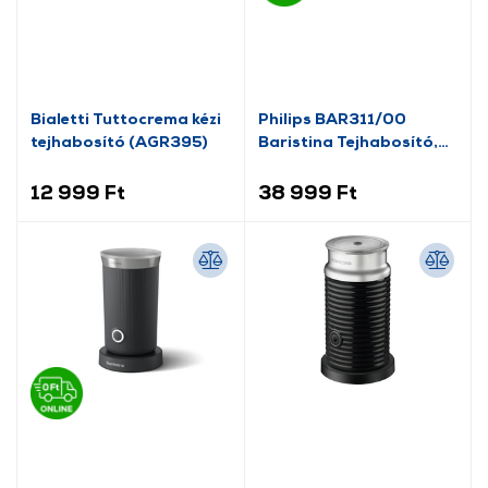
Bialetti Tuttocrema kézi
Philips BAR311/00
tejhabosító (AGR395)
Baristina Tejhabosító,
fehér
12 999 Ft
38 999 Ft