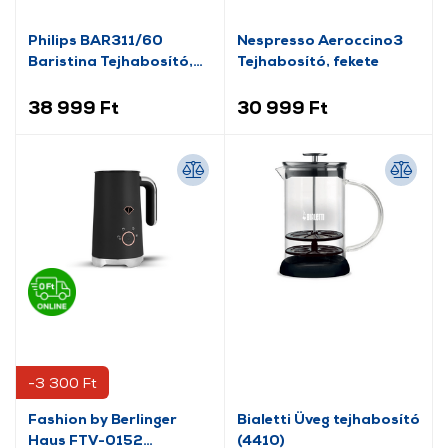
Philips BAR311/60
Nespresso Aeroccino3
Baristina Tejhabosító,
Tejhabosító, fekete
fekete
38 999 Ft
30 999 Ft
-3 300 Ft
Fashion by Berlinger
Bialetti Üveg tejhabosító
Haus FTV-0152
(4410)