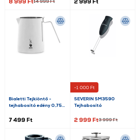
8 999 Ft
2 999 Ft
14 999 Ft
-1 000 Ft
Bialetti Tejkiöntő -
SEVERIN SM3590
tejhabosító edény 0,75l
Tejhabosító
(1808)
7 499 Ft
2 999 Ft
3 999 Ft