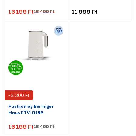
Tejhabosító,
fekete/rózsaarany
13 199 Ft
11 999 Ft
16 499 Ft
-3 300 Ft
Fashion by Berlinger
Haus FTV-0182
Tejhabosító, krém/arany
13 199 Ft
16 499 Ft