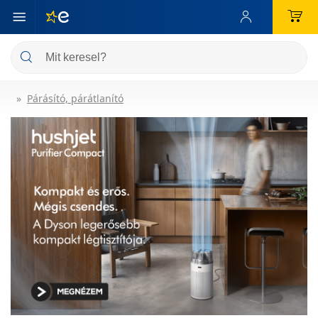
Párásító, párátlanító