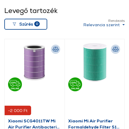
Levegő tartozék
Rendezés
0
Szűrés
Relevancia szerint
-2 000 Ft
Xiaomi SCG4011TW Mi
Xiaomi Mi Air Purifier
Air Purifier Antibacterial
Formaldehyde Filter S1