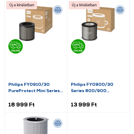
Új a kínálatban
Új a kínálatban
Philips FY0910/30
Philips FY0900/30
PureProtect Mini Series
Series 800/900
900 HEPA szűrő
NanoProtect Hepa szűrő
18 999 Ft
13 999 Ft