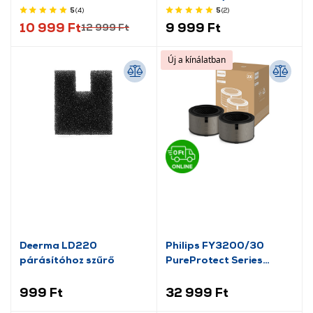
szűrő
Szűrő légtisztítóhoz
5
(4
)
5
(2
)
10 999 Ft
9 999 Ft
12 999 Ft
Új a kínálatban
Deerma LD220
Philips FY3200/30
párásítóhoz szűrő
PureProtect Series
3200 HEPA szűrő, 2db
999 Ft
32 999 Ft