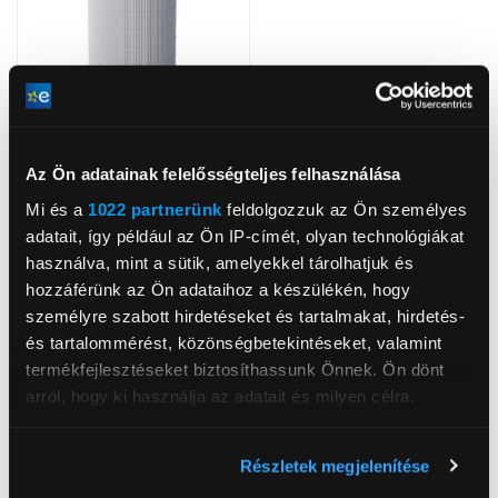
Az Ön adatainak felelősségteljes felhasználása
Mi és a
1022 partnerünk
feldolgozzuk az Ön személyes
adatait, így például az Ön IP-címét, olyan technológiákat
Xiaomi Elite
légtisztítóba szűrő
használva, mint a sütik, amelyekkel tárolhatjuk és
hozzáférünk az Ön adataihoz a készülékén, hogy
23 499 Ft
személyre szabott hirdetéseket és tartalmakat, hirdetés-
és tartalommérést, közönségbetekintéseket, valamint
termékfejlesztéseket biztosíthassunk Önnek. Ön dönt
arról, hogy ki használja az adatait és milyen célra.
Neked ajánljuk
Ha engedélyezi, a következőt is meg szeretnénk tenni:
Részletek megjelenítése
Információgyűjtés az Ön földrajzi