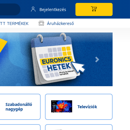
Bejelentkezés
Áruházkereső
OTT TERMÉKEK
Következő
Szabadonálló
Televíziók
nagygép