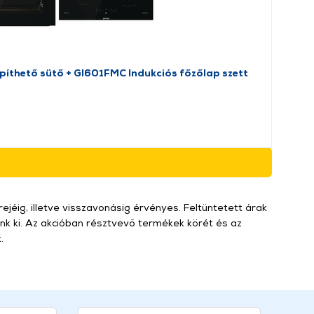
thető sütő + GI601FMC Indukciós főzőlap szett
ejéig, illetve visszavonásig érvényes. Feltüntetett árak
k ki. Az akcióban résztvevő termékek körét és az
.