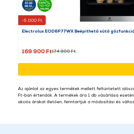
-5 000 Ft
Electrolux EOD6P77WX Beépíthető sütő gőzfunkcióv
169 900 Ft
174 900 Ft
Az ajánlat az egyes termékek mellett feltüntetett idősza
Ft-ban értendők. A termékek ára 1 db vásárlása esetén
akciós árakat illetően, fenntartjuk a módosítási és válto