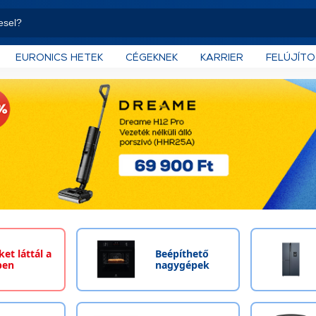
EURONICS HETEK
CÉGEKNEK
KARRIER
FELÚJÍT
et láttál a
Beépíthető
ben
nagygépek