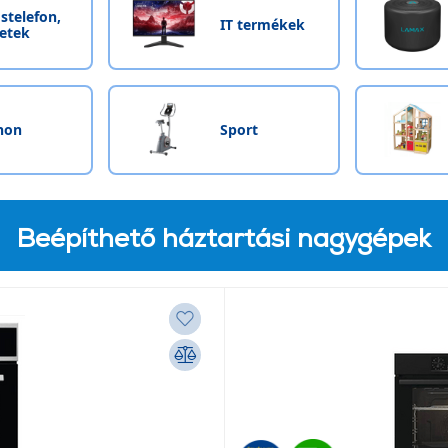
stelefon,
IT termékek
letek
hon
Sport
Beépíthető háztartási nagygépek