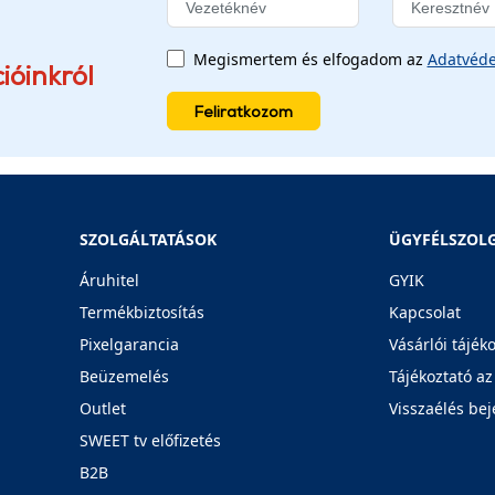
Megismertem és elfogadom az
Adatvéde
ióinkról
Feliratkozom
SZOLGÁLTATÁSOK
ÜGYFÉLSZOL
Áruhitel
GYIK
Termékbiztosítás
Kapcsolat
Pixelgarancia
Vásárlói tájék
Beüzemelés
Tájékoztató az
Outlet
Visszaélés bej
SWEET tv előfizetés
B2B