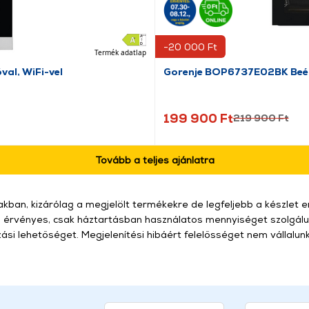
-20 000 Ft
Termék adatlap
al, WiFi-vel
Gorenje BOP6737E02BK Beépí
199 900 Ft
219 900 Ft
Tovább a teljes ajánlatra
kban, kizárólag a megjelölt termékekre de legfeljebb a készlet er
 érvényes, csak háztartásban használatos mennyiséget szolgálun
zási lehetőséget. Megjelenítési hibáért felelősséget nem vállalunk