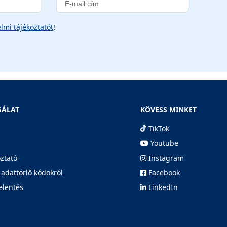
lmi tájékoztatót
!
GÁLAT
KÖVESS MINKET
TikTok
Youtube
oztató
Instagram
 adattörlő kódokról
Facebook
elentés
LinkedIn