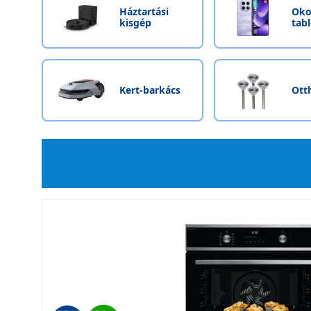
Háztartási
Oko
kisgép
tab
Kert-barkács
Ott