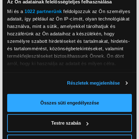
Az Ön adatainak felelősségteljes felhasználása
Mi és a
1022 partnerünk
feldolgozzuk az Ön személyes
adatait, így például az Ön IP-címét, olyan technológiákat
használva, mint a sütik, amelyekkel tárolhatjuk és
hozzáférünk az Ön adataihoz a készülékén, hogy
személyre szabott hirdetéseket és tartalmakat, hirdetés-
és tartalommérést, közönségbetekintéseket, valamint
termékfejlesztéseket biztosíthassunk Önnek. Ön dönt
arról, hogy ki használja az adatait és milyen célra.
Televíziók és audio eszközök
Ha engedélyezi, a következőt is meg szeretnénk tenni:
Részletek megjelenítése
Információgyűjtés az Ön földrajzi
elhelyezkedéséről pár méteres pontossággal
Az Ön készülékén beazonosítása annak konkrét
Összes süti engedélyezése
tulajdonságainak (ujjlenyomat) aktív ellenőrzésével
Tudjon meg többet személyes adatainak feldolgozási
Testre szabás
módjairól és adja meg preferenciáit a
Részletek
pontban
. Bármikor módosíthatja vagy visszavonhatja a