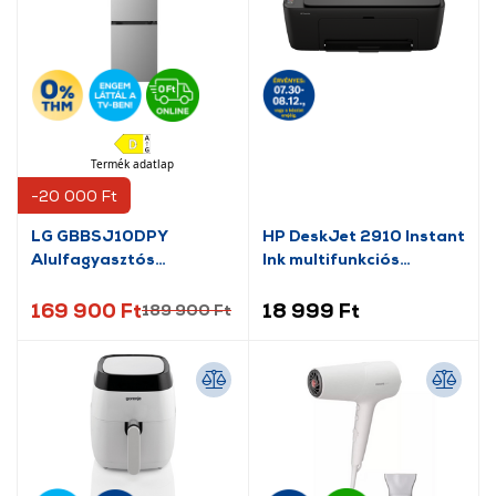
Termék adatlap
-20 000 Ft
LG GBBSJ10DPY
HP DeskJet 2910 Instant
Alulfagyasztós
Ink multifunkciós
hűtőszekrény
nyomtató (89F98B)
169 900 Ft
18 999 Ft
189 900 Ft