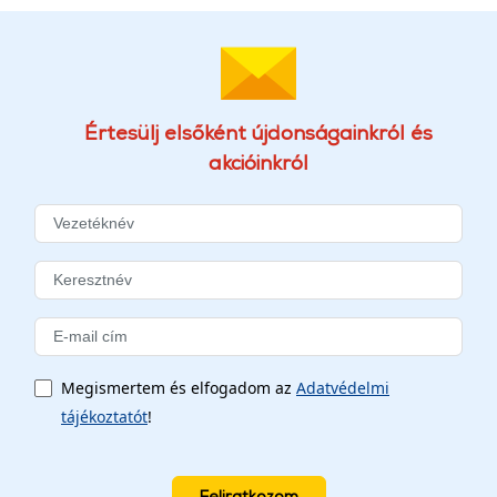
Értesülj elsőként újdonságainkról és
akcióinkról
Megismertem és elfogadom az
Adatvédelmi
tájékoztatót
!
Feliratkozom