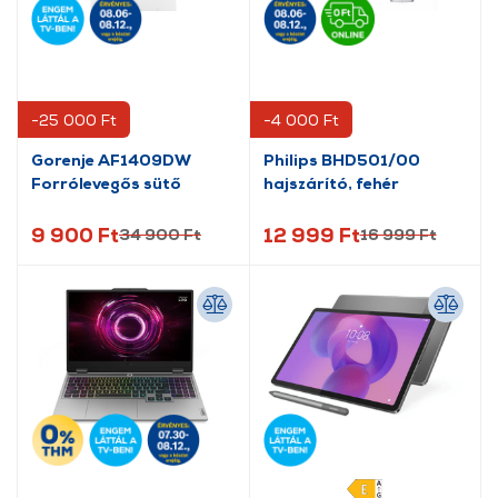
-25 000 Ft
-4 000 Ft
Gorenje AF1409DW
Philips BHD501/00
Forrólevegős sütő
hajszárító, fehér
9 900 Ft
12 999 Ft
34 900 Ft
16 999 Ft