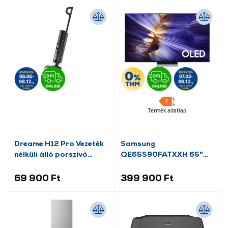
Termék adatlap
Dreame H12 Pro Vezeték
Samsung
nélküli álló porszívó
QE65S90FATXXH 65"
(HHR25A)
4K UHD Smart OLED
Televízió
69 900 Ft
399 900 Ft