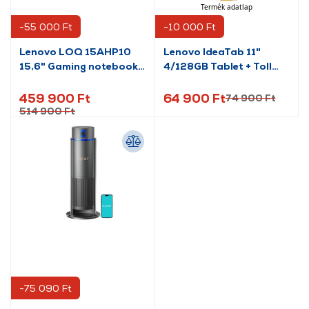
Termék adatlap
-55 000 Ft
-10 000 Ft
Lenovo LOQ 15AHP10
Lenovo IdeaTab 11"
15,6" Gaming notebook
4/128GB Tablet + Toll
(83JG002UHV)
(ZAFR0379GR)
459 900 Ft
64 900 Ft
74 900 Ft
514 900 Ft
-75 090 Ft