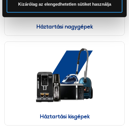
Sütinyilatkozathoz való hozzájárulását.
Kizárólag az elengedhetetlen sütiket használja
Az Eunonics.hu webáruházunk ún. süti vagy cookie file-
okat használ, melyeket az Ön gépén tárol a rendszer. A
Háztartási nagygépek
cookie-k személyazonosítására nem alkalmasak,
szolgáltatásaink biztosításához szükségesek. Az oldal
használatával Ön elfogadja a cookie-k használatát.
További információk:
ÁSZF
és
Adatvédelem
Háztartási kisgépek