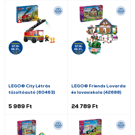
LEGO® City Létrás
LEGO® Friends Lovarda
tűzoltóautó (60463)
és lovasiskola (42688)
5 989 Ft
24 789 Ft