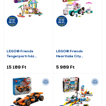
LEGO® Friends
LEGO® Friends
Tengerparti ház
Heartlake City
fókákkal (42699)
fagylaltos kocsi (42644)
15 189 Ft
5 989 Ft