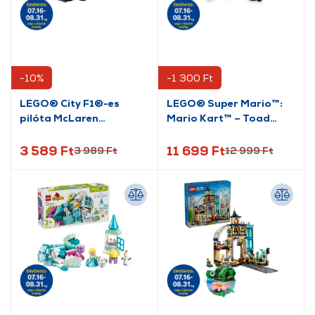
-10%
-1 300 Ft
LEGO® City F1®-es
LEGO® Super Mario™:
pilóta McLaren
Mario Kart™ – Toad
versenyautóval (60442)
garázsa (72035)
3 589 Ft
11 699 Ft
3 989 Ft
12 999 Ft