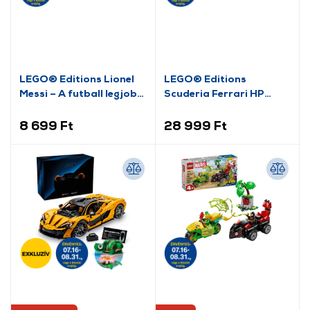
LEGO® Editions Lionel
LEGO® Editions
Messi – A futball legjobb
Scuderia Ferrari HP
pillanatai (43011)
Lewis Hamilton sisakja
(43022)
8 699 Ft
28 999 Ft