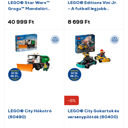
LEGO® Star Wars™
LEGO® Editions Vini Jr.
Grogu™ Mandalóri
– A futball legjobb
tanonc (75446)
pillanatai (43027)
40 999 Ft
8 699 Ft
-9%
LEGO® City Hókotró
LEGO® City Gokartok és
(60490)
versenypilóták (60400)