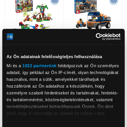
Az Ön adatainak felelősségteljes felhasználása
Mi és a
1022 partnerünk
feldolgozzuk az Ön személyes
LEGO® Marvel
LEGO® City
adatait, így például az Ön IP-címét, olyan technológiákat
Pókember és Gobby
Motorszállító jármű
használva, mint a sütik, amelyekkel tárolhatjuk és
raptorcsatája a
(60491)
hozzáférünk az Ön adataihoz a készülékén, hogy
lombház
14 609 Ft
5 989 Ft
személyre szabott hirdetéseket és tartalmakat, hirdetés-
főhadiszálláson (11200)
és tartalommérést, közönségbetekintéseket, valamint
termékfejlesztéseket biztosíthassunk Önnek. Ön dönt
arról, hogy ki használja az adatait és milyen célra.
Ha engedélyezi, a következőt is meg szeretnénk tenni: