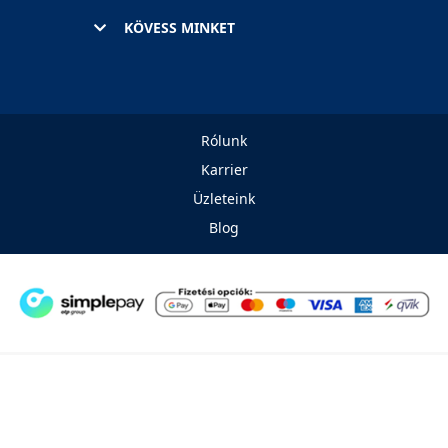
KÖVESS MINKET
Rólunk
Karrier
Üzleteink
Blog
© 2026. Minden jog fenntartva! Euronics Műszaki
Áruházlánc