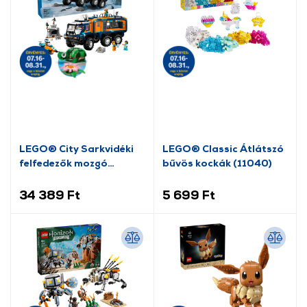
LEGO® City Sarkvidéki
LEGO® Classic Átlátszó
felfedezők mozgó
bűvös kockák (11040)
laborja (60471)
34 389 Ft
5 699 Ft