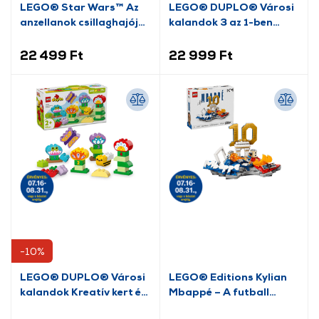
LEGO® Star Wars™ Az
LEGO® DUPLO® Városi
anzellanok csillaghajója
kalandok 3 az 1-ben
(75445)
kreatív ugratók és
járművek (10478)
22 499 Ft
22 999 Ft
-10%
LEGO® DUPLO® Városi
LEGO® Editions Kylian
kalandok Kreatív kert és
Mbappé – A futball
virágok (10444)
legjobb pillanatai