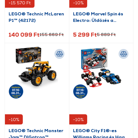
-15 570 Ft
-10%
LEGO® Technic McLaren
LEGO® Marvel Spin és
P1™ (42172)
Electro: Üldözés a
dinójárművel (11198)
140 099 Ft
5 299 Ft
155 669 Ft
5 889 Ft
-10%
-10%
LEGO® Technic Monster
LEGO® City F1®-es
Jam™ DIGatron™
Williams Racing és Haas