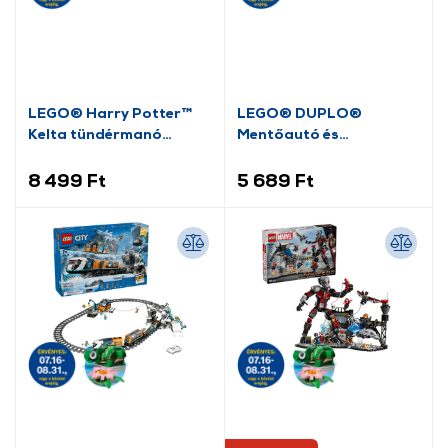
LEGO® Harry Potter™
LEGO® DUPLO®
Kelta tündérmanó
Mentőautó és
(76461)
mentősofőr (10447)
8 499 Ft
5 689 Ft