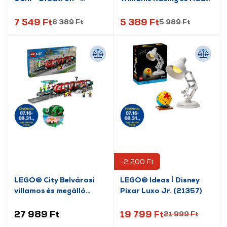
(42199)
F1® versenyautók
(60464)
7 549 Ft
5 389 Ft
8 389 Ft
5 989 Ft
-2 200 Ft
LEGO® City Belvárosi
LEGO® Ideas ǀ Disney
villamos és megálló
Pixar Luxo Jr. (21357)
(60423)
27 989 Ft
19 799 Ft
21 999 Ft