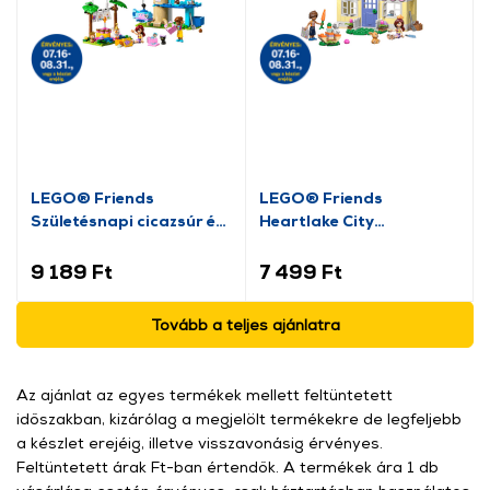
LEGO® Friends
LEGO® Friends
Születésnapi cicazsúr és
Heartlake City
lombház cicáknak
nyuszipanzió (42679)
(42666)
9 189 Ft
7 499 Ft
Tovább a teljes ajánlatra
Az ajánlat az egyes termékek mellett feltüntetett
időszakban, kizárólag a megjelölt termékekre de legfeljebb
a készlet erejéig, illetve visszavonásig érvényes.
Feltüntetett árak Ft-ban értendők. A termékek ára 1 db