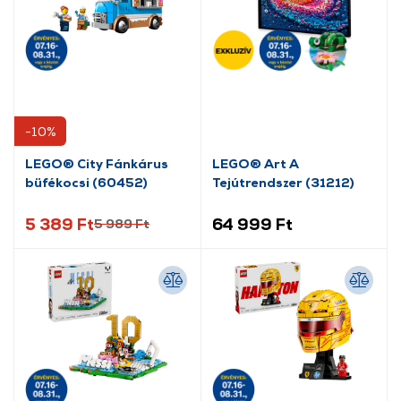
-10%
LEGO® City Fánkárus
LEGO® Art A
büfékocsi (60452)
Tejútrendszer (31212)
5 389 Ft
64 999 Ft
5 989 Ft