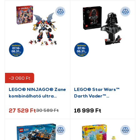
-3 060 Ft
LEGO® NINJAGO® Zane
LEGO® Star Wars™
kombinálható ultra
Darth Vader™
robotja (71834)
mellszobor (75439)
27 529 Ft
16 999 Ft
30 589 Ft