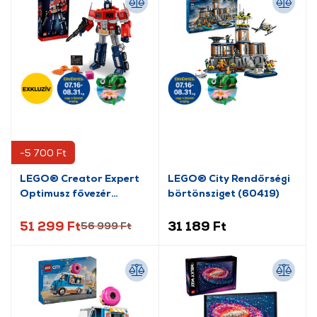
-5 700 Ft
LEGO® Creator Expert
LEGO® City Rendőrségi
Optimusz fővezér
börtönsziget (60419)
(10302)
51 299 Ft
31 189 Ft
56 999 Ft