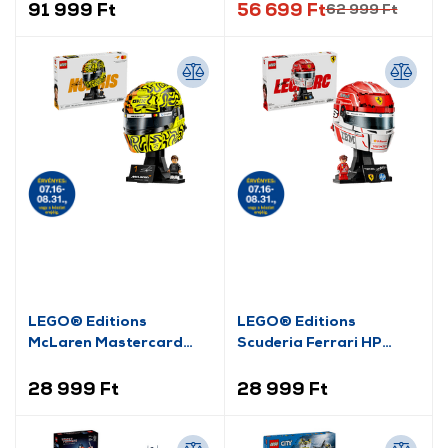
91 999 Ft
56 699 Ft
62 999 Ft
LEGO® Editions
LEGO® Editions
McLaren Mastercard
Scuderia Ferrari HP
F1® Team Lando Norris
Charles Leclerc sisakja
sisakja (43023)
(43014)
28 999 Ft
28 999 Ft