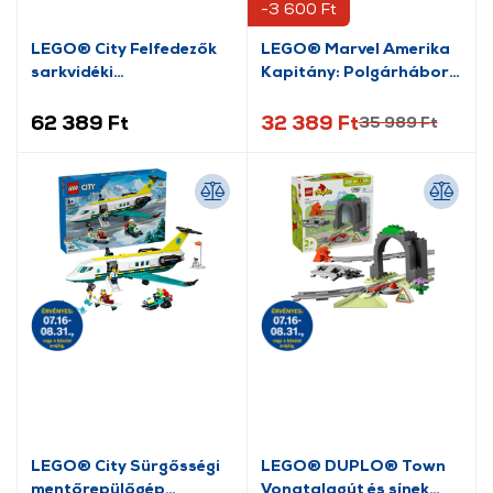
-3 600 Ft
LEGO® City Felfedezők
LEGO® Marvel Amerika
sarkvidéki
Kapitány: Polgárháború
expresszvonata (60470)
csatajelenet (76314)
62 389 Ft
32 389 Ft
35 989 Ft
LEGO® City Sürgősségi
LEGO® DUPLO® Town
mentőrepülőgép
Vonatalagút és sínek