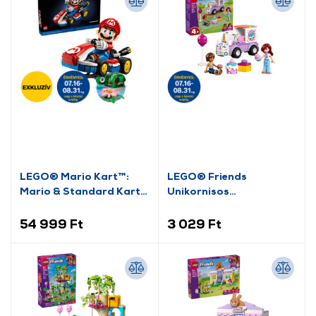
LEGO® Mario Kart™:
LEGO® Friends
Mario & Standard Kart
Unikornisos
(72037)
tortaszállító autó
(42675)
54 999 Ft
3 029 Ft