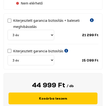
Nem elérhető
Kiterjesztett garancia biztosítás + baleseti
meghibásodás
Jótá
21 299 Ft
idős
címk
Kiterjesztett garancia biztosítás
Jótá
15 099 Ft
idős
címk
44 999 Ft
/ db
Kosárba teszem