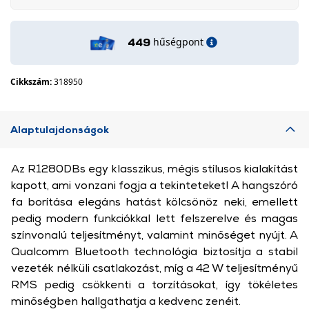
hűségpont
449
Cikkszám:
318950
Alaptulajdonságok
Az R1280DBs egy klasszikus, mégis stílusos kialakítást
kapott, ami vonzani fogja a tekinteteket! A hangszóró
fa borítása elegáns hatást kölcsönöz neki, emellett
pedig modern funkciókkal lett felszerelve és magas
színvonalú teljesítményt, valamint minőséget nyújt. A
Qualcomm Bluetooth technológia biztosítja a stabil
vezeték nélküli csatlakozást, míg a 42 W teljesítményű
RMS pedig csökkenti a torzításokat, így tökéletes
minőségben hallgathatja a kedvenc zenéit.