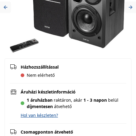
Previous
Ne
Házhozszállítással
Nem elérhető
Áruházi készletinformáció
1 áruházban
raktáron,
akár
1 - 3 napon
belül
díjmentesen
átvehető
Hol van készleten?
Csomagponton átvehető