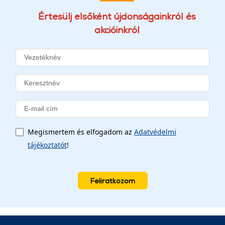
Értesülj elsőként újdonságainkról és
akcióinkról
Megismertem és elfogadom az
Adatvédelmi
tájékoztatót
!
Feliratkozom