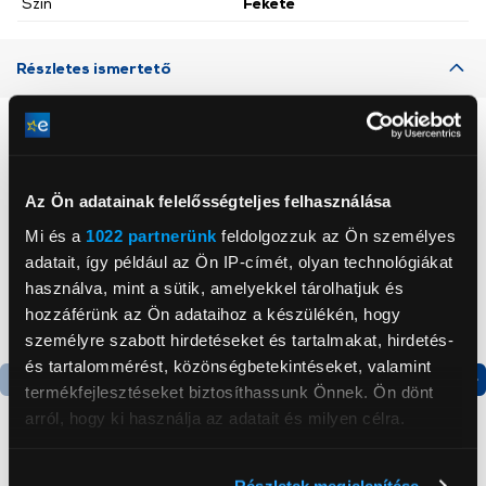
Szín
Fekete
Részletes ismertető
Neked ajánljuk
Az Ön adatainak felelősségteljes felhasználása
Mi és a
1022 partnerünk
feldolgozzuk az Ön személyes
adatait, így például az Ön IP-címét, olyan technológiákat
használva, mint a sütik, amelyekkel tárolhatjuk és
hozzáférünk az Ön adataihoz a készülékén, hogy
személyre szabott hirdetéseket és tartalmakat, hirdetés-
és tartalommérést, közönségbetekintéseket, valamint
termékfejlesztéseket biztosíthassunk Önnek. Ön dönt
Termék adatlap
Termék adatlap
arról, hogy ki használja az adatait és milyen célra.
Ha engedélyezi, a következőt is meg szeretnénk tenni:
Gorenje NRS8182KX Side
Gorenje RK4182PW4
Részletek megjelenítése