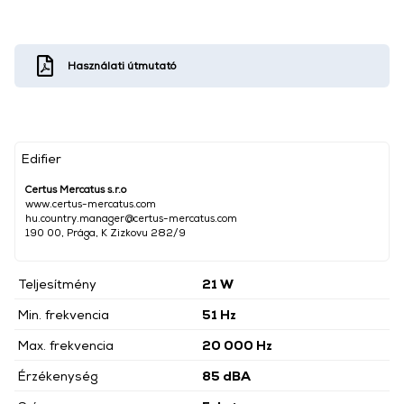
Használati útmutató
Edifier
Certus Mercatus s.r.o
www.certus-mercatus.com
hu.country.manager@certus-mercatus.com
190 00, Prága, K Zizkovu 282/9
Teljesítmény
21 W
Min. frekvencia
51 Hz
Max. frekvencia
20 000 Hz
Érzékenység
85 dBA