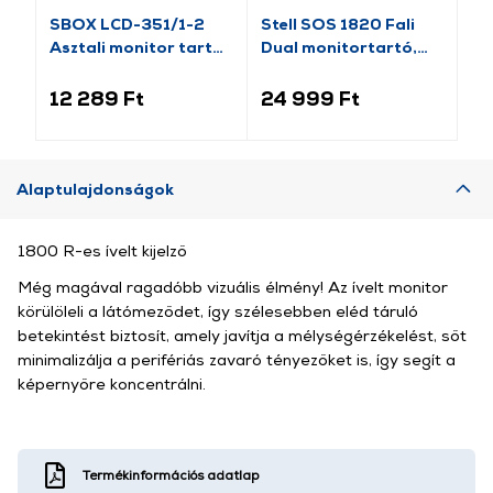
SBOX LCD-351/1-2
Stell SOS 1820 Fali
St
Asztali monitor tartó,
Dual monitortartó,
mo
17-32"
13"-32"
(4
12 289 Ft
24 999 Ft
24
Alaptulajdonságok
1800 R-es ívelt kijelző
Még magával ragadóbb vizuális élmény! Az ívelt monitor
körülöleli a látómeződet, így szélesebben eléd táruló
betekintést biztosít, amely javítja a mélységérzékelést, sőt
minimalizálja a perifériás zavaró tényezőket is, így segít a
képernyőre koncentrálni.
Termékinformációs adatlap