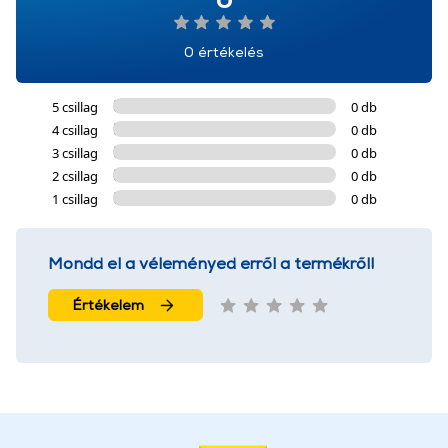
0 értékelés
5 csillag
0 db
4 csillag
0 db
3 csillag
0 db
2 csillag
0 db
1 csillag
0 db
Mondd el a véleményed erről a termékről!
Értékelem