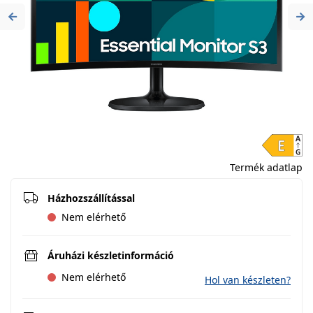
Previous
Ne
Termék adatlap
Házhozszállítással
Nem elérhető
Áruházi készletinformáció
Nem elérhető
Hol van készleten?