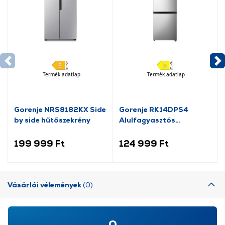
Termék adatlap
Termék adatlap
Gorenje NRS8182KX Side
Gorenje RK14DPS4
by side hűtőszekrény
Alulfagyasztós
kombinált hűtőszekrény
199 999 Ft
124 999 Ft
Vásárlói vélemények
(0)
0