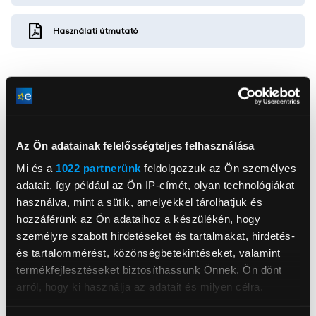
Használati útmutató
Az Ön adatainak felelősségteljes felhasználása
Samsung Electronics Magyar Zrt.
www.samsung.com/hu/
Mi és a
1022 partnerünk
feldolgozzuk az Ön személyes
5126, Jászfényszaru, Samsung tér 1
adatait, így például az Ön IP-címét, olyan technológiákat
használva, mint a sütik, amelyekkel tárolhatjuk és
Kijelző típusa
VA
hozzáférünk az Ön adataihoz a készülékén, hogy
Kijelző méret
27 inch
személyre szabott hirdetéseket és tartalmakat, hirdetés-
és tartalommérést, közönségbetekintéseket, valamint
Képarány
16:9
termékfejlesztéseket biztosíthassunk Önnek. Ön dönt
Kijelző felbontása
FullHD (1920x1080)
arról, hogy ki használja az adatait és milyen célra.
2
Maximális fényerő
250 cd/m