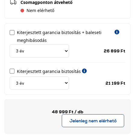
Csomagponton átvehető
Nem elérhető
Kiterjesztett garancia biztosítás + baleseti
meghibásodás
Jótá
26 899 Ft
idős
címk
Kiterjesztett garancia biztosítás
Jótá
21 199 Ft
idős
címk
48 999 Ft
/ db
Jelenleg nem elérhető