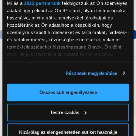
Mi és a
1022 partnerünk
feldolgozzuk az Ön személyes
adatait, így például az Ön IP-címét, olyan technológiákat
használva, mint a sütik, amelyekkel tárolhatjuk és
hozzáférünk az Ön adataihoz a készülékén, hogy
személyre szabott hirdetéseket és tartalmakat, hirdetés-
és tartalommérést, közönségbetekintéseket, valamint
Termék adatlap
Termék adatlap
termékfejlesztéseket biztosíthassunk Önnek. Ön dönt
arról, hogy ki használja az adatait és milyen célra.
Gorenje NRS8182KX Side
Gorenje N619EAXL4
Ha engedélyezi, a következőt is meg szeretnénk tenni:
by side hűtőszekrény
Alulfagyasztós
Részletek megjelenítése
kombinált hűtőszekrény
Információgyűjtés az Ön földrajzi
199 999 Ft
179 999 Ft
elhelyezkedéséről pár méteres pontossággal
Az Ön készülékén beazonosítása annak konkrét
Összes süti engedélyezése
tulajdonságainak (ujjlenyomat) aktív ellenőrzésével
Tudjon meg többet személyes adatainak feldolgozási
Vásárlói vélemények
(0)
Testre szabás
módjairól és adja meg preferenciáit a
Részletek
pontban
. Bármikor módosíthatja vagy visszavonhatja a
Sütinyilatkozathoz való hozzájárulását.
0
Kizárólag az elengedhetetlen sütiket használja