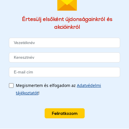
Értesülj elsőként újdonságainkról és
akcióinkról
Megismertem és elfogadom az
Adatvédelmi
tájékoztatót
!
Feliratkozom