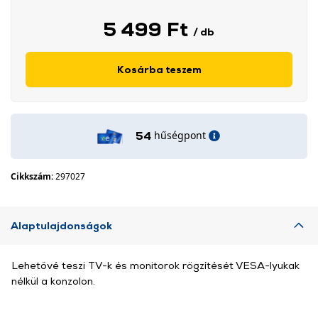
5 499 Ft
/ db
Kosárba teszem
hűségpont
54
Cikkszám:
297027
Alaptulajdonságok
Lehetővé teszi TV-k és monitorok rögzítését VESA-lyukak
nélkül a konzolon.