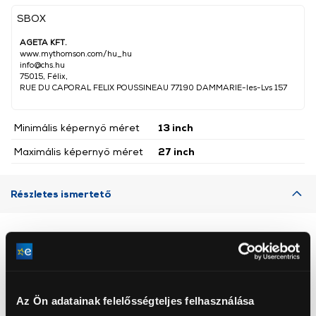
SBOX
AGETA KFT.
www.mythomson.com/hu_hu
info@chs.hu
75015, Félix,
RUE DU CAPORAL FELIX POUSSINEAU 77190 DAMMARIE-les-Lvs 157
Minimális képernyő méret
13 inch
Maximális képernyő méret
27 inch
Részletes ismertető
Neked ajánljuk
Az Ön adatainak felelősségteljes felhasználása