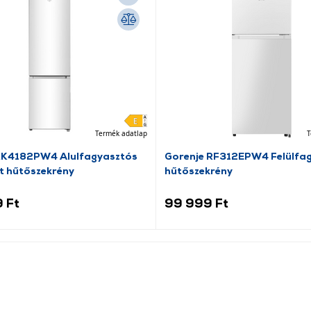
Termék adatlap
T
RK4182PW4 Alulfagyasztós
Gorenje RF312EPW4 Felülfa
t hűtőszekrény
hűtőszekrény
 Ft
99 999 Ft