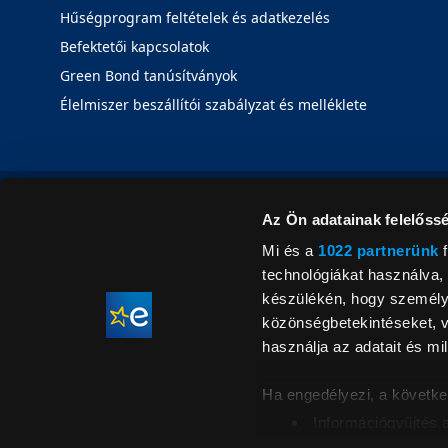
Hűségprogram feltételek és adatkezelés
Befektetői kapcsolatok
Green Bond tanúsítványok
Élelmiszer beszállítói szabályzat és melléklete
Az Ön adatainak felelőssé
Mi és a
1022 partnerünk
f
technológiákat használva, 
készülékén, hogy személyr
közönségbetekintéseket, v
használja az adatait és mil
Ha engedélyezi, a követke
Információgyűjtés 
Az Ön készülékén b