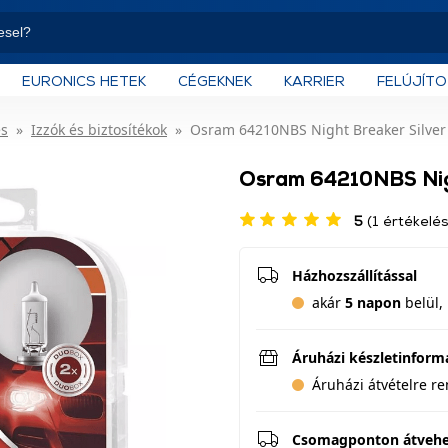
EURONICS HETEK
CÉGEKNEK
KARRIER
FELÚJÍT
és
Izzók és biztosítékok
Osram 64210NBS Night Breaker Silver 
Osram 64210NBS Nigh
5
(1 értékelés
Házhozszállítással
akár
5 napon
belül, 
Áruházi készletinform
Áruházi átvételre r
Csomagponton átveh