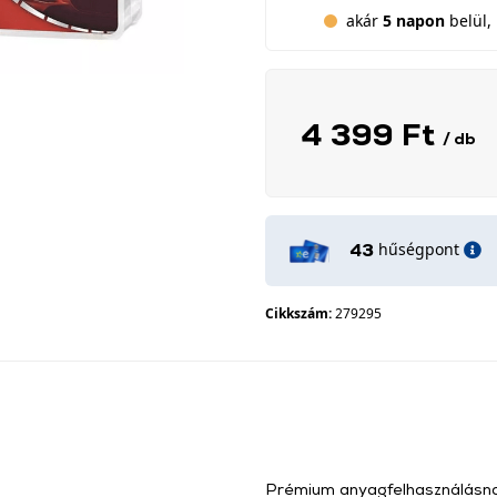
akár
5 napon
belül, 
4 399 Ft
/ db
hűségpont
43
Cikkszám:
279295
Prémium anyagfelhasználásnak 