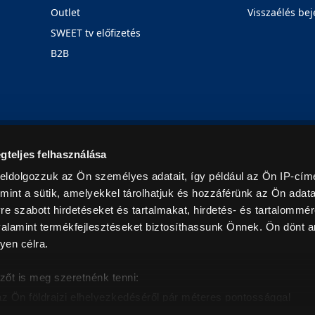
Outlet
Visszaélés bej
SWEET tv előfizetés
B2B
Rólunk
Karrier
Üzleteink
Blog
gteljes felhasználása
eldolgozzuk az Ön személyes adatait, így például az Ön IP-címé
mint a sütik, amelyekkel tárolhatjuk és hozzáférünk az Ön adat
e szabott hirdetéseket és tartalmakat, hirdetés- és tartalommér
alamint termékfejlesztéseket biztosíthassunk Önnek. Ön dönt ar
yen célra.
© 2026. Minden jog fenntartva! Euronics Műszaki Áruházlánc
zőt is meg szeretnénk tenni:
az Ön földrajzi elhelyezkedéséről pár méteres pontossággal
eazonosítása annak konkrét tulajdonságainak (ujjlenyomat) akt