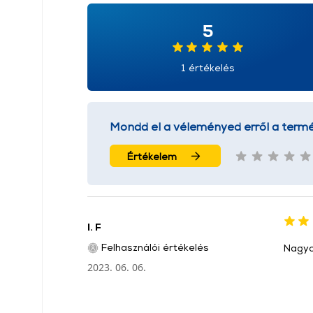
5
1 értékelés
Mondd el a véleményed erről a termé
Értékelem
I. F
Felhasználói értékelés
Nagyo
2023. 06. 06.