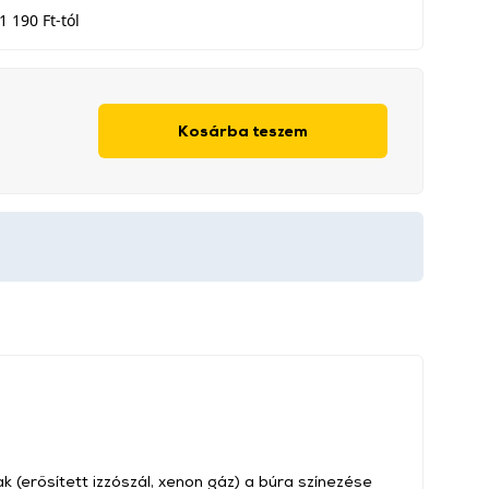
1 190 Ft-tól
Kosárba teszem
(erősített izzószál, xenon gáz) a búra színezése