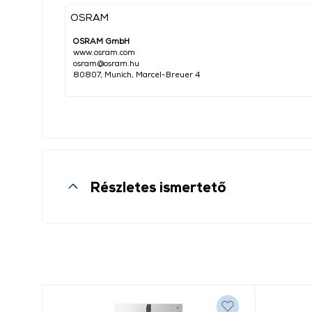
OSRAM
OSRAM GmbH
www.osram.com
osram@osram.hu
80807, Munich, Marcel-Breuer 4
Részletes ismertető