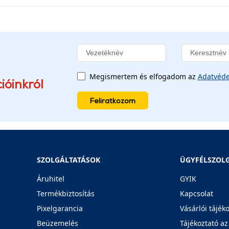
Megismertem és elfogadom az
Adatvéde
ióinkról
Feliratkozom
SZOLGÁLTATÁSOK
ÜGYFÉLSZOL
Áruhitel
GYIK
Termékbiztosítás
Kapcsolat
Pixelgarancia
Vásárlói tájék
Beüzemelés
Tájékoztató az