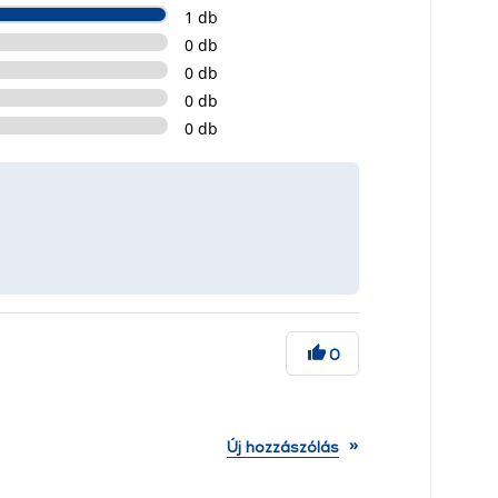
1 db
0 db
0 db
0 db
0 db
0
»
Új hozzászólás