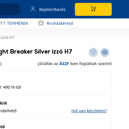
Bejelentkezés
Áruházkereső
OTT TERMÉKEK
izzó H7
t Breaker Silver izzó H7
Jótállás az
ÁSZF
-ben foglaltak szerint
)
1 490 Ft-tól
áció
endelhető
Hol van készleten?
ető