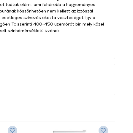
et tudtak elérni, ami fehérebb a hagyományos
a burának köszönhetően nem kellett az izzószál
z esetleges színezés okozta veszteséget, így a
üggően Tc szerinti 400-450 üzemórát bír, mely közel
elt színhőmérsékletű izzónak