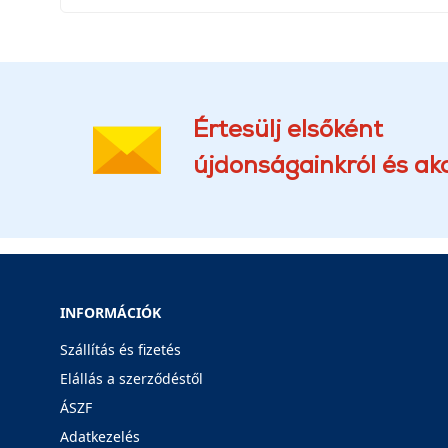
Értesülj elsőként
újdonságainkról és akc
INFORMÁCIÓK
Szállítás és fizetés
Elállás a szerződéstől
ÁSZF
Adatkezelés