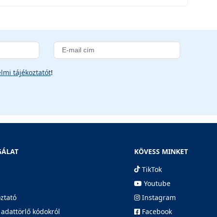
lmi tájékoztatót
!
GÁLAT
KÖVESS MINKET
TikTok
Youtube
oztató
Instagram
 adattörlő kódokról
Facebook