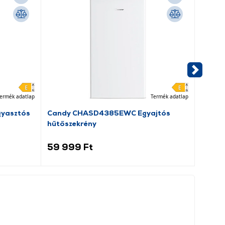
ermék adatlap
Termék adatlap
gyasztós
Candy CHASD4385EWC Egyajtós
Osram
hűtőszekrény
(6421
59 999 Ft
34 2