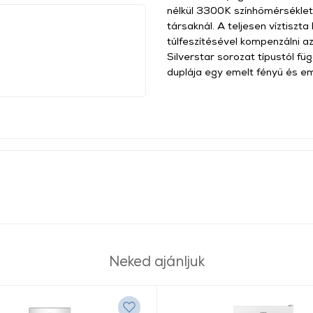
nélkül 3300K színhőmérséklet
társaknál. A teljesen víztiszt
túlfeszítésével kompenzálni a
Silverstar sorozat típustól f
duplája egy emelt fényű és em
Neked ajánljuk