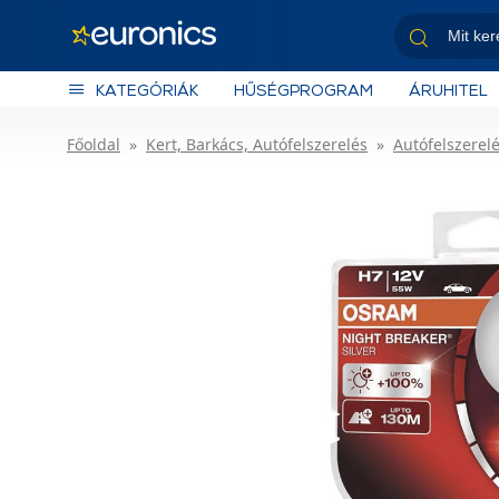
KATEGÓRIÁK
HŰSÉGPROGRAM
ÁRUHITEL
Főoldal
Kert, Barkács, Autófelszerelés
Autófelszerel