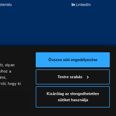
elentés
LinkedIn
Összes süti engedélyezése
t, olyan
aihoz a
Testre szabás
ést,
ról, hogy ki
Kizárólag az elengedhetetlen
sütiket használja
ív