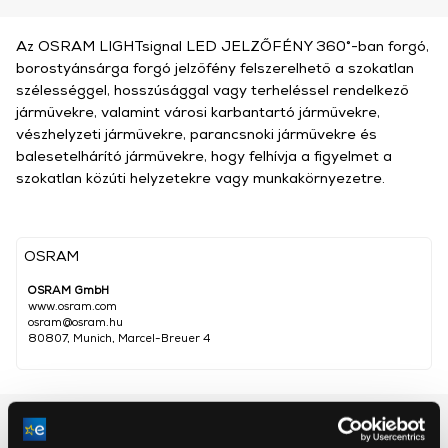
Az OSRAM LIGHTsignal LED JELZŐFÉNY 360°-ban forgó,
borostyánsárga forgó jelzőfény felszerelhető a szokatlan
szélességgel, hosszúsággal vagy terheléssel rendelkező
járművekre, valamint városi karbantartó járművekre,
vészhelyzeti járművekre, parancsnoki járművekre és
balesetelhárító járművekre, hogy felhívja a figyelmet a
szokatlan közúti helyzetekre vagy munkakörnyezetre.
OSRAM
OSRAM GmbH
www.osram.com
osram@osram.hu
80807, Munich, Marcel-Breuer 4
Részletes ismertető