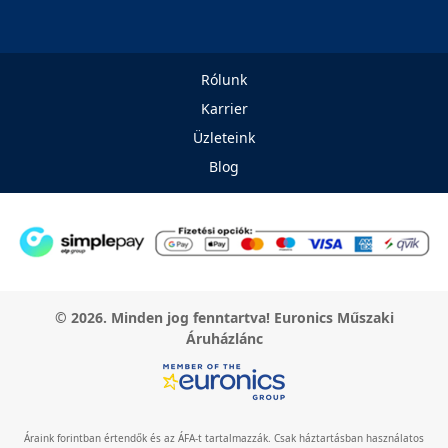
Rólunk
Karrier
Üzleteink
Blog
© 2026. Minden jog fenntartva! Euronics Műszaki
Áruházlánc
Áraink forintban értendők és az ÁFA-t tartalmazzák. Csak háztartásban használatos