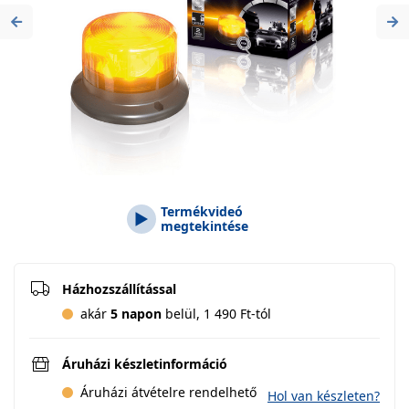
Previous
Ne
Termékvideó
megtekintése
Házhozszállítással
akár
5 napon
belül, 1 490 Ft-tól
Áruházi készletinformáció
Áruházi átvételre rendelhető
Hol van készleten?