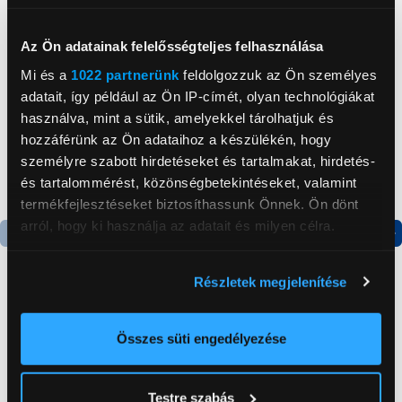
Neked ajánljuk
Az Ön adatainak felelősségteljes felhasználása
Mi és a
1022 partnerünk
feldolgozzuk az Ön személyes
adatait, így például az Ön IP-címét, olyan technológiákat
használva, mint a sütik, amelyekkel tárolhatjuk és
hozzáférünk az Ön adataihoz a készülékén, hogy
személyre szabott hirdetéseket és tartalmakat, hirdetés-
és tartalommérést, közönségbetekintéseket, valamint
termékfejlesztéseket biztosíthassunk Önnek. Ön dönt
arról, hogy ki használja az adatait és milyen célra.
Termék adatlap
Termék adatlap
Ha engedélyezi, a következőt is meg szeretnénk tenni:
Részletek megjelenítése
Információgyűjtés az Ön földrajzi
elhelyezkedéséről pár méteres pontossággal
Gorenje NRS8182KX Side
Gorenje RK4182PW4
Az Ön készülékén beazonosítása annak konkrét
by side hűtőszekrény
Alulfagyasztós
Összes süti engedélyezése
kombinált hűtőszekrény
tulajdonságainak (ujjlenyomat) aktív ellenőrzésével
199 999 Ft
119 999 Ft
Tudjon meg többet személyes adatainak feldolgozási
Testre szabás