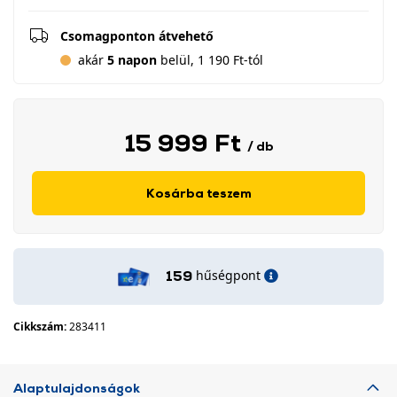
Csomagponton átvehető
akár
5 napon
belül, 1 190 Ft-tól
15 999 Ft
/ db
Kosárba teszem
hűségpont
159
Cikkszám:
283411
Alaptulajdonságok