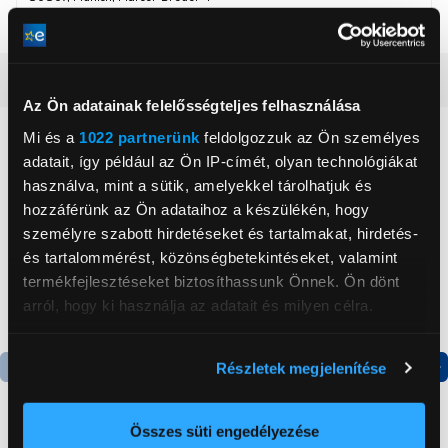
Részletes ismertető
Az Ön adatainak felelősségteljes felhasználása
Mi és a
1022 partnerünk
feldolgozzuk az Ön személyes
Neked ajánljuk
adatait, így például az Ön IP-címét, olyan technológiákat
használva, mint a sütik, amelyekkel tárolhatjuk és
hozzáférünk az Ön adataihoz a készülékén, hogy
személyre szabott hirdetéseket és tartalmakat, hirdetés-
és tartalommérést, közönségbetekintéseket, valamint
termékfejlesztéseket biztosíthassunk Önnek. Ön dönt
arról, hogy ki használja az adatait és milyen célra.
Ha engedélyezi, a következőt is meg szeretnénk tenni:
Részletek megjelenítése
Információgyűjtés az Ön földrajzi
Termék adatlap
Termék adatlap
elhelyezkedéséről pár méteres pontossággal
Az Ön készülékén beazonosítása annak konkrét
Összes süti engedélyezése