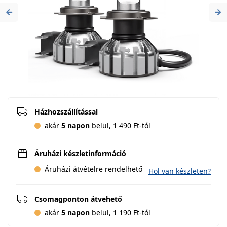
Previous
Ne
Házhozszállítással
akár
5 napon
belül, 1 490 Ft-tól
Áruházi készletinformáció
Áruházi átvételre rendelhető
Hol van készleten?
Csomagponton átvehető
akár
5 napon
belül, 1 190 Ft-tól