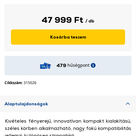
47 999 Ft
/ db
Kosárba teszem
hűségpont
479
Cikkszám:
315026
Alaptulajdonságok
Kivételes fényerejű, innovatívan kompakt kialakítású,
széles körben alkalmazható, nagy fokú kompatibilitás
jellemzi, különösen strapabíró.