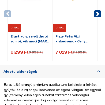
-10%
-10%
Elastikorps nyújtható
Fizzy Pets: Vízi
Va
zombi, kék maci (MAX-
kiskedvenc - Jelly
TEDDYBOO)
(89093)
6 299 Ft
7 019 Ft
99
6 999 Ft
7 799 Ft
Alaptulajdonságok
Ez az 1:64 arányú prémium autókultúra kollekció a felnőtt
gyűjtők és a rajongók kedvence az egész világon. Az egyedi
gyűjtemény különleges autókat tartalmaz valósághű
külsővel és részletgazdag kidolgozással, ám merész