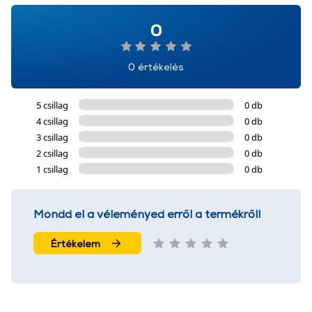
0
0 értékelés
5 csillag
0 db
4 csillag
0 db
3 csillag
0 db
2 csillag
0 db
1 csillag
0 db
Mondd el a véleményed erről a termékről!
Értékelem