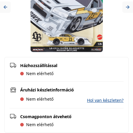
Previous
Ne
Házhozszállítással
Nem elérhető
Áruházi készletinformáció
Nem elérhető
Hol van készleten?
Csomagponton átvehető
Nem elérhető