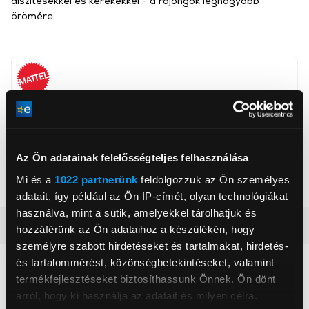
díszítésekkel és kerekekkel - a rajongók legnagyobb
örömére.
Mattel Europa B.V.
www.shop.mattel.com
NAMISCS@mattel.com
1186MJ, Amstelveen, Gondel 1
Az Ön adatainak felelősségteljes felhasználása
Mi és a
1022 partnerünk
feldolgozzuk az Ön személyes
Korosztály
3+ év
adatait, így például az Ön IP-címét, olyan technológiákat
használva, mint a sütik, amelyekkel tárolhatjuk és
Részletes ismertető
hozzáférünk az Ön adataihoz a készülékén, hogy
személyre szabott hirdetéseket és tartalmakat, hirdetés-
és tartalommérést, közönségbetekintéseket, valamint
Neked ajánljuk
termékfejlesztéseket biztosíthassunk Önnek. Ön dönt
arról, hogy ki használja az adatait és milyen célra.