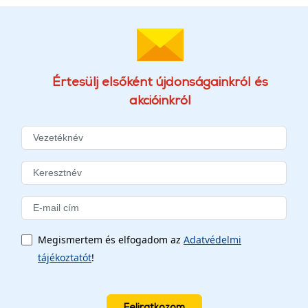
Értesülj elsőként újdonságainkról és
akcióinkról
Megismertem és elfogadom az
Adatvédelmi
tájékoztatót
!
Feliratkozom