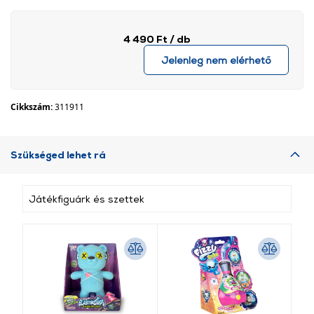
4 490 Ft
/ db
Jelenleg nem elérhető
Cikkszám:
311911
Szükséged lehet rá
Játékfiguárk és szettek