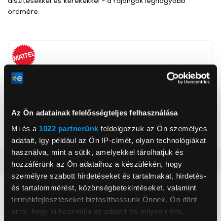
díszítésekkel és kerekekkel - a rajongók legnagyobb
örömére.
Mattel Europa B.V.
www.shop.mattel.com
NAMISCS@mattel.com
1186MJ, Amstelveen, Gondel 1
Az Ön adatainak felelősségteljes felhasználása
Mi és a
1022 partnerünk
feldolgozzuk az Ön személyes
Korosztály
3+ év
adatait, így például az Ön IP-címét, olyan technológiákat
használva, mint a sütik, amelyekkel tárolhatjuk és
Részletes ismertető
hozzáférünk az Ön adataihoz a készülékén, hogy
személyre szabott hirdetéseket és tartalmakat, hirdetés-
és tartalommérést, közönségbetekintéseket, valamint
Neked ajánljuk
termékfejlesztéseket biztosíthassunk Önnek. Ön dönt
arról, hogy ki használja az adatait és milyen célra.