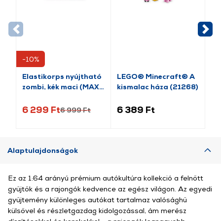
-10%
-1
Elastikorps nyújtható
LEGO® Minecraft® A
Fiz
zombi, kék maci (MAX-
kismalac háza (21268)
ki
TEDDYBOO)
(8
6 299 Ft
6 389 Ft
7 
6 999 Ft
Alaptulajdonságok
Ez az 1:64 arányú prémium autókultúra kollekció a felnőtt
gyűjtők és a rajongók kedvence az egész világon. Az egyedi
gyűjtemény különleges autókat tartalmaz valósághű
külsővel és részletgazdag kidolgozással, ám merész