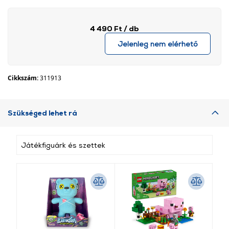
4 490 Ft
/ db
Jelenleg nem elérhető
Cikkszám:
311913
Szükséged lehet rá
Játékfiguárk és szettek