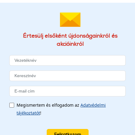
Értesülj elsőként újdonságainkról és
akcióinkról
Megismertem és elfogadom az
Adatvédelmi
tájékoztatót
!
Feliratkozom