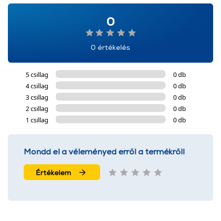
0
0 értékelés
5 csillag
0 db
4 csillag
0 db
3 csillag
0 db
2 csillag
0 db
1 csillag
0 db
Mondd el a véleményed erről a termékről!
Értékelem