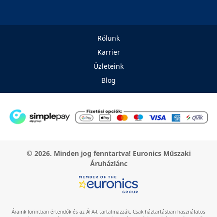
Rólunk
Karrier
Üzleteink
Blog
© 2026. Minden jog fenntartva! Euronics Műszaki
Áruházlánc
Áraink forintban értendők és az ÁFA-t tartalmazzák. Csak háztartásban használatos