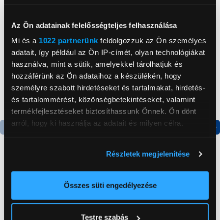
Neked ajánljuk
Az Ön adatainak felelősségteljes felhasználása
Mi és a
1022 partnerünk
feldolgozzuk az Ön személyes
adatait, így például az Ön IP-címét, olyan technológiákat
használva, mint a sütik, amelyekkel tárolhatjuk és
hozzáférünk az Ön adataihoz a készülékén, hogy
személyre szabott hirdetéseket és tartalmakat, hirdetés-
és tartalommérést, közönségbetekintéseket, valamint
termékfejlesztéseket biztosíthassunk Önnek. Ön dönt
arról, hogy ki használja az adatait és milyen célra.
Termék adatlap
Ha engedélyezi, a következőt is meg szeretnénk tenni:
Részletek megjelenítése
Információgyűjtés az Ön földrajzi
elhelyezkedéséről pár méteres pontossággal
Candy CHASD4385EWC
Krups KP123B Dolce
Az Ön készülékén beazonosítása annak konkrét
Egyajtós hűtőszekrény
Gusto® Mini Me
Összes süti engedélyezése
Kapszulás kávéfőző
tulajdonságainak (ujjlenyomat) aktív ellenőrzésével
59 999 Ft
39 999 Ft
Tudjon meg többet személyes adatainak feldolgozási
Testre szabás