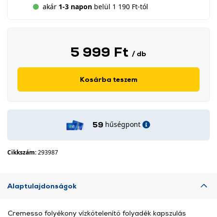
akár
1-3 napon
belül 1 190 Ft-tól
5 999 Ft
/ db
Kosárba teszem
hűségpont
59
Cikkszám:
293987
Alaptulajdonságok
Cremesso folyékony vízkőtelenítő folyadék kapszulás