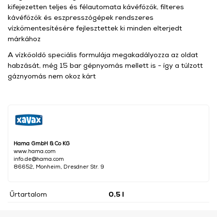
kifejezetten teljes és félautomata kávéfőzők, filteres
kávéfőzők és eszpresszógépek rendszeres
vízkőmentesítésére fejlesztettek ki minden elterjedt
márkához
A vízkőoldó speciális formulája megakadályozza az oldat
habzását, még 15 bar gépnyomás mellett is - így a túlzott
gáznyomás nem okoz kárt
Hama GmbH & Co KG
www.hama.com
info.de@hama.com
86652, Monheim, Dresdner Str. 9
Űrtartalom
0,5 l