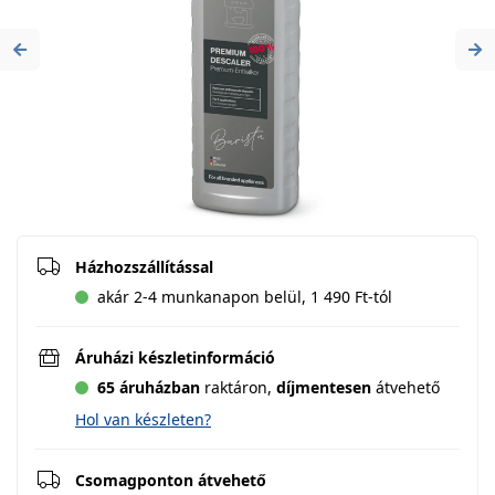
Previous
Ne
Házhozszállítással
akár 2-4 munkanapon belül, 1 490 Ft-tól
Áruházi készletinformáció
65 áruházban
raktáron,
díjmentesen
átvehető
Hol van készleten?
Csomagponton átvehető