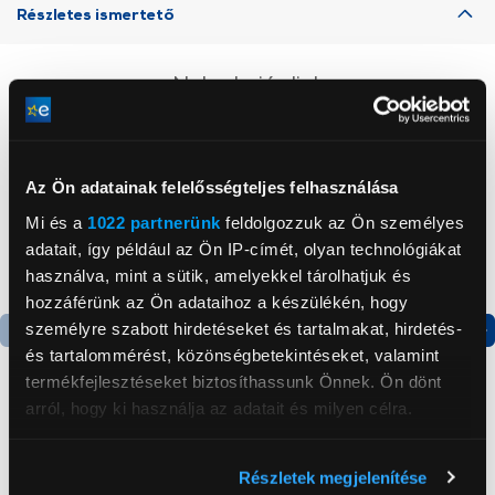
Részletes ismertető
Neked ajánljuk
Az Ön adatainak felelősségteljes felhasználása
Mi és a
1022 partnerünk
feldolgozzuk az Ön személyes
adatait, így például az Ön IP-címét, olyan technológiákat
használva, mint a sütik, amelyekkel tárolhatjuk és
hozzáférünk az Ön adataihoz a készülékén, hogy
személyre szabott hirdetéseket és tartalmakat, hirdetés-
és tartalommérést, közönségbetekintéseket, valamint
termékfejlesztéseket biztosíthassunk Önnek. Ön dönt
-36 000 Ft
arról, hogy ki használja az adatait és milyen célra.
Philips ADD5962BK/10
Philips Baristina
Vízadagoló állomás
Automata
Ha engedélyezi, a következőt is meg szeretnénk tenni:
Részletek megjelenítése
Eszpresszógép, fehér
Információgyűjtés az Ön földrajzi