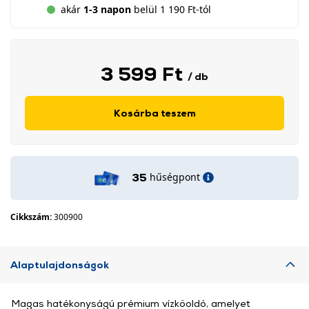
akár
1-3 napon
belül 1 190 Ft-tól
3 599 Ft
/ db
Kosárba teszem
hűségpont
35
Cikkszám:
300900
Alaptulajdonságok
Magas hatékonyságú prémium vízkőoldó, amelyet