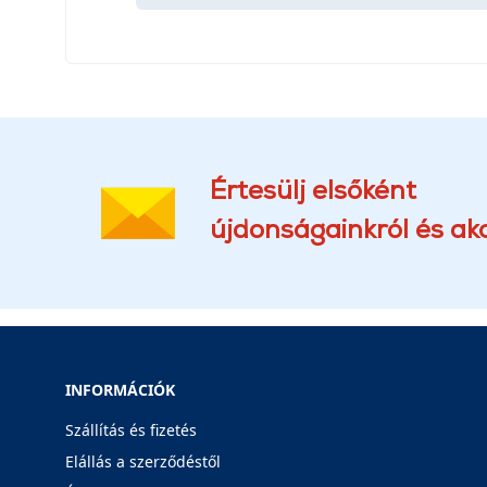
Értesülj elsőként
újdonságainkról és akc
INFORMÁCIÓK
Szállítás és fizetés
Elállás a szerződéstől