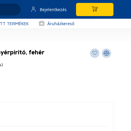
Bejelentkezés
Áruházkereső
OTT TERMÉKEK
érpirító, fehér
s)