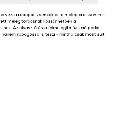
tervez, a ropogós zsemlék és a meleg croissant-ok
tett melegítőrácsnak köszönhetően a
sznek. Az olvasztó és a felmelegítő funkció pedig
, hanem ropogóssá is teszi - mintha csak most sült