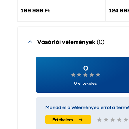
199 999 Ft
124 99
Vásárlói vélemények
(0)
0
0 értékelés
Mondd el a véleményed erről a termé
Értékelem