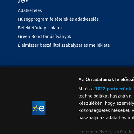
ÁSZF
Adatkezelés
Hűségprogram feltételek és adatkezelés
Befektetői kapcsolatok
Green Bond tanúsítványok
Élelmiszer beszállítói szabályzat és melléklete
Az Ön adatainak felelőssé
Mi és a
1022 partnerünk
f
technológiákat használva, 
készülékén, hogy személyr
közönségbetekintéseket, v
használja az adatait és mil
Ha engedélyezi, a követke