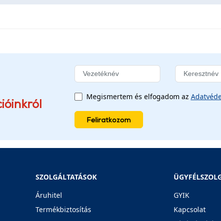
Megismertem és elfogadom az
Adatvéde
ióinkról
Feliratkozom
SZOLGÁLTATÁSOK
ÜGYFÉLSZOL
Áruhitel
GYIK
Termékbiztosítás
Kapcsolat