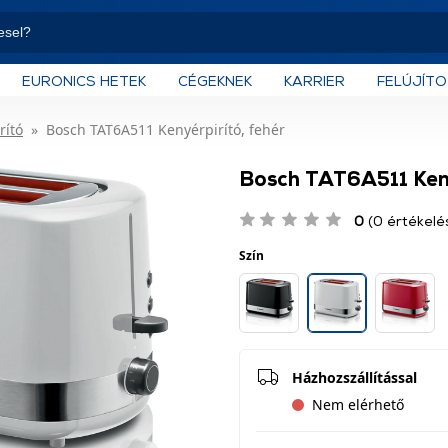
EURONICS HETEK
CÉGEKNEK
KARRIER
FELÚJÍT
rító
Bosch TAT6A511 Kenyérpirító, fehér
Bosch TAT6A511 Keny
0
(0 értékelé
Szín
Házhozszállítással
Nem elérhető