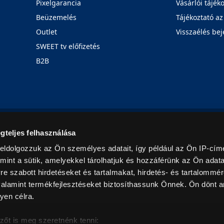
Pixelgarancia
Vásárlói tájék
Beüzemelés
Tájékoztató az
Outlet
Visszaélés bej
SWEET tv előfizetés
B2B
Rólunk
Karrier
Üzleteink
Blog
gteljes felhasználása
eldolgozzuk az Ön személyes adatait, így például az Ön IP-címé
mint a sütik, amelyekkel tárolhatjuk és hozzáférünk az Ön adat
e szabott hirdetéseket és tartalmakat, hirdetés- és tartalommér
alamint termékfejlesztéseket biztosíthassunk Önnek. Ön dönt ar
yen célra.
© 2026. Minden jog fenntartva! Euronics Műszaki Áruházlánc
zőt is meg szeretnénk tenni: