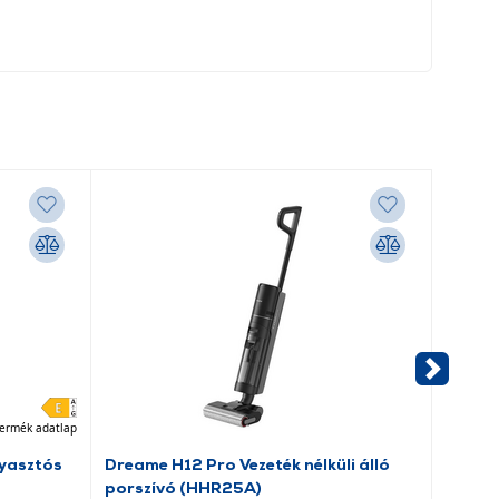
ermék adatlap
yasztós
Dreame H12 Pro Vezeték nélküli álló
Candy
porszívó (HHR25A)
hűtős