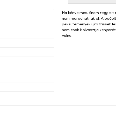
Ha kényelmes, finom reggelit 
nem maradhatnak el. A beépí
péksütemények újra frissek le
nem csak kiolvasztja kenyerét
volna.