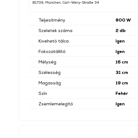
81739, München, Carl-Wery-Straße 34
Teljesítmény
800 W
Szeletek száma
2 db
Kivehető tálca
Igen
Fokozatállító
Igen
Mélység
16 cm
Szélesség
31 cm
Magasság
19 cm
Szín
Fehér
Zsemlemelegítő
Igen