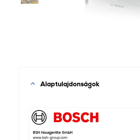
Alaptulajdonságok
BSH Hausgeräte GmbH
www.bsh-group.com