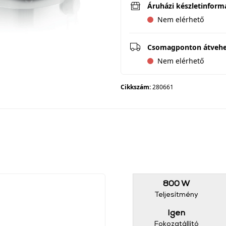
Áruházi készletinform
Nem elérhető
Csomagponton átveh
Nem elérhető
Cikkszám:
280661
800 W
Teljesítmény
Igen
Fokozatállító