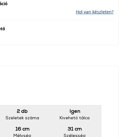
áció
Hol van készleten?
ető
2 db
Igen
Szeletek száma
Kivehető tálca
16 cm
31 cm
Mélység
Szélesség