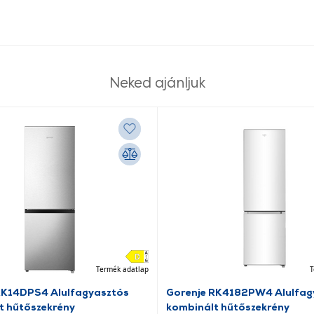
Neked ajánljuk
Termék adatlap
T
RK14DPS4 Alulfagyasztós
Gorenje RK4182PW4 Alulfag
t hűtőszekrény
kombinált hűtőszekrény