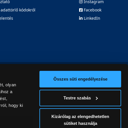
oztató
Instagram
 adattörlő kódokról
Facebook
elentés
LinkedIn
Összes süti engedélyezése
t, olyan
aihoz a
Testre szabás
ést,
ról, hogy ki
Kizárólag az elengedhetetlen
sütiket használja