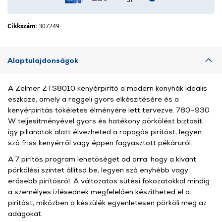
Cikkszám:
307249
Alaptulajdonságok
A Zelmer ZTS8010 kenyérpirító a modern konyhák ideális
eszköze, amely a reggeli gyors elkészítésére és a
kenyérpirítás tökéletes élményére lett tervezve. 780–930
W teljesítményével gyors és hatékony pörkölést biztosít,
így pillanatok alatt élvezheted a ropogós pirítóst, legyen
szó friss kenyérről vagy éppen fagyasztott pékáruról.
A 7 pirítós program lehetőséget ad arra, hogy a kívánt
pörkölési szintet állítsd be, legyen szó enyhébb vagy
erősebb pirítósról. A változatos sütési fokozatokkal mindig
a személyes ízlésednek megfelelően készítheted el a
pirítóst, miközben a készülék egyenletesen pörköli meg az
adagokat.