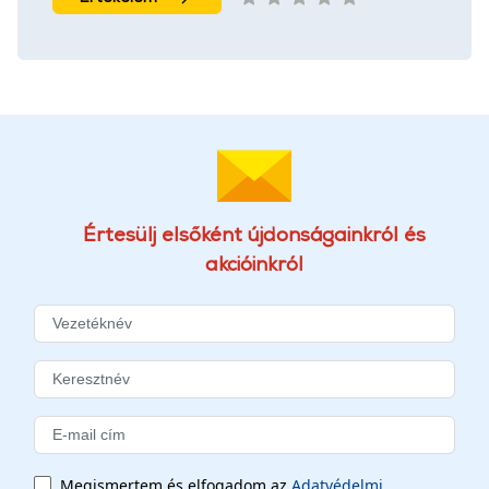
Értesülj elsőként újdonságainkról és
akcióinkról
Megismertem és elfogadom az
Adatvédelmi