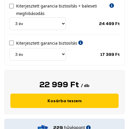
Kiterjesztett garancia biztosítás + baleseti
meghibásodás
Jótá
24 499 Ft
idős
címk
Kiterjesztett garancia biztosítás
Jótá
17 399 Ft
idős
címk
22 999 Ft
/ db
Kosárba teszem
hűségpont
229