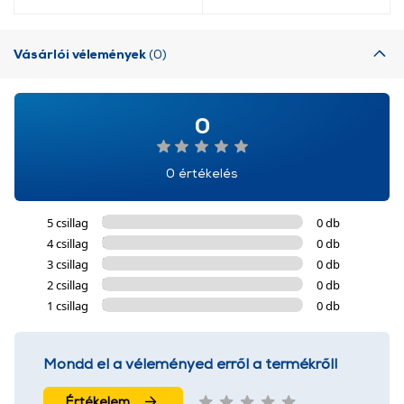
Vásárlói vélemények
(0)
0
0 értékelés
5 csillag
0 db
4 csillag
0 db
3 csillag
0 db
2 csillag
0 db
1 csillag
0 db
Mondd el a véleményed erről a termékről!
Értékelem