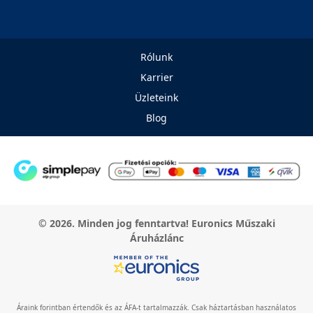
Rólunk
Karrier
Üzleteink
Blog
© 2026. Minden jog fenntartva! Euronics Műszaki
Áruházlánc
Áraink forintban értendők és az ÁFA-t tartalmazzák. Csak háztartásban használatos