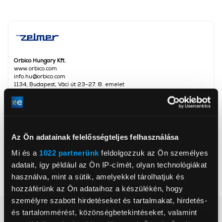
Orbico Hungary Kft.
www.orbico.com
info.hu@orbico.com
1134, Budapest, Váci út 23-27. 8. emelet
Teljesítmény
930 W
Szeletek száma
2 db
Az Ön adatainak felelősségteljes felhasználása
Kivehető tálca
Igen
Mi és a
1022 partnerünk
feldolgozzuk az Ön személyes
Fokozatállító
Igen
adatait, így például az Ön IP-címét, olyan technológiákat
használva, mint a sütik, amelyekkel tárolhatjuk és
Szín
Fekete
hozzáférünk az Ön adataihoz a készülékén, hogy
személyre szabott hirdetéseket és tartalmakat, hirdetés-
Részletes ismertető
és tartalommérést, közönségbetekintéseket, valamint