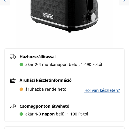
Previous
Ne
Házhozszállítással
akár 2-4 munkanapon belül, 1 490 Ft-tól
Áruházi készletinformáció
áruházba rendelhető
Hol van készleten?
Csomagponton átvehető
akár
1-3 napon
belül 1 190 Ft-tól