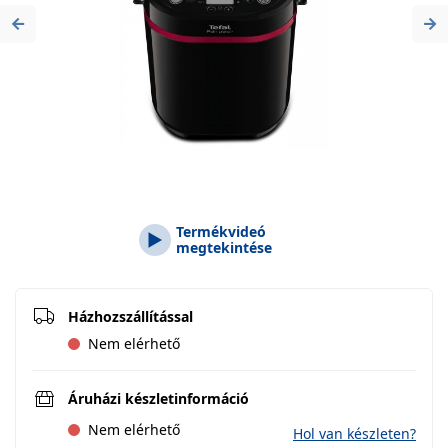
Previous
Ne
Termékvideó
megtekintése
Házhozszállítással
Nem elérhető
Áruházi készletinformáció
Nem elérhető
Hol van készleten?