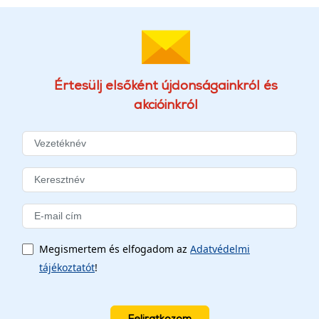
Értesülj elsőként újdonságainkról és
akcióinkról
Megismertem és elfogadom az
Adatvédelmi
tájékoztatót
!
Feliratkozom