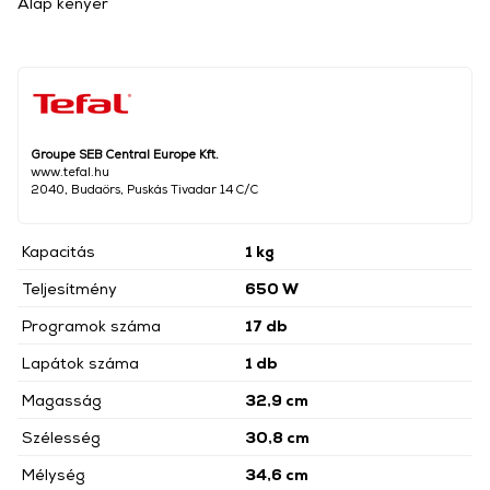
Alap kenyér
Groupe SEB Central Europe Kft.
www.tefal.hu
2040, Budaörs, Puskás Tivadar 14 C/C
Kapacitás
1 kg
Teljesítmény
650 W
Programok száma
17 db
Lapátok száma
1 db
Magasság
32,9 cm
Szélesség
30,8 cm
Mélység
34,6 cm