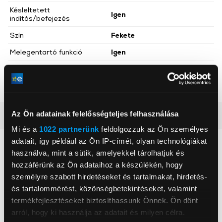
Késleltetett
Igen
indítás/befejezés
Szín
Fekete
Melegentartó funkció
Igen
Funkciók száma
5 db
Gluténmentes sütés
Igen
Az Ön adatainak felelősségteljes felhasználása
Részletes ismertető
Mi és a
1022 partnerünk
feldolgozzuk az Ön személyes
adatait, így például az Ön IP-címét, olyan technológiákat
Neked ajánljuk
használva, mint a sütik, amelyekkel tárolhatjuk és
hozzáférünk az Ön adataihoz a készülékén, hogy
személyre szabott hirdetéseket és tartalmakat, hirdetés-
és tartalommérést, közönségbetekintéseket, valamint
termékfejlesztéseket biztosíthassunk Önnek. Ön dönt
arról, hogy ki használja az adatait és milyen célra.