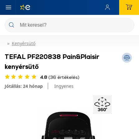
Kenyérsütő
TEFAL PF220838 Pain&Plaisir
kenyérsütő
4.8
(36 értékelés)
Jótállás: 24 hónap
Ingyenes