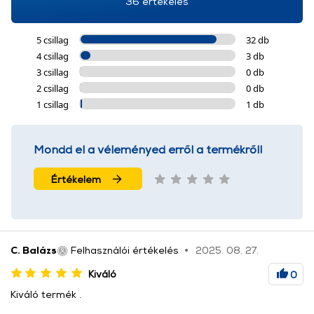
36 értékelés
5 csillag
32 db
4 csillag
3 db
3 csillag
0 db
2 csillag
0 db
1 csillag
1 db
Mondd el a véleményed erről a termékről!
Értékelem
C. Balázs
Felhasználói értékelés
2025. 08. 27.
Kiváló
0
Kiváló termék .