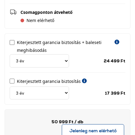
Csomagponton átvehető
Nem elérhető
Kiterjesztett garancia biztosítás + baleseti
meghibásodás
Jótá
24 499 Ft
idős
címk
Kiterjesztett garancia biztosítás
Jótá
17 399 Ft
idős
címk
50 999 Ft
/ db
Jelenleg nem elérhető