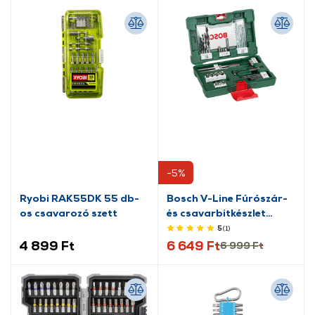
-5%
Ryobi RAK55DK 55 db-
Bosch V-Line Fúrószár-
os csavarozó szett
és csavarbitkészlet
(2607017305)
5
(1
)
4 899 Ft
6 649 Ft
6 999 Ft