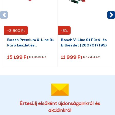
-3 800 Ft
-5%
Bosch Premium X-Line 91
Bosch V-Line 91 Fúró- és
Fúró készlet és
bitkészlet (2607017195)
csavarozó bit készlet
(2608P00235)
15 199 Ft
11 999 Ft
18 999 Ft
12 749 Ft
Értesülj elsőként újdonságainkról és
akcióinkról