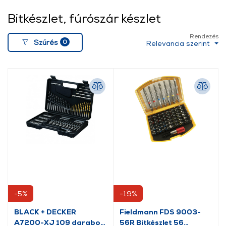
Bitkészlet, fúrószár készlet
Rendezés
0
Szűrés
Relevancia szerint
-5%
-19%
BLACK + DECKER
Fieldmann FDS 9003-
A7200-XJ 109 darabos
56R Bitkészlet 56