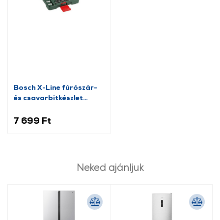
Bosch X-Line fúrószár-
és csavarbitkészlet
(2607019613)
7 699 Ft
Neked ajánljuk