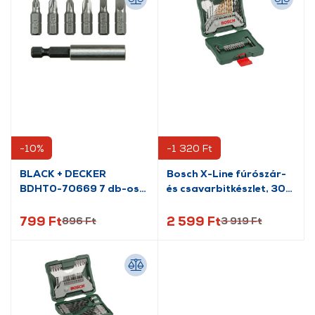
-10%
-1 320 Ft
BLACK + DECKER
Bosch X-Line fúrószár-
BDHT0-70669 7 db-os
és csavarbitkészlet, 30
bitkészlet
részes (2607019324)
799 Ft
2 599 Ft
896 Ft
3 919 Ft