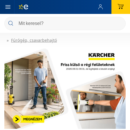
Fúrógép, csavarbehajtó