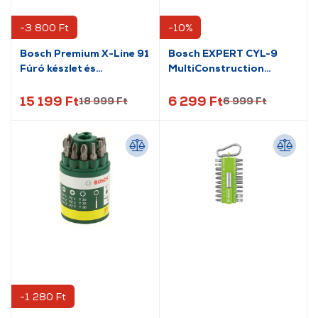
-3 800 Ft
-10%
Bosch Premium X-Line 91
Bosch EXPERT CYL-9
Fúró készlet és
MultiConstruction
csavarozó bit készlet
fúrókészlet, 4 db
(2608P00235)
(2608900646)
15 199 Ft
6 299 Ft
18 999 Ft
6 999 Ft
-1 280 Ft