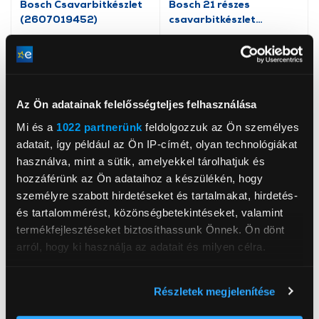
Bosch Csavarbitkészlet
Bosch 21 részes
(2607019452)
csavarbitkészlet
karabinerrel világoszöld
2607002823
1 199 Ft
3 499 Ft
2 479 Ft
Az Ön adatainak felelősségteljes felhasználása
Mi és a
1022 partnerünk
feldolgozzuk az Ön személyes
adatait, így például az Ön IP-címét, olyan technológiákat
használva, mint a sütik, amelyekkel tárolhatjuk és
hozzáférünk az Ön adataihoz a készülékén, hogy
személyre szabott hirdetéseket és tartalmakat, hirdetés-
és tartalommérést, közönségbetekintéseket, valamint
termékfejlesztéseket biztosíthassunk Önnek. Ön dönt
arról, hogy ki használja az adatait és milyen célra.
-5%
Bosch 2608522069
Bosch V-Line 91 Fúró- és
Ha engedélyezi, a következőt is meg szeretnénk tenni:
Csavarozófej, PZ2, 145
bitkészlet (2607017195)
Részletek megjelenítése
Információgyűjtés az Ön földrajzi
mm
elhelyezkedéséről pár méteres pontossággal