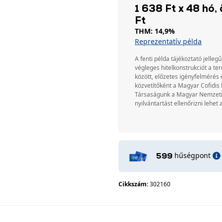
1 638 Ft x 48 hó, 
Ft
THM: 14,9%
Reprezentatív példa
A fenti példa tájékoztató jellegű
végleges hitelkonstrukciót a te
között, előzetes igényfelmérés 
közvetítőként a Magyar Cofidis 
Társaságunk a Magyar Nemzeti Ba
nyilvántartást ellenőrizni lehet 
hűségpont
599
Cikkszám:
302160