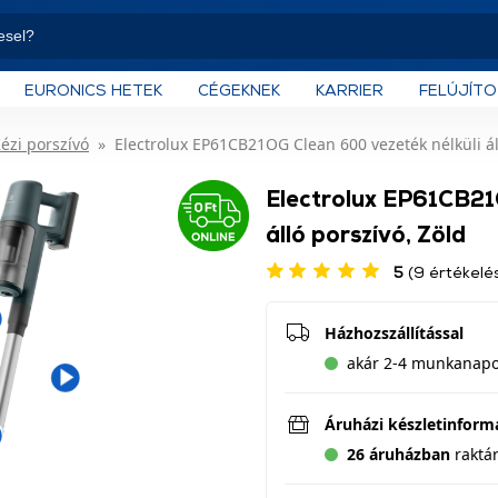
EURONICS HETEK
CÉGEKNEK
KARRIER
FELÚJÍT
ézi porszívó
Electrolux EP61CB21OG Clean 600 vezeték nélküli ál
Electrolux EP61CB21
álló porszívó, Zöld
5
(9 értékelé
Házhozszállítással
akár 2-4 munkanapo
Áruházi készletinform
26 áruházban
raktá