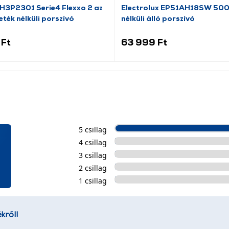
H3P2301 Serie4 Flexxo 2 az
Electrolux EP51AH18SW 500
eték nélküli porszívó
nélküli álló porszívó
 Ft
63 999 Ft
5 csillag
4 csillag
3 csillag
2 csillag
1 csillag
kről!