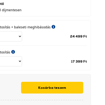
ető
l díjmentesen
iztosítás + baleseti meghibásodás
Jótállási
24 499 Ft
időszak
címke
tosítás
Jótállási
17 399 Ft
időszak
címke
Kosárba teszem