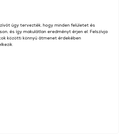
zívót úgy tervezték, hogy minden felületet és
on, és így makulátlan eredményt érjen el. Felszívja
atok közötti könnyű átmenet érdekében
lkezik.