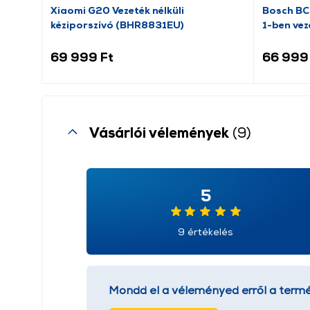
Xiaomi G20 Vezeték nélküli
Bosch BC
kéziporszívó (BHR8831EU)
1-ben vez
69 999 Ft
66 999
Vásárlói vélemények
(9)
5
9 értékelés
Mondd el a véleményed erről a termé