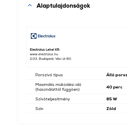
Alaptulajdonságok
Electrolux Lehel Kft.
www.electrolux.hu
1133, Budapest, Váci út 80.
Porszívó típus
Álló pors
Maximális működési idő
40 perc
(használattól függően)
Szívóteljesítmény
85 W
Szín
Zöld