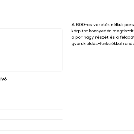
A 600-as vezeték nélküli pors
kárpitot könnyedén megtisztíts
a por nagy részét és a felad
gyorskioldás-funkciókkal rende
zívó