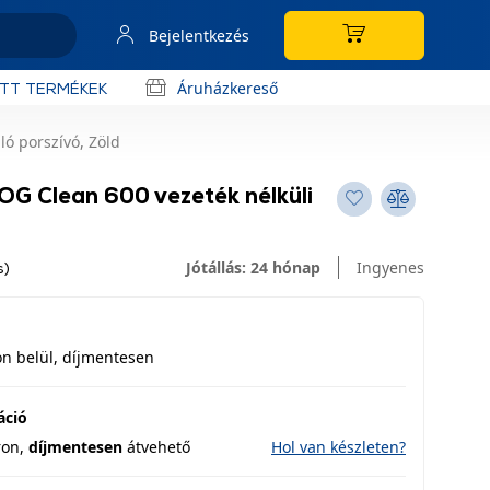
Bejelentkezés
Áruházkereső
OTT TERMÉKEK
ló porszívó, Zöld
OG Clean 600 vezeték nélküli
Jótállás: 24 hónap
Ingyenes
s)
n belül, díjmentesen
áció
ron,
díjmentesen
átvehető
Hol van készleten?