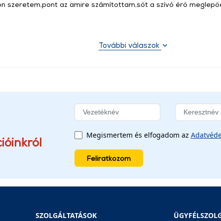
n szeretem,pont az amire számítottam,sőt a szívó érő meglepőe
További válaszok
Megismertem és elfogadom az
Adatvéde
ióinkról
Feliratkozom
SZOLGÁLTATÁSOK
ÜGYFÉLSZOL