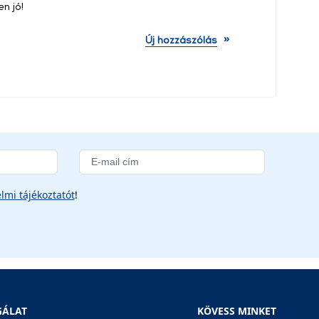
n jó!
»
Új hozzászólás
lmi tájékoztatót
!
GÁLAT
KÖVESS MINKET