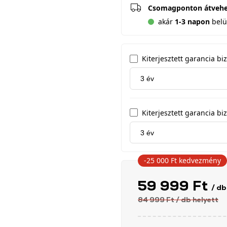
Csomagponton átveh
akár
1-3 napon
belü
Kiterjesztett garancia b
Kiterjesztett garancia biz
-25 000 Ft
kedvezmény
59 999 Ft
/ db
84 999 Ft
/ db
helyett