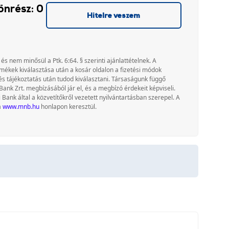
önrész: 0
Hitelre veszem
 és nem minősül a Ptk. 6:64. § szerinti ajánlattételnek. A
rmékek kiválasztása után a kosár oldalon a fizetési módok
és tájékoztatás után tudod kiválasztani. Társaságunk függő
Bank Zrt. megbízásából jár el, és a megbízó érdekeit képviseli.
nk által a közvetítőkről vezetett nyilvántartásban szerepel. A
a
www.mnb.hu
honlapon keresztül.