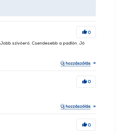
0
. Jobb szívóerő. Csendesebb a padlón. Jó
»
Új hozzászólás
0
»
Új hozzászólás
0