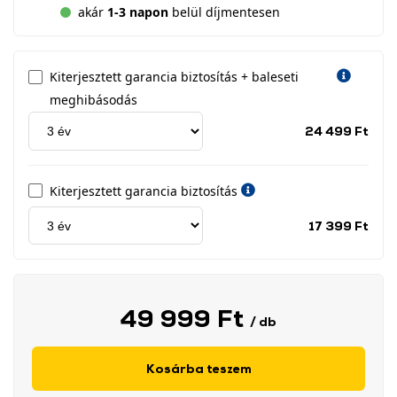
akár
1-3 napon
belül díjmentesen
Kiterjesztett garancia biztosítás + baleseti
meghibásodás
Jótá
24 499 Ft
idős
címk
Kiterjesztett garancia biztosítás
Jótá
17 399 Ft
idős
címk
49 999 Ft
/ db
Kosárba teszem