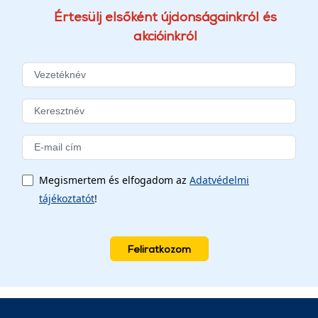
Értesülj elsőként újdonságainkról és
akcióinkról
Megismertem és elfogadom az
Adatvédelmi
tájékoztatót
!
Feliratkozom