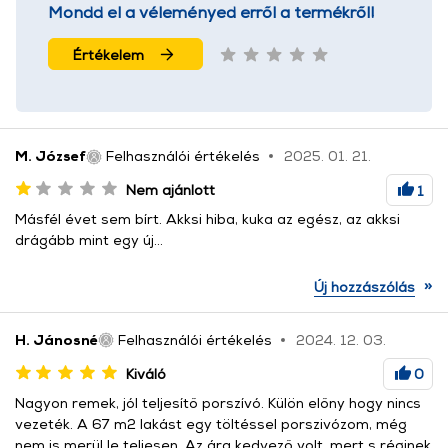
Mondd el a véleményed erről a termékről!
Értékelem
M. József
Felhasználói értékelés
2025. 01. 21.
Nem ajánlott
1
Másfél évet sem bírt. Akksi hiba, kuka az egész, az akksi
drágább mint egy új...
»
Új hozzászólás
H. Jánosné
Felhasználói értékelés
2024. 12. 03.
Kiváló
0
Nagyon remek, jól teljesítő porszívó. Külön előny hogy nincs
vezeték. A 67 m2 lakást egy töltéssel porszivózom, még
nem is merül le teljesen. Az ára kedvező volt, mert s réginek