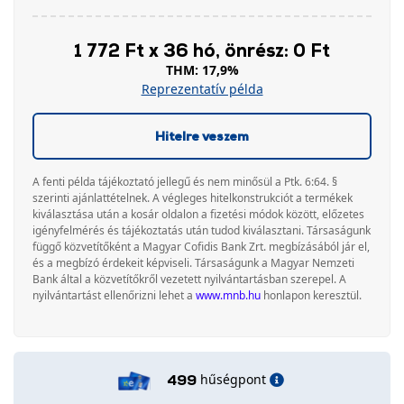
1 772 Ft x 36 hó, önrész: 0 Ft
THM: 17,9%
Reprezentatív példa
Hitelre veszem
A fenti példa tájékoztató jellegű és nem minősül a Ptk. 6:64. §
szerinti ajánlattételnek. A végleges hitelkonstrukciót a termékek
kiválasztása után a kosár oldalon a fizetési módok között, előzetes
igényfelmérés és tájékoztatás után tudod kiválasztani. Társaságunk
függő közvetítőként a Magyar Cofidis Bank Zrt. megbízásából jár el,
és a megbízó érdekeit képviseli. Társaságunk a Magyar Nemzeti
Bank által a közvetítőkről vezetett nyilvántartásban szerepel. A
nyilvántartást ellenőrizni lehet a
www.mnb.hu
honlapon keresztül.
hűségpont
499