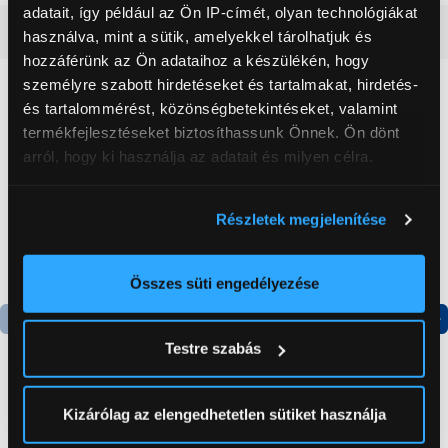
adatait, így például az Ön IP-címét, olyan technológiákat
Részletes ismertető
használva, mint a sütik, amelyekkel tárolhatjuk és
hozzáférünk az Ön adataihoz a készülékén, hogy
személyre szabott hirdetéseket és tartalmakat, hirdetés-
Neked ajánljuk
és tartalommérést, közönségbetekintéseket, valamint
termékfejlesztéseket biztosíthassunk Önnek. Ön dönt
arról, hogy ki használja az adatait és milyen célra.
Ha engedélyezi, a következőt is meg szeretnénk tenni:
Részletek megjelenítése
Információgyűjtés az Ön földrajzi
elhelyezkedéséről pár méteres pontossággal
Az Ön készülékén beazonosítása annak konkrét
Összes süti engedélyezése
tulajdonságainak (ujjlenyomat) aktív ellenőrzésével
Tudjon meg többet személyes adatainak feldolgozási
Termék adatlap
Testre szabás
módjairól és adja meg preferenciáit a
Részletek
pontban
. Bármikor módosíthatja vagy visszavonhatja a
Sütinyilatkozathoz való hozzájárulását.
Kizárólag az elengedhetetlen sütiket használja
Gorenje NRS8182KX Side
Bosch BCS711EXT
by side hűtőszekrény
Unlimited 7 vezeték