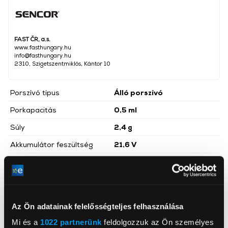
FAST ČR, a.s.
www.fasthungary.hu
info@fasthungary.hu
2310, Szigetszentmiklós, Kántor 10
Porszívó típus
Álló porszívó
Porkapacitás
0,5 ml
Súly
2,4 g
Akkumulátor feszültség
21,6 V
Szín
Fekete
Magasság
1 160 mm
Mélység
162 mm
Az Ön adatainak felelősségteljes felhasználása
Szélesség
273 mm
Mi és a
1022 partnerünk
feldolgozzuk az Ön személyes