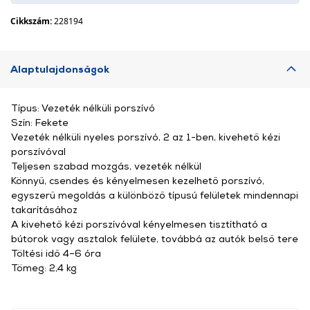
Cikkszám:
228194
Alaptulajdonságok
Típus: Vezeték nélküli porszívó
Szín: Fekete
Vezeték nélküli nyeles porszívó, 2 az 1-ben, kivehető kézi
porszívóval
Teljesen szabad mozgás, vezeték nélkül
Könnyű, csendes és kényelmesen kezelhető porszívó,
egyszerű megoldás a különböző típusú felületek mindennapi
takarításához
A kivehető kézi porszívóval kényelmesen tisztítható a
bútorok vagy asztalok felülete, továbbá az autók belső tere
Töltési idő 4–6 óra
Tömeg: 2,4 kg