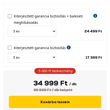
Kiterjesztett garancia biztosítás + baleseti
meghibásodás
Jótá
24 499 Ft
idős
címk
Kiterjesztett garancia biztosítás
Jótá
17 399 Ft
idős
címk
-5 000 Ft
kedvezmény
34 999 Ft
/ db
39 999 Ft
/ db
helyett
Kosárba teszem