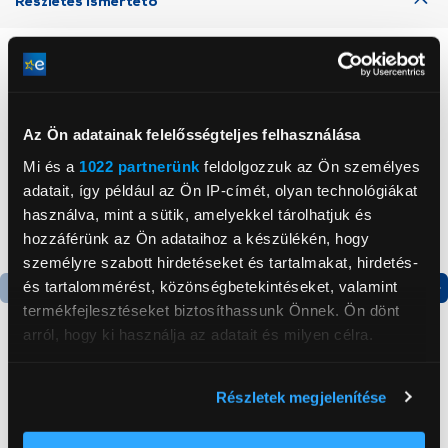
Részletes ismertető
Neked ajánljuk
Az Ön adatainak felelősségteljes felhasználása
Mi és a
1022 partnerünk
feldolgozzuk az Ön személyes
adatait, így például az Ön IP-címét, olyan technológiákat
használva, mint a sütik, amelyekkel tárolhatjuk és
hozzáférünk az Ön adataihoz a készülékén, hogy
személyre szabott hirdetéseket és tartalmakat, hirdetés-
és tartalommérést, közönségbetekintéseket, valamint
termékfejlesztéseket biztosíthassunk Önnek. Ön dönt
arról, hogy ki használja az adatait és milyen célra.
-25 000 Ft
Ha engedélyezi, a következőt is meg szeretnénk tenni:
Xiaomi G20 Vezeték
Electrolux EP61CB21OG
Részletek megjelenítése
nélküli kéziporszívó
Clean 600 vezeték nélküli
Információgyűjtés az Ön földrajzi
(BHR8831EU)
álló porszívó, Zöld
elhelyezkedéséről pár méteres pontossággal