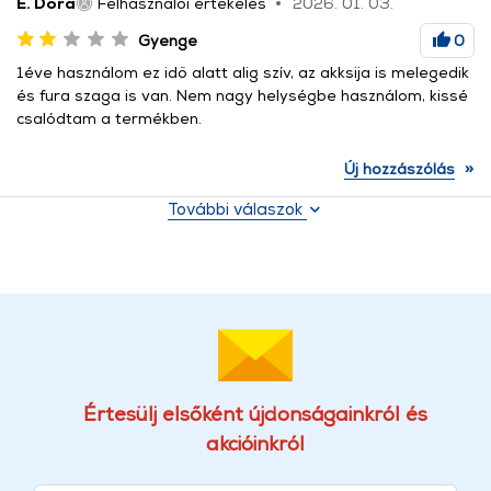
E. Dóra
Felhasználói értékelés
2026. 01. 03.
Gyenge
0
1éve használom ez idő alatt alig szív, az akksija is melegedik
és fura szaga is van. Nem nagy helységbe használom, kissé
csalódtam a termékben.
»
Új hozzászólás
További válaszok
Értesülj elsőként újdonságainkról és
akcióinkról